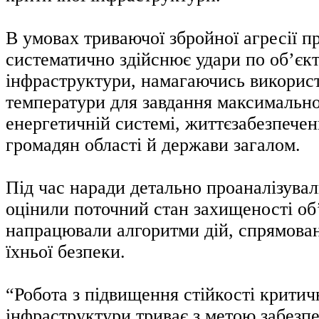
В умовах триваючої збройної агресії п
систематично здійснює удари по об’єк
інфраструктури, намагаючись використ
температури для завдання максимальн
енергетичній системі, життєзабезпечен
громадян області й держави загалом.
Під час наради детально проаналізувал
оцінили поточний стан захищеності об’
напрацювали алгоритми дій, спрямован
їхньої безпеки.
“Робота з підвищення стійкості критич
інфраструктури триває з метою забезпе