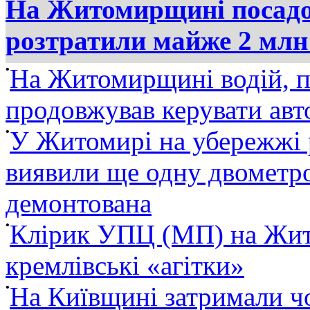
На Житомирщині посадов
розтратили майже 2 млн
•
На Житомирщині водій, п
продовжував керувати ав
•
У Житомирі на убережжі 
виявили ще одну двометро
демонтована
•
Клірик УПЦ (МП) на Жит
кремлівські «агітки»
•
На Київщині затримали ч