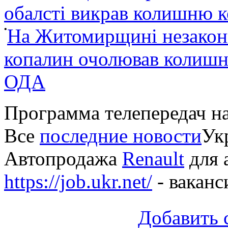
обалсті викрав колишню 
•
На Житомирщині незакон
копалин очолював колишні
ОДА
Программа телепередач н
Все
последние новости
Укр
Автопродажа
Renault
для 
https://job.ukr.net/
- ваканс
Добавить 