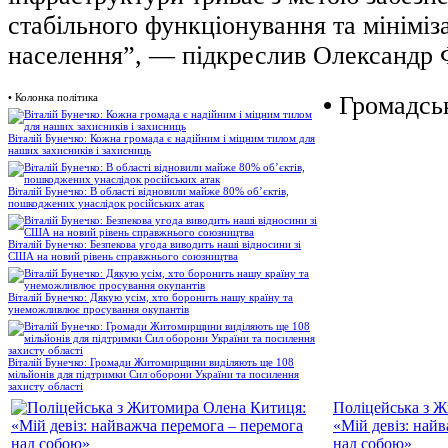
стабільного функціонування та мініміза
населення”, — підкреслив Олександр 
•
Колонка політика
•
Громадськ
Віталій Бунечко: Кожна громада є надійним і міцним тилом для
наших захисників і захисниць
Віталій Бунечко: В області відновили майже 80% об’єктів,
пошкоджених унаслідок російських атак
Віталій Бунечко: Безпекова угода виводить наші відносини зі
США на новий рівень справжнього союзництва
Віталій Бунечко: Дякую усім, хто боронить нашу країну та
унеможливлює просування окупантів
Віталій Бунечко: Громади Житомирщини виділяють ще 108
мільйонів для підтримки Сил оборони України та посилення
захисту області
Поліцейська з 
«Мій девіз: най
над собою»