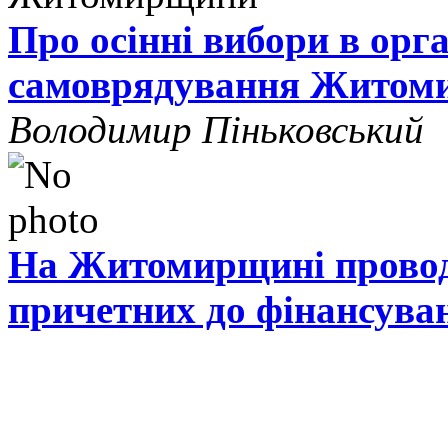
Про осінні вибори в орг
самоврядування Житом
Володимир Піньковський
На Житомирщині проводя
причетних до фінансува