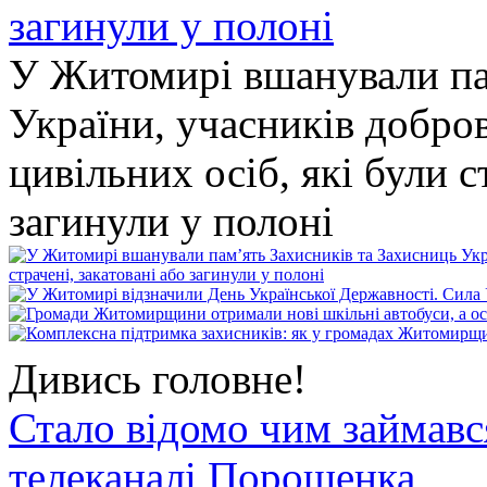
У Житомирі вшанували па
України, учасників добро
цивільних осіб, які були с
загинули у полоні
Дивись головне!
Стало відомо чим займав
телеканалі Порошенка