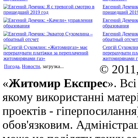
Евгений Демчик:
пришедший 2019
Евгений Демчик
образования
Евгений Демчик
обратный отсчет
Сергій Сухомли
перерахувати пл
житомирянами г
© 2011
Погода
,
Новости
, загрузка...
«
Житомир Експрес
». Вс
якому використанні матері
проектів - гіперпосилання
обов'язковим. Адміністрац