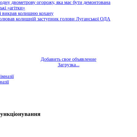
одну двометрову огорожу, яка має бути демонтована
кі «агітки»
ті викрав колишню кохану
олював колишній заступник голови Луганської ОДА
Добавить свое объявление
Загрузка...
назії
функціонування