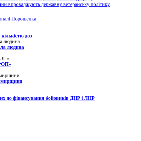
аналі Порошенка
 кількістю доз
рла людина
КРОП»
томирщини
их до фінансування бойовиків ДНР і ЛНР