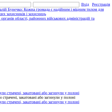
Вхід
Реєстрація
алій Бунечко: Кожна громада є надійним і міцним тилом для
их захисників і захисниць
рганів області, районних військових адміністрацій та
страчені, закатовані або загинули у полоні