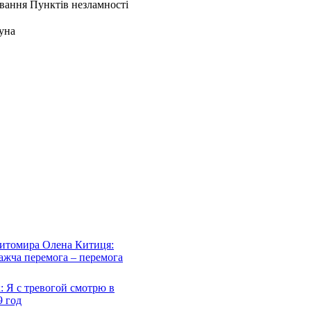
уна
Житомира Олена Китиця:
важча перемога – перемога
 Я с тревогой смотрю в
 год