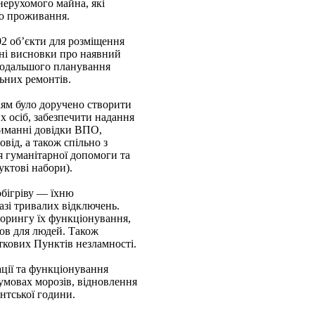
нерухомого майна, які
го проживання.
02 об’єкти для розміщення
дні висновки про наявний
 подальшого планування
льних ремонтів.
іям було доручено створити
х осіб, забезпечити надання
риманні довідки ВПО,
від, а також спільно з
 гуманітарної допомоги та
уктові набори).
обігріву — їхню
азі тривалих відключень.
торингу їх функціонування,
ов для людей. Також
ткових Пунктів незламності.
ції та функціонування
умовах морозів, відновлення
нтської години.