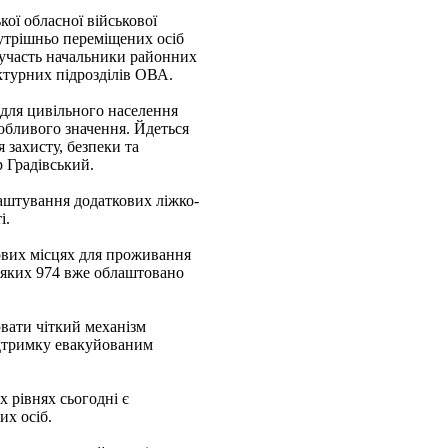
ої обласної військової
нутрішньо переміщених осіб
и участь начальники районних
ктурних підрозділів ОВА.
 для цивільного населення
обливого значення. Йдеться
 захисту, безпеки та
р Градівський.
аштування додаткових ліжко-
і.
кових місцях для проживання
з яких 974 вже облаштовано
вати чіткий механізм
ідтримку евакуйованим
х рівнях сьогодні є
х осіб.