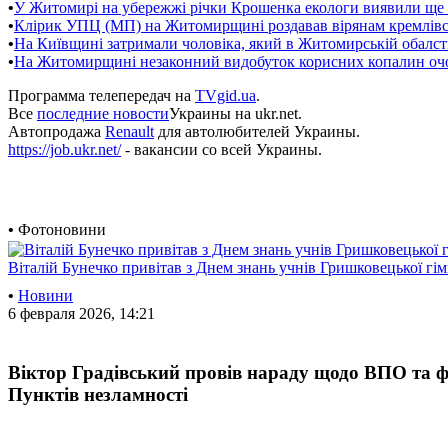
•
У Житомирі на убережжі річки Крошенка екологи виявили ще 
•
Клірик УПЦ (МП) на Житомирщині роздавав вірянам кремлівсь
•
На Київщині затримали чоловіка, який в Житомирській обалс
•
На Житомирщині незаконний видобуток корисних копалин оч
Программа телепередач на
TVgid.ua
.
Все
последние новости
Украины на ukr.net.
Автопродажа
Renault
для автолюбителей Украины.
https://job.ukr.net/
- вакансии со всей Украины.
•
Фотоновини
Віталій Бунечко привітав з Днем знань учнів Гришковецької гім
•
Новини
6 февраля 2026, 14:21
Віктор Градівський провів нараду щодо ВПО та 
Пунктів незламності