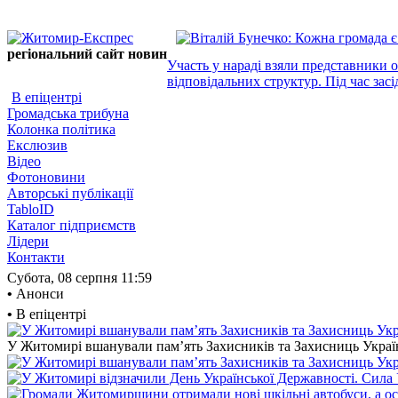
регіональний сайт новин
Участь у нараді взяли представники 
відповідальних структур. Під час засі
В епіцентрі
Громадська трибуна
Колонка політика
Екслюзив
Відео
Фотоновини
Авторські публікації
TabloID
Каталог підприємств
Лідери
Контакти
Субота, 08 серпня
11:59
•
Анонси
•
В епіцентрі
У Житомирі вшанували пам’ять Захисників та Захисниць України,