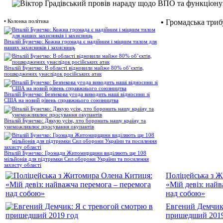
•
Колонка політика
•
Громадська триб
Віталій Бунечко: Кожна громада є надійним і міцним тилом для
наших захисників і захисниць
Віталій Бунечко: В області відновили майже 80% об’єктів,
пошкоджених унаслідок російських атак
Віталій Бунечко: Безпекова угода виводить наші відносини зі
США на новий рівень справжнього союзництва
Віталій Бунечко: Дякую усім, хто боронить нашу країну та
унеможливлює просування окупантів
Віталій Бунечко: Громади Житомирщини виділяють ще 108
мільйонів для підтримки Сил оборони України та посилення
захисту області
Поліцейська з 
«Мій девіз: най
над собою»
Евгений Демчик:
пришедший 2019