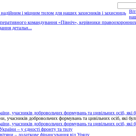
Віт
наш
оперативного командування «Північ», керівники правоохоронних о
дання детальн...
 учасників добровольчих формувань та цивільних осіб, які були 