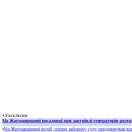
•
Ексклюзив
На Житомирщині посадовці при закупівлі генераторів розт
•
На Житомирщині водій, попри заборону суду, продовжував ке