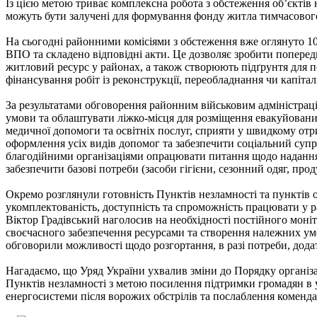
Із цією метою триває комплексна робота з обстеження об’єктів 
можуть бути залучені для формування фонду житла тимчасово
На сьогодні районними комісіями з обстеження вже оглянуто 1
ВПО та складено відповідні акти. Це дозволяє зробити попере
житловий ресурс у районах, а також створюють підґрунтя для
фінансування робіт із реконструкції, переобладнання чи капіта
За результатами обговорення районним військовим адміністрац
умови та облаштувати ліжко-місця для розміщення евакуйовани
медичної допомоги та освітніх послуг, сприяти у швидкому от
оформлення усіх видів допомог та забезпечити соціальний супро
благодійними організаціями опрацювати питання щодо надання
забезпечити базові потреби (засоби гігієни, сезонний одяг, прод
Окремо розглянули готовність Пунктів незламності та пунктів 
укомплектованість, доступність та спроможність працювати у р
Віктор Градівський наголосив на необхідності постійного моні
своєчасного забезпечення ресурсами та створення належних ум
обговорили можливості щодо розгортання, в разі потреби, дода
Нагадаємо, що Уряд України ухвалив зміни до Порядку організа
Пунктів незламності з метою посилення підтримки громадян в 
енергосистеми після ворожих обстрілів та послаблення коменда