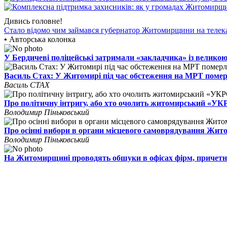
Дивись головне!
Стало відомо чим займався губернатор Житомирщини на телек
•
Авторська колонка
У Бердичеві поліцейські затримали «закладчика» із великою
Василь Стах: У Житомирі під час обстеження на МРТ поме
Василь СТАХ
Про політичну інтригу, або хто очолить житомирський «У
Володимир Піньковський
Про осінні вибори в органи місцевого самоврядування Жи
Володимир Піньковський
На Житомирщині проводять обшуки в офісах фірм, причетн