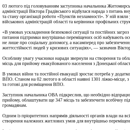
03 лютого під головуванням заступника начальника Житомирськ
адміністрації Віктора Градівського відбулася нарада з питань в
та стану організації роботи «Пунктів незламності». У ній взял
військових адміністрацій області та керівники профільних стру
«В умовах ускладнення безпекової ситуації та постійних загроз
питання підтримки внутрішньо переміщених осіб набувають ос
не лише про соціальну допомогу, а насамперед про забезпечення
життєстійкості людей у кризових ситуаціях», — зазначив Вікто
Особливу увагу учасники наради звернули на створення та обл
місць для прийому евакуйованого населення з Донецької област
В умовах війни та постійної евакуації зростає потреба у додат
ВПО. Станом на 02 лютого в області наявні 1301 ліжко-місце, 
та готові для розміщення ВПО.
Заступник начальника ОВА підкреслив, що необхідно відпрацю
прийому, облаштувати ще 347 місць та забезпечити всебічну п
громадянам.
Одним із пріоритетних напрямів діяльності органів влади на всі
створення належних житлових умов для внутрішньо переміщени