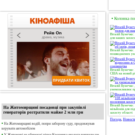
•
Колонка по
Віталій Бунечко:
для наших захисн
Віталій Бунечко:
пошкоджених уна
Віталій Бунечко:
США на новий рі
Віталій Бунечко:
унеможливлює пр
•
Ексклюзив
Віталій Бунечко
На Житомирщині посадовці при закупівлі
мільйонів для п
генераторів розтратили майже 2 млн грн
захисту області
Погода
,
Новост
•
На Житомирщині водій, попри заборону суду, продовжував
керувати автомобілем
•
У Житомирі на убережжі річки Крошенка екологи виявили ще