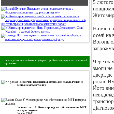
5 лютого
повідомл
Житомир
На місці
оселі на
Вогонь о
загрожув
Дивись головне!
Стало відомо чим займався губернатор Житомирщини на телеканалі
Через за
Порошенка
змоги не
двері, де
•
Авторська колонка
років. Йм
У Бердичеві поліцейські затримали «закладчика» із
великою кількістю доз
Його вин
невідкла
транспор
діагнозо
Василь Стах: У Житомирі під час обстеження на МРТ
померла людина
Василь СТАХ