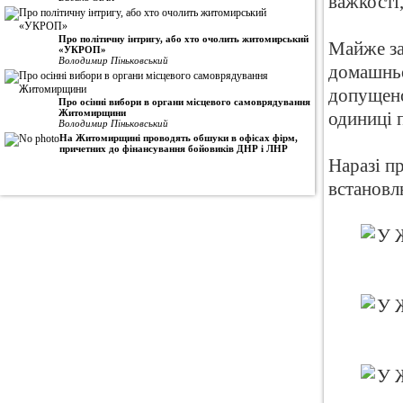
важкості,
Про політичну інтригу, або хто очолить житомирський
Майже за
«УКРОП»
Володимир Піньковський
домашньо
допущено
Про осінні вибори в органи місцевого самоврядування
Житомирщини
одиниці 
Володимир Піньковський
На Житомирщині проводять обшуки в офісах фірм,
причетних до фінансування бойовиків ДНР і ЛНР
Наразі п
встановл