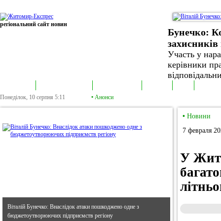
регіональний сайт новин
Бунечко: К
захисників 
Участь у нар
керівники пра
відповідальни
В епіцентрі
Громадська трибуна
Колонка політика
Екслюзив
Відео
Фотонов
Понеділок, 10 серпня
5:11
•
Анонси
•
В епіцентрі
•
Новини
7 февраля 20
У Жито
багат
літньо
Віталій Бунечко: Внаслідок атаки пошкоджено одне з
бюджетоутворюючих підприємств регіону