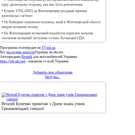
одну двометрову огорожу, яка має бути демонтована
•
Клірик УПЦ (МП) на Житомирщині роздавав вірянам
кремлівські «агітки»
•
На Київщині затримали чоловіка, який в Житомирській обалсті
викрав колишню кохану
•
На Житомирщині незаконний видобуток корисних копалин
очолював колишній заступник голови Луганської ОДА
Программа телепередач на
TVgid.ua
.
Все
последние новости
Украины на ukr.net.
Автопродажа
Renault
для автолюбителей Украины.
https://job.ukr.net/
- вакансии со всей Украины.
Добавить свое объявление
Загрузка...
•
Фотоновини
Віталій Бунечко привітав з Днем знань учнів
Гришковецької гімназії
© 2011, Регіональний сайт новин «
Житомир Ек
якому використанні матеріалів посилання (для і