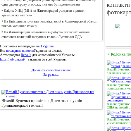
контакти 
одну двометрову огорожу, яка має бути демонтована
•
Клірик УПЦ (МП) на Житомирщині роздавав вірянам
фотокарт
кремлівські «агітки»
•
На Київщині затримали чоловіка, який в Житомирській обалсті
викрав колишню кохану
•
На Житомирщині незаконний видобуток корисних копалин
очолював колишній заступник голови Луганської ОДА
Программа телепередач на
TVgid.ua
.
Все
последние новости
Украины на ukr.net.
•
Колонка по
Автопродажа
Renault
для автолюбителей Украины.
https://job.ukr.net/
- вакансии со всей Украины.
Віталій Бунечко:
Добавить свое объявление
для наших захисн
Загрузка...
•
Фотоновини
Віталій Бунечко:
пошкоджених уна
Віталій Бунечко привітав з Днем знань учнів
Віталій Бунечко:
Гришковецької гімназії
США на новий рі
Віталій Бунечко:
унеможливлює пр