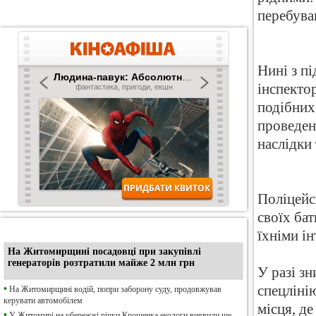
перебува
Нині з п
інспекто
подібних
проведені
наслідки 
Поліцейс
своїх бат
•
Ексклюзив
їхніми ін
На Житомирщині посадовці при закупівлі
генераторів розтратили майже 2 млн грн
У разі з
спецліні
•
На Житомирщині водій, попри заборону суду, продовжував
керувати автомобілем
місця, де
•
У Житомирі на убережжі річки Крошенка екологи виявили ще