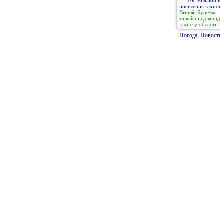
Віталій Бунечко
мільйонів для п
захисту області
Погода
,
Новост
© 2011, Регіональний сайт новин «
Житомир Ек
якому використанні матеріалів посилання (для і
expreszt.com.ua
є обов'язковим. Адміністрація 
поділяти точку зору авторів і не несе відпо
матеріалів.