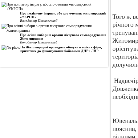
Про політичну інтригу, або хто очолить житомирський
Того ж в
«УКРОП»
Володимир Піньковський
річного 
тренуван
Про осінні вибори в органи місцевого самоврядування
Житомирщини
Житомирс
Володимир Піньковський
На Житомирщині проводять обшуки в офісах фірм,
орієнтув
причетних до фінансування бойовиків ДНР і ЛНР
територі
долучили
Надвечір
Довженка
необхідни
Ювенальн
пояснив,
рідними. 