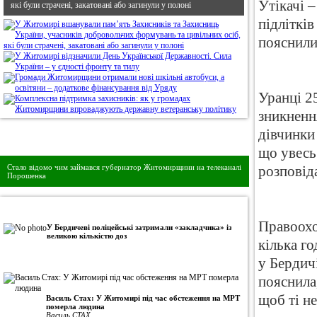
Утікачі 
які були страчені, закатовані або загинули у полоні
підліткі
пояснили
Уранці 2
зникненн
дівчинки
Дивись головне!
що увесь
Стало відомо чим займався губернатор Житомирщини на телеканалі
розповіда
Порошенка
•
Авторська колонка
Правоохо
У Бердичеві поліцейські затримали «закладчика» із
великою кількістю доз
кілька го
у Бердичі
пояснила
щоб ті н
Василь Стах: У Житомирі під час обстеження на МРТ
померла людина
Василь СТАХ