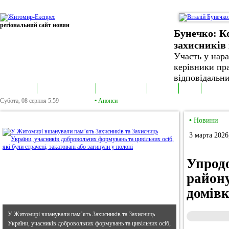
регіональний сайт новин
Бунечко: К
захисників 
Участь у нар
керівники пра
відповідальни
В епіцентрі
Громадська трибуна
Колонка політика
Екслюзив
Відео
Фотонов
Субота, 08 серпня
5:59
•
Анонси
•
В епіцентрі
•
Новини
3 марта 2026
Упрод
району
домів
У Житомирі вшанували пам’ять Захисників та Захисниць
України, учасників добровольчих формувань та цивільних осіб,