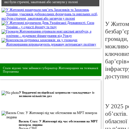
які були страчені, закатовані або загинули у полоні
У Житоми
безбар’є
громади,
можливос
ключових
Дивись головне!
бар’єрів
інфрастр
Стало відомо чим займався губернатор Житомирщини на телеканалі
Порошенка
доступно
•
Авторська колонка
У Бердичеві поліцейські затримали «закладчика» із
великою кількістю доз
У 2025 р
об’єктів
обласної
Василь Стах: У Житомирі під час обстеження на МРТ
померла людина
на п’яти
Василь СТАХ