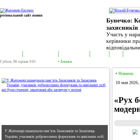
регіональний сайт новин
Бунечко: К
захисників 
Участь у нар
керівники пра
відповідальни
В епіцентрі
Громадська трибуна
Колонка політика
Екслюзив
Відео
Фотонов
Субота, 08 серпня
9:01
•
Анонси
•
В епіцентрі
•
Новини
10 мая 2026,
«Рух б
модерн
У Житомирі вшанували пам’ять Захисників та Захисниць
України, учасників добровольчих формувань та цивільних осіб,