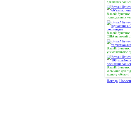
для наших захисн
Віталій Бунечко:
пошкоджених уна
Віталій Бунечко:
США на новий рі
Віталій Бунечко:
унеможливлює пр
Віталій Бунечко
мільйонів для п
захисту області
Погода
,
Новост
© 2011, Регіональний сайт новин «
Житомир Ек
якому використанні матеріалів посилання (для і
expreszt.com.ua
є обов'язковим. Адміністрація 
поділяти точку зору авторів і не несе відпо
матеріалів.