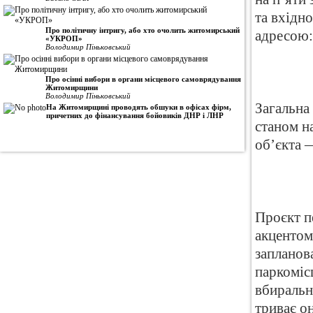
та вхідно
Про політичну інтригу, або хто очолить житомирський
адресою:
«УКРОП»
Володимир Піньковський
Про осінні вибори в органи місцевого самоврядування
Житомирщини
Володимир Піньковський
Загальна 
На Житомирщині проводять обшуки в офісах фірм,
причетних до фінансування бойовиків ДНР і ЛНР
станом на
об’єкта 
Проєкт п
акцентом
запланов
паркоміс
вбиральні
триває о