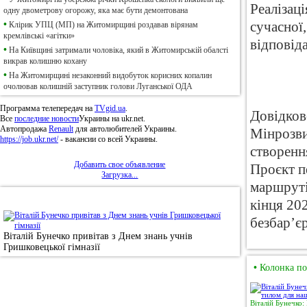
Реалізац
одну двометрову огорожу, яка має бути демонтована
•
сучасної,
Клірик УПЦ (МП) на Житомирщині роздавав вірянам
кремлівські «агітки»
відповіда
•
На Київщині затримали чоловіка, який в Житомирській обалсті
викрав колишню кохану
•
На Житомирщині незаконний видобуток корисних копалин
очолював колишній заступник голови Луганської ОДА
Программа телепередач на
TVgid.ua
.
Довідков
Все
последние новости
Украины на ukr.net.
Автопродажа
Renault
для автолюбителей Украины.
Мінрозви
https://job.ukr.net/
- вакансии со всей Украины.
створенн
Добавить свое объявление
Проєкт п
Загрузка...
маршруті
•
Фотоновини
кінця 202
безбар’єр
Віталій Бунечко привітав з Днем знань учнів
Гришковецької гімназії
•
Колонка по
Віталій Бунечко: