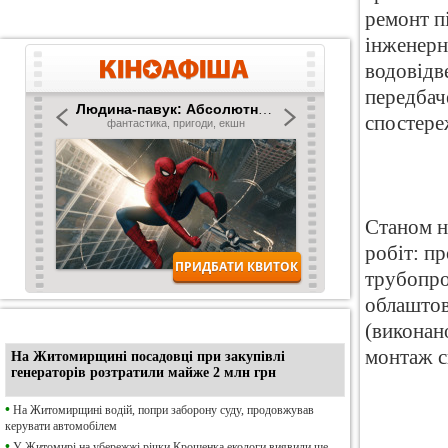
ремонт пі
інженерн
водовідв
передбач
спостере
Станом н
робіт: п
трубопро
облаштов
•
Ексклюзив
(виконан
монтаж с
На Житомирщині посадовці при закупівлі
генераторів розтратили майже 2 млн грн
•
На Житомирщині водій, попри заборону суду, продовжував
керувати автомобілем
•
У Житомирі на убережжі річки Крошенка екологи виявили ще