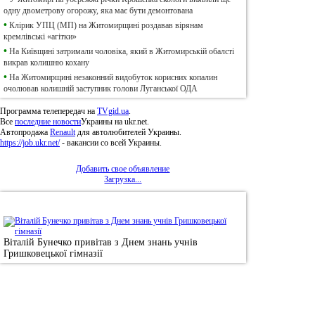
одну двометрову огорожу, яка має бути демонтована
•
Клірик УПЦ (МП) на Житомирщині роздавав вірянам
кремлівські «агітки»
•
На Київщині затримали чоловіка, який в Житомирській обалсті
викрав колишню кохану
•
На Житомирщині незаконний видобуток корисних копалин
очолював колишній заступник голови Луганської ОДА
Программа телепередач на
TVgid.ua
.
Все
последние новости
Украины на ukr.net.
Автопродажа
Renault
для автолюбителей Украины.
https://job.ukr.net/
- вакансии со всей Украины.
Добавить свое объявление
Загрузка...
•
Фотоновини
Віталій Бунечко привітав з Днем знань учнів
Гришковецької гімназії
© 2011, Регіональний сайт новин «
Житомир Ек
якому використанні матеріалів посилання (для і