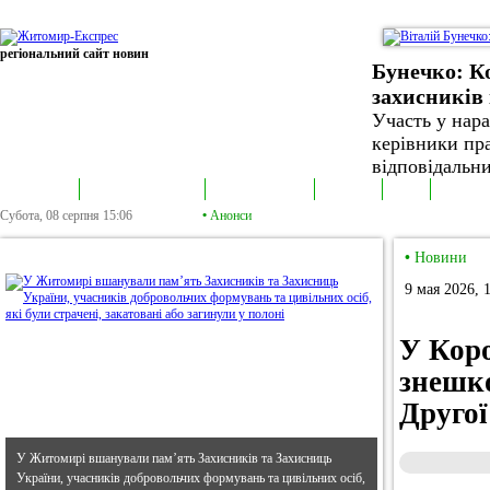
регіональний сайт новин
Бунечко: К
захисників 
Участь у нар
керівники пра
відповідальни
В епіцентрі
Громадська трибуна
Колонка політика
Екслюзив
Відео
Фотонов
Субота, 08 серпня
15:06
•
Анонси
•
В епіцентрі
•
Новини
9 мая 2026, 
У Кор
знешко
Другої
У Житомирі вшанували пам’ять Захисників та Захисниць
України, учасників добровольчих формувань та цивільних осіб,