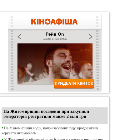
•
Ексклюзив
На Житомирщині посадовці при закупівлі
генераторів розтратили майже 2 млн грн
•
На Житомирщині водій, попри заборону суду, продовжував
керувати автомобілем
•
У Житомирі на убережжі річки Крошенка екологи виявили ще