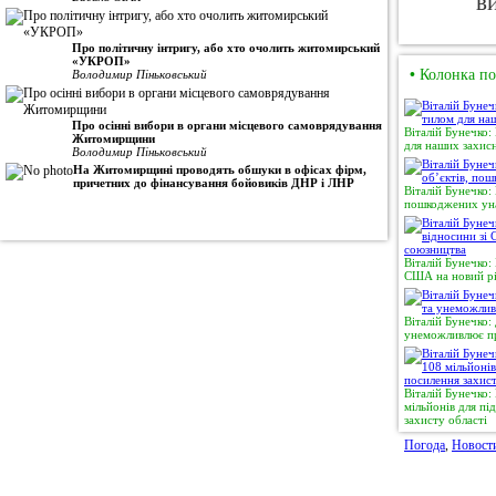
Про політичну інтригу, або хто очолить житомирський
«УКРОП»
•
Колонка по
Володимир Піньковський
Про осінні вибори в органи місцевого самоврядування
Віталій Бунечко:
Житомирщини
для наших захисн
Володимир Піньковський
На Житомирщині проводять обшуки в офісах фірм,
причетних до фінансування бойовиків ДНР і ЛНР
Віталій Бунечко:
пошкоджених уна
Віталій Бунечко:
США на новий рі
Віталій Бунечко:
унеможливлює пр
Віталій Бунечко
мільйонів для п
захисту області
Погода
,
Новост