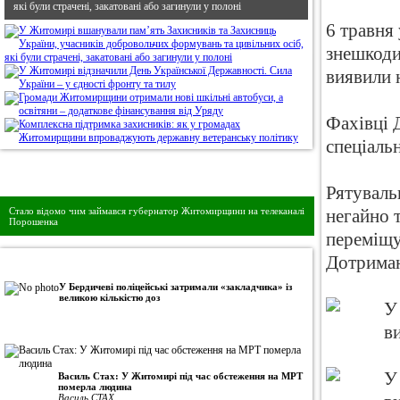
які були страчені, закатовані або загинули у полоні
6 травня
знешкоди
виявили 
Фахівці 
спеціаль
Дивись головне!
Рятуваль
Стало відомо чим займався губернатор Житомирщини на телеканалі
негайно 
Порошенка
переміщу
Дотриман
•
Авторська колонка
У Бердичеві поліцейські затримали «закладчика» із
великою кількістю доз
Василь Стах: У Житомирі під час обстеження на МРТ
померла людина
Василь СТАХ