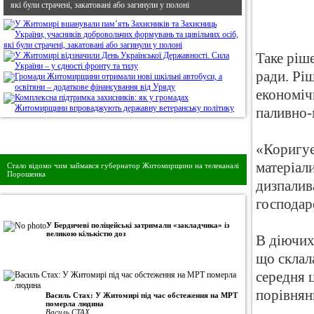
які були страчені, закатовані або загинули у полоні
Таке ріш
ради. Рі
економіч
паливно-
Дивись головне!
«Коригує
матеріали
Стало відомо чим займався губернатор Житомирщини на телеканалі
Порошенка
дизпалив
господар
•
Авторська колонка
У Бердичеві поліцейські затримали «закладчика» із
великою кількістю доз
В діючих
що склала
середня ц
порівнян
Василь Стах: У Житомирі під час обстеження на МРТ
померла людина
Василь СТАХ