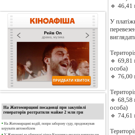
🔹 46,41
У платіж
перевезе
виглядат
Територі
🔹 69,81
особа)
🔹 76,00
Територі
•
Ексклюзив
🔹 68,58
особа)
На Житомирщині посадовці при закупівлі
генераторів розтратили майже 2 млн грн
🔹 74,61
•
На Житомирщині водій, попри заборону суду, продовжував
керувати автомобілем
Територі
•
У Житомирі на убережжі річки Крошенка екологи виявили ще