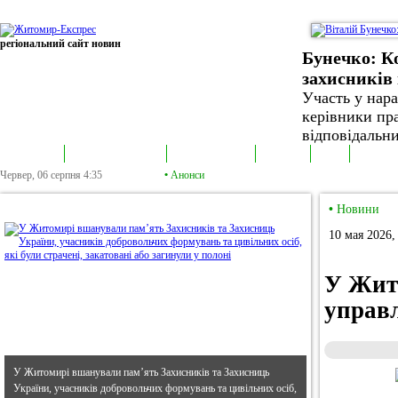
регіональний сайт новин
Бунечко: К
захисників 
Участь у нар
керівники пра
відповідальни
В епіцентрі
Громадська трибуна
Колонка політика
Екслюзив
Відео
Фотонов
Червер, 06 серпня
4:35
•
Анонси
•
В епіцентрі
•
Новини
10 мая 2026,
У Жит
управ
У Житомирі вшанували пам’ять Захисників та Захисниць
України, учасників добровольчих формувань та цивільних осіб,