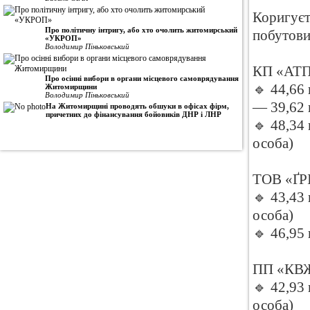
Коригуєт
Про політичну інтригу, або хто очолить житомирський
побутови
«УКРОП»
Володимир Піньковський
КП «АТП
Про осінні вибори в органи місцевого самоврядування
🔹 44,66
Житомирщини
Володимир Піньковський
— 39,62 
На Житомирщині проводять обшуки в офісах фірм,
причетних до фінансування бойовиків ДНР і ЛНР
🔹 48,34
особа)
ТОВ «ҐР
🔹 43,43
особа)
🔹 46,95
ПП «КВ
🔹 42,93
особа)