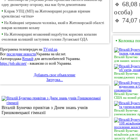
🔹 68,08
одну двометрову огорожу, яка має бути демонтована
•
особа)
Клірик УПЦ (МП) на Житомирщині роздавав вірянам
кремлівські «агітки»
🔹 74,07
•
На Київщині затримали чоловіка, який в Житомирській обалсті
викрав колишню кохану
•
На Житомирщині незаконний видобуток корисних копалин
очолював колишній заступник голови Луганської ОДА
•
Колонка по
Программа телепередач на
TVgid.ua
.
Все
последние новости
Украины на ukr.net.
Віталій Бунечко:
Автопродажа
Renault
для автолюбителей Украины.
для наших захисн
https://job.ukr.net/
- вакансии со всей Украины.
Віталій Бунечко:
Добавить свое объявление
пошкоджених уна
Загрузка...
•
Фотоновини
Віталій Бунечко:
США на новий рі
Віталій Бунечко привітав з Днем знань учнів
Віталій Бунечко:
Гришковецької гімназії
унеможливлює пр
Віталій Бунечко
мільйонів для п
захисту області