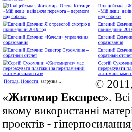
Поліцейська з 
«Мій девіз: най
над собою»
Евгений Демчик:
пришедший 2019
Евгений Демчик
образования
Евгений Демчик
обратный отсчет
Сергій Сухомли
перерахувати пл
житомирянами г
© 2011
Погода
,
Новости
, загрузка...
«
Житомир Експрес
». Вс
якому використанні матері
проектів - гіперпосилання