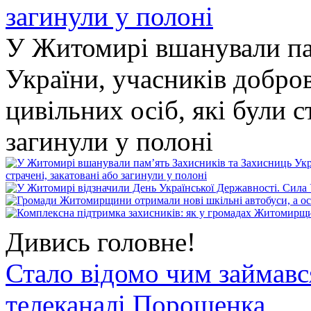
У Житомирі вшанували па
України, учасників добро
цивільних осіб, які були с
загинули у полоні
Дивись головне!
Стало відомо чим займав
телеканалі Порошенка