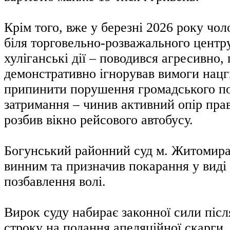
Крім того, вже у березні 2026 року чо
біля торговельно-розважального центру
хуліганські дії – поводився агресивно,
демонстративно ігнорував вимоги нацг
припинити порушення громадського пор
затримання – чинив активний опір пра
розбив вікно рейсового автобусу.
Богунський районний суд м. Житомира
винним та призначив покарання у виді 
позбавлення волі.
Вирок суду набирає законної сили післ
строку на подання апеляційної скарги