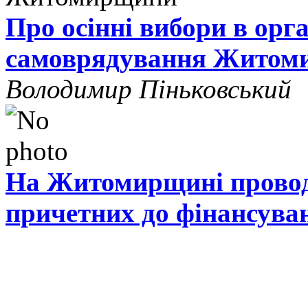
Про осінні вибори в орг
самоврядування Житом
Володимир Піньковський
На Житомирщині проводя
причетних до фінансува