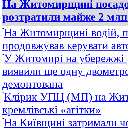
На Житомирщині посадов
розтратили майже 2 млн
•
На Житомирщині водій, п
продовжував керувати ав
•
У Житомирі на убережжі 
виявили ще одну двометро
демонтована
•
Клірик УПЦ (МП) на Жит
кремлівські «агітки»
•
На Київщині затримали ч