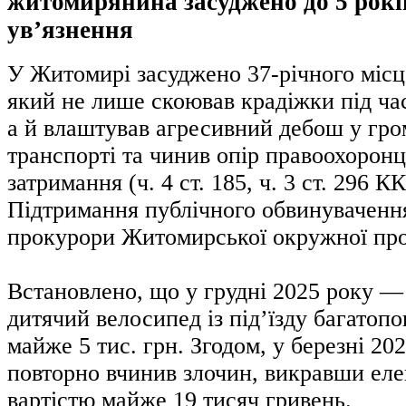
житомирянина засуджено до 5 рокі
ув’язнення
У Житомирі засуджено 37-річного місц
який не лише скоював крадіжки під час
а й влаштував агресивний дебош у гр
транспорті та чинив опір правоохоронц
затримання (ч. 4 ст. 185, ч. 3 ст. 296 К
Підтримання публічного обвинуваченн
прокурори Житомирської окружної про
Встановлено, що у грудні 2025 року —
дитячий велосипед із під’їзду багатопо
майже 5 тис. грн. Згодом, у березні 202
повторно вчинив злочин, викравши ел
вартістю майже 19 тисяч гривень.