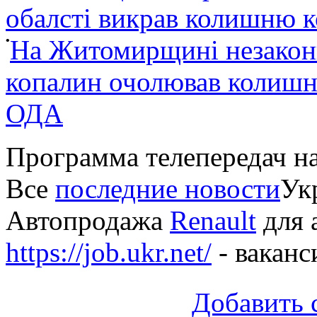
обалсті викрав колишню 
•
На Житомирщині незакон
копалин очолював колишні
ОДА
Программа телепередач н
Все
последние новости
Укр
Автопродажа
Renault
для 
https://job.ukr.net/
- ваканс
Добавить 