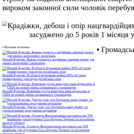
вироком законної сили чоловік перебув
•
Колонка політика
•
Громадськ
Віталій Бунечко: Кожна громада є надійним і міцним тилом для
наших захисників і захисниць
Віталій Бунечко: В області відновили майже 80% об’єктів,
пошкоджених унаслідок російських атак
Віталій Бунечко: Безпекова угода виводить наші відносини зі
США на новий рівень справжнього союзництва
Віталій Бунечко: Дякую усім, хто боронить нашу країну та
унеможливлює просування окупантів
Віталій Бунечко: Громади Житомирщини виділяють ще 108
мільйонів для підтримки Сил оборони України та посилення
захисту області