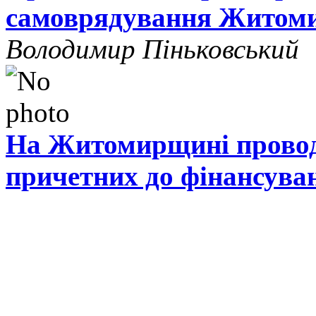
самоврядування Житом
Володимир Піньковський
На Житомирщині проводя
причетних до фінансува