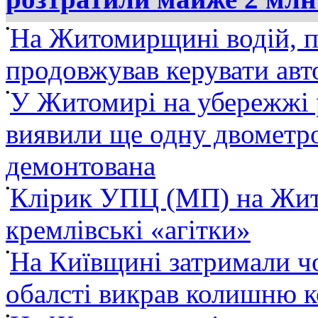
•
На Житомирщині водій, п
продовжував керувати ав
•
У Житомирі на убережжі 
виявили ще одну двометро
демонтована
•
Клірик УПЦ (МП) на Жит
кремлівські «агітки»
•
На Київщині затримали ч
обалсті викрав колишню 
•