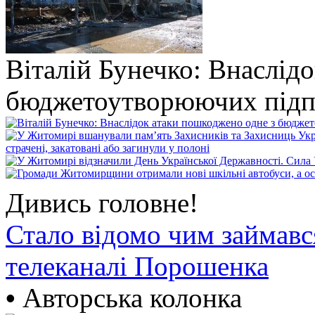
Віталій Бунечко: Внаслід
бюджетоутворюючих підп
Дивись головне!
Стало відомо чим займав
телеканалі Порошенка
•
Авторська колонка