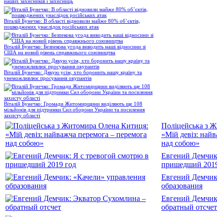
наших захисників і захисниць
Віталій Бунечко: В області відновили майже 80% об’єктів,
пошкоджених унаслідок російських атак
Віталій Бунечко: Безпекова угода виводить наші відносини зі
США на новий рівень справжнього союзництва
Віталій Бунечко: Дякую усім, хто боронить нашу країну та
унеможливлює просування окупантів
Віталій Бунечко: Громади Житомирщини виділяють ще 108
мільйонів для підтримки Сил оборони України та посилення
захисту області
Поліцейська з 
«Мій девіз: най
над собою»
Евгений Демчик:
пришедший 2019
Евгений Демчик
образования
Евгений Демчик
обратный отсчет