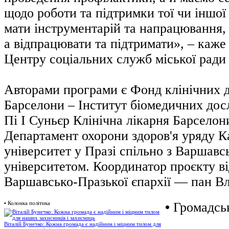
щодо роботи та підтримки тої чи іншо
мати інструментарій та напрацювання,
а відпрацювати та підтримати», – каже
Центру соціальних служб міської рад
Авторами програми є Фонд клінічних 
Барселони – Інститут біомедичних дос
Пі І Суньєр Клінічна лікарня Барселони
Департамент охорони здоров'я уряду Ка
університет у Празі спільно з Варшав
університетом. Координатор проєкту в
Варшавсько-Празької єпархії — пан Вл
•
Колонка політика
•
Громадськ
Віталій Бунечко: Кожна громада є надійним і міцним тилом для