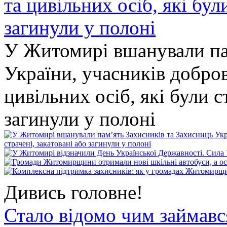
У Житомирі вшанували па
України, учасників добро
цивільних осіб, які були с
загинули у полоні
Дивись головне!
Стало відомо чим займав