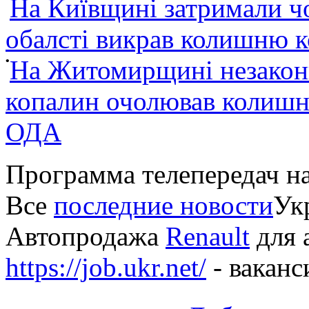
На Київщині затримали ч
обалсті викрав колишню 
•
На Житомирщині незакон
копалин очолював колишні
ОДА
Программа телепередач н
Все
последние новости
Укр
Автопродажа
Renault
для 
https://job.ukr.net/
- ваканс