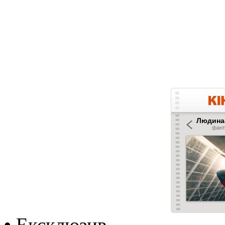
•
Ексклюзив