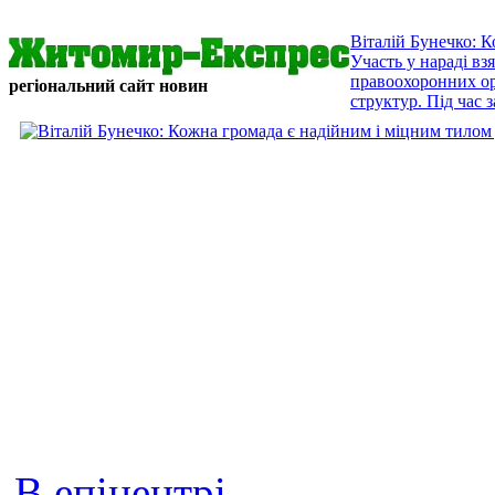
Віталій Бунечко: 
Участь у нараді в
правоохоронних орг
регіональний сайт новин
структур. Під час з
В епіцентрі