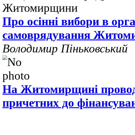
Про осінні вибори в орг
самоврядування Житом
Володимир Піньковський
На Житомирщині проводя
причетних до фінансува