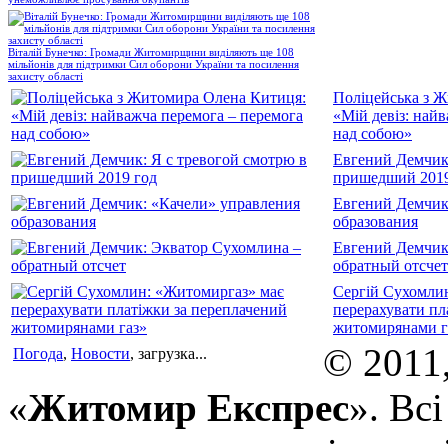
Віталій Бунечко: Громади Житомирщини виділяють ще 108
мільйонів для підтримки Сил оборони України та посилення
захисту області
Поліцейська з 
«Мій девіз: най
над собою»
Евгений Демчик:
пришедший 2019
Евгений Демчик
образования
Евгений Демчик
обратный отсчет
Сергій Сухомли
перерахувати пл
житомирянами г
© 2011
Погода
,
Новости
, загрузка...
«
Житомир Експрес
». Вс