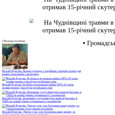
•
Колонка політика
•
Громадськ
Віталій Бунечко: Кожна громада є надійним і міцним тилом для
наших захисників і захисниць
Віталій Бунечко: В області відновили майже 80% об’єктів,
пошкоджених унаслідок російських атак
Віталій Бунечко: Безпекова угода виводить наші відносини зі
США на новий рівень справжнього союзництва
Віталій Бунечко: Дякую усім, хто боронить нашу країну та
унеможливлює просування окупантів