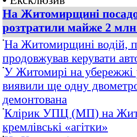
На Житомирщині посадов
розтратили майже 2 млн
•
На Житомирщині водій, п
продовжував керувати ав
•
У Житомирі на убережжі 
виявили ще одну двометро
демонтована
•
Клірик УПЦ (МП) на Жит
кремлівські «агітки»
•