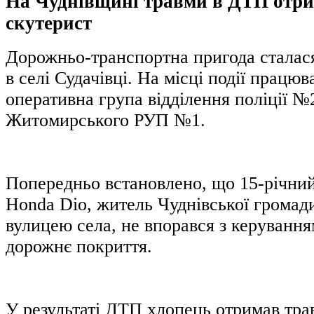
На Чуднівщині травми в ДТП отри
скутерист
Дорожньо-транспортна пригода сталася
в селі Судачівці. На місці події працюв
оперативна група відділення поліції №
Житомирського РУП №1.
Попередньо встановлено, що 15-річний
Honda Dio, житель Чуднівської громад
вулицею села, не впорався з керування
дорожнє покриття.
У результаті ДТП хлопець отримав тра