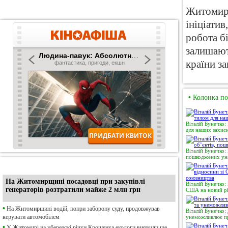
Житомирщ
ініціати
робота б
залишают
країни з
•
Колонка по
Віталій Бунечко:
для наших захисн
Віталій Бунечко:
пошкоджених уна
•
Ексклюзив
На Житомирщині посадовці при закупівлі
Віталій Бунечко:
генераторів розтратили майже 2 млн грн
США на новий рі
•
На Житомирщині водій, попри заборону суду, продовжував
Віталій Бунечко:
керувати автомобілем
унеможливлює пр
•
У Житомирі на убережжі річки Крошенка екологи виявили ще