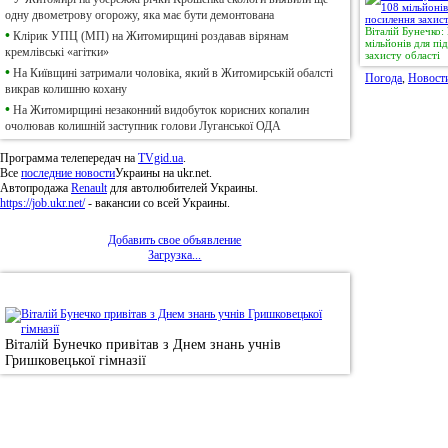
одну двометрову огорожу, яка має бути демонтована
Віталій Бунечко
•
Клірик УПЦ (МП) на Житомирщині роздавав вірянам
мільйонів для п
кремлівські «агітки»
захисту області
•
На Київщині затримали чоловіка, який в Житомирській обалсті
Погода
,
Новост
викрав колишню кохану
•
На Житомирщині незаконний видобуток корисних копалин
очолював колишній заступник голови Луганської ОДА
Программа телепередач на
TVgid.ua
.
Все
последние новости
Украины на ukr.net.
Автопродажа
Renault
для автолюбителей Украины.
https://job.ukr.net/
- вакансии со всей Украины.
Добавить свое объявление
Загрузка...
•
Фотоновини
Віталій Бунечко привітав з Днем знань учнів
Гришковецької гімназії
© 2011, Регіональний сайт новин «
Житомир Ек
якому використанні матеріалів посилання (для і