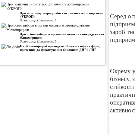
Про політичну інтригу, або хто очолить житомирський
Серед ос
«УКРОП»
Володимир Піньковський
підприєм
заробітно
Про осінні вибори в органи місцевого самоврядування
Житомирщини
підприєм
Володимир Піньковський
На Житомирщині проводять обшуки в офісах фірм,
причетних до фінансування бойовиків ДНР і ЛНР
Окрему у
бізнесу,
стійкост
практичн
оператив
активност