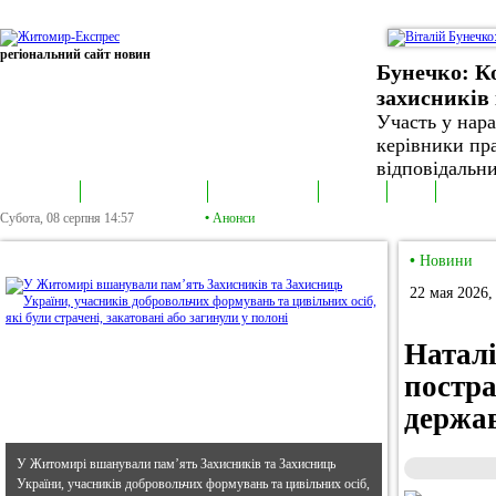
регіональний сайт новин
Бунечко: К
захисників 
Участь у нар
керівники пра
відповідальни
В епіцентрі
Громадська трибуна
Колонка політика
Екслюзив
Відео
Фотонов
Субота, 08 серпня
14:57
•
Анонси
•
В епіцентрі
•
Новини
22 мая 2026,
Наталі
постра
держав
У Житомирі вшанували пам’ять Захисників та Захисниць
України, учасників добровольчих формувань та цивільних осіб,