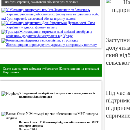
які були страчені, закатовані або загинули у полоні
Заступни
долучила
який від
Дивись головне!
сільсько
Стало відомо чим займався губернатор Житомирщини на телеканалі
Порошенка
•
Авторська колонка
Під час 
У Бердичеві поліцейські затримали «закладчика» із
великою кількістю доз
підтримк
підприєм
спричине
Василь Стах: У Житомирі під час обстеження на МРТ
померла людина
Василь СТАХ