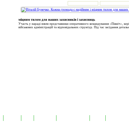
міцним тилом для наших захисників і захисниць
Участь у нараді взяли представники оперативного командування «Північ», ке
військових адміністрацій та відповідальних структур. Під час засідання детальн
а
Екслюзив
Відео
Фотоновини
Авторські публікації
TabloID
Каталог підпр