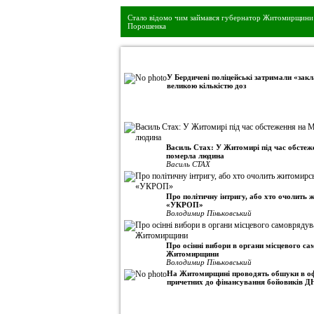
Стало відомо чим займався губернатор Житомирщини 
Порошенка
•
Авторська колонка
У Бердичеві поліцейські затримали «закл
великою кількістю доз
Василь Стах: У Житомирі під час обсте
померла людина
Василь СТАХ
Про політичну інтригу, або хто очолить
«УКРОП»
Володимир Піньковський
Про осінні вибори в органи місцевого с
Житомирщини
Володимир Піньковський
На Житомирщині проводять обшуки в оф
причетних до фінансування бойовиків Д