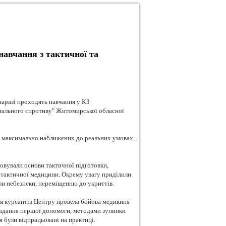
авчання з тактичної та
 наразі проходять навчання у КЗ
нального спротиву" Житомирської обласної
у максимально наближених до реальних умовах,
овували основи тактичної підготовки,
и тактичної медицини. Окрему увагу приділили
ли небезпеки, переміщенню до укриттів.
ля курсантів Центру провела бойова медикиня
надання першої допомоги, методами зупинки
я були відпрацьовані на практиці.