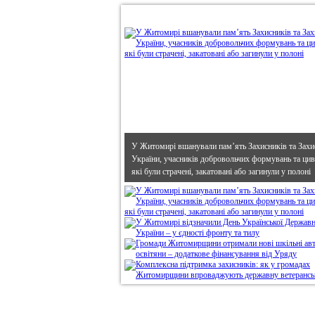
•
В епіцентрі
У Житомирі вшанували пам’ять Захисників та Захи
України, учасників добровольчих формувань та циві
які були страчені, закатовані або загинули у полоні
Дивись головне!