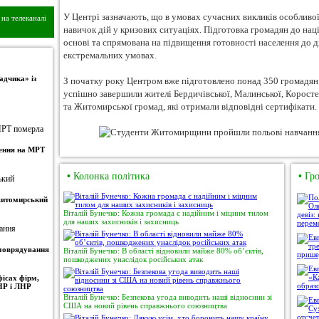
У Центрі зазначають, що в умовах сучасних викликів особливо
на телеканалі
навичок дій у кризових ситуаціях. Підготовка громадян до нац
основі та спрямована на підвищення готовності населення до ді
екстремальних умовах.
адчика» із
З початку року Центром вже підготовлено понад 350 громадян 
успішно завершили жителі Бердичівської, Малинської, Коростен
та Житомирської громад, які отримали відповідні сертифікати.
ження на МРТ
•
Колонка політика
•
Гро
 житомирський
Віталій Бунечко: Кожна громада є надійним і міцним тилом
для наших захисників і захисниць
амоврядування
Віталій Бунечко: В області відновили майже 80% об’єктів,
пошкоджених унаслідок російських атак
ісах фірм,
НР і ЛНР
Віталій Бунечко: Безпекова угода виводить наші відносини зі
США на новий рівень справжнього союзництва