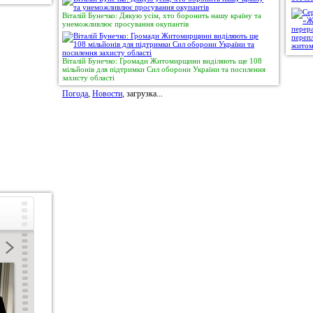
Віталій Бунечко: Дякую усім, хто боронить нашу країну та
унеможливлює просування окупантів
Віталій Бунечко: Громади Житомирщини виділяють ще 108
мільйонів для підтримки Сил оборони України та посилення
захисту області
Погода
,
Новости
, загрузка...