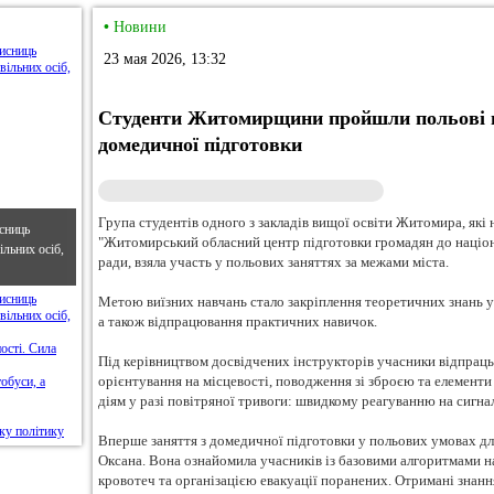
•
Новини
23 мая 2026, 13:32
Студенти Житомирщини пройшли польові н
домедичної підготовки
Група студентів одного з закладів вищої освіти Житомира, які
сниць
"Житомирський обласний центр підготовки громадян до націо
льних осіб,
ради, взяла участь у польових заняттях за межами міста.
Метою виїзних навчань стало закріплення теоретичних знань 
а також відпрацювання практичних навичок.
Під керівництвом досвідчених інструкторів учасники відпраць
орієнтування на місцевості, поводження зі зброєю та елемент
діям у разі повітряної тривоги: швидкому реагуванню на сигна
Вперше заняття з домедичної підготовки у польових умовах д
Оксана. Вона ознайомила учасників із базовими алгоритмами 
кровотеч та організацією евакуації поранених. Отримані знанн