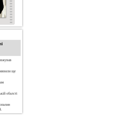
лі
овжував
виявили ще
нам
кій обалсті
опалин
А