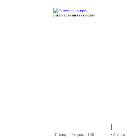
регіональний сайт новин
В епіцентрі
Громадська трибуна
Колонка політик
П'ятниця, 07 серпня
21:30
•
Анонси