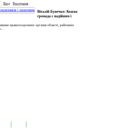
Вхід
Реєстрація
Віталій Бунечко: Кожна
громада є надійним і
рівники правоохоронних органів області, районних
...
иємств
Лідери
Контакти