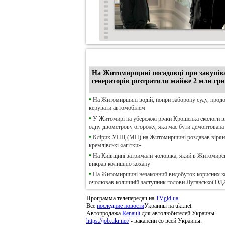
•
Ексклюзив
На Житомирщині посадовці при закупів
генераторів розтратили майже 2 млн грн
•
На Житомирщині водій, попри заборону суду, прод
керувати автомобілем
•
У Житомирі на убережжі річки Крошенка екологи 
одну двометрову огорожу, яка має бути демонтована
•
Клірик УПЦ (МП) на Житомирщині роздавав віря
кремлівські «агітки»
•
На Київщині затримали чоловіка, який в Житомирсь
викрав колишню кохану
•
На Житомирщині незаконний видобуток корисних к
очолював колишній заступник голови Луганської ОД
Программа телепередач на
TVgid.ua
.
Все
последние новости
Украины на ukr.net.
Автопродажа
Renault
для автолюбителей Украины.
https://job.ukr.net/
- вакансии со всей Украины.