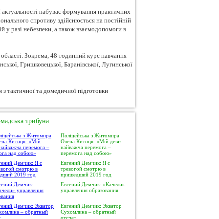
ї актуальності набуває формування практичних
іонального спротиву здійснюється на постійній
й у разі небезпеки, а також взаємодопомоги в
області. Зокрема, 48-годинний курс навчання
ської, Гришковецької, Баранівської, Лугинської
мадська трибуна
Поліцейська з Житомира
Олена Китиця: «Мій девіз:
найважча перемога –
перемога над собою»
Евгений Демчик: Я с
тревогой смотрю в
пришедший 2019 год
Евгений Демчик: «Качели»
управления образования
Евгений Демчик: Экватор
Сухомлина – обратный
отсчет