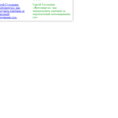
Сергій Сухомлин:
«Житомиргаз» має
перерахувати платіжки за
переплачений житомирянами
газ»