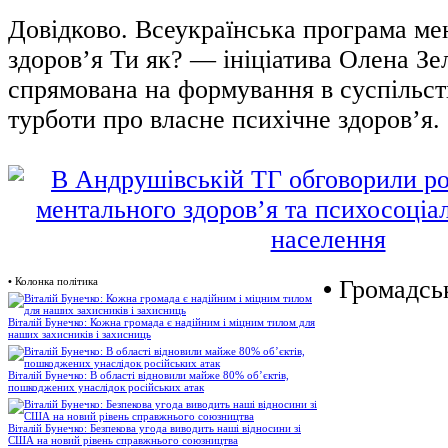
Довідково. Всеукраїнська програма ме
здоров’я Ти як? — ініціатива Олена Зе
спрямована на формування в суспільст
турботи про власне психічне здоров’я.
•
Колонка політика
•
Громадськ
Віталій Бунечко: Кожна громада є надійним і міцним тилом для
наших захисників і захисниць
Віталій Бунечко: В області відновили майже 80% об’єктів,
пошкоджених унаслідок російських атак
Віталій Бунечко: Безпекова угода виводить наші відносини зі
США на новий рівень справжнього союзництва