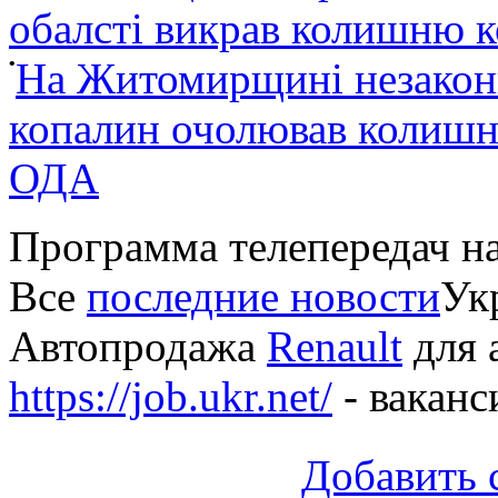
обалсті викрав колишню 
•
На Житомирщині незакон
копалин очолював колишні
ОДА
Программа телепередач н
Все
последние новости
Укр
Автопродажа
Renault
для 
https://job.ukr.net/
- ваканс
Добавить 