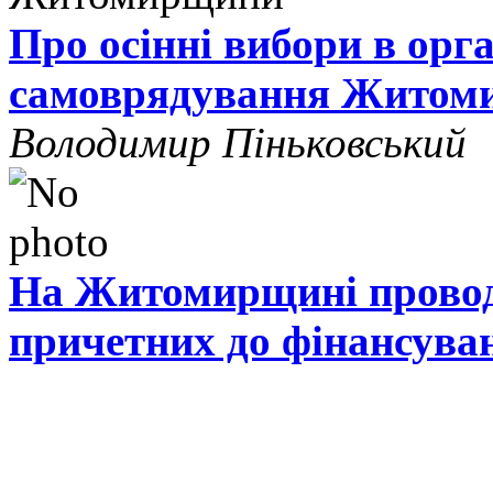
Про осінні вибори в орг
самоврядування Житом
Володимир Піньковський
На Житомирщині проводя
причетних до фінансува