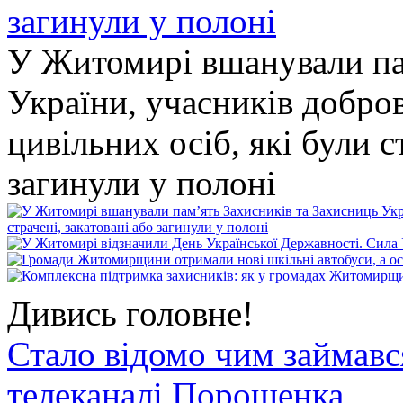
У Житомирі вшанували па
України, учасників добро
цивільних осіб, які були с
загинули у полоні
Дивись головне!
Стало відомо чим займав
телеканалі Порошенка