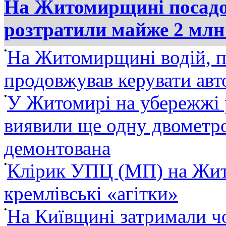
На Житомирщині посадов
розтратили майже 2 млн
•
На Житомирщині водій, п
продовжував керувати ав
•
У Житомирі на убережжі 
виявили ще одну двометро
демонтована
•
Клірик УПЦ (МП) на Жит
кремлівські «агітки»
•
На Київщині затримали ч