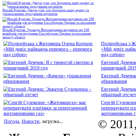
Віталій Бунечко: Дякую усім, хто боронить нашу країну та
унеможливлює просування окупантів
Віталій Бунечко: Громади Житомирщини виділяють ще 108
мільйонів для підтримки Сил оборони України та посилення
захисту області
Поліцейська з 
«Мій девіз: най
над собою»
Евгений Демчик:
пришедший 2019
Евгений Демчик
образования
Евгений Демчик
обратный отсчет
Сергій Сухомли
перерахувати пл
житомирянами г
© 2011
Погода
,
Новости
, загрузка...