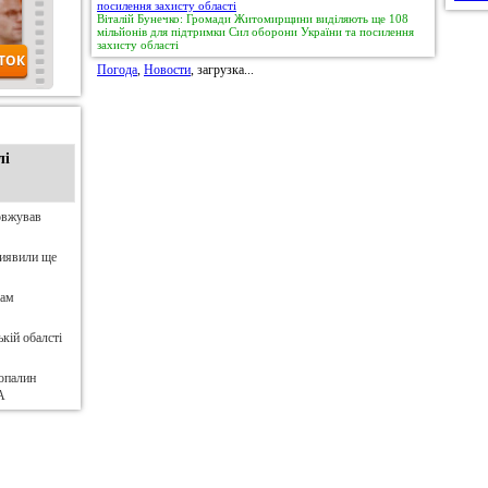
Віталій Бунечко: Громади Житомирщини виділяють ще 108
мільйонів для підтримки Сил оборони України та посилення
захисту області
Погода
,
Новости
, загрузка...
лі
овжував
виявили ще
нам
кій обалсті
опалин
А