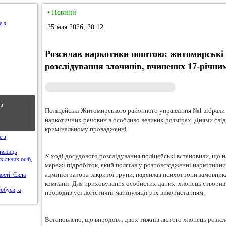
•
Новини
25 мая 2026, 20:12
Розсилав наркотики поштою: житомирські 
розслідування злочинів, вчинених 17-річни
 з
Поліцейські Житомирського районного управління №1 зібрали 
наркотичних речовин в особливо великих розмірах. Днями слі
кримінальному провадженні.
У ході досудового розслідування поліцейські встановили, що н
мережі підробіток, який полягав у розповсюдженні наркотични
адміністратора закритої групи, надсилав психотропи замовника
компанії. Для приховування особистих даних, хлопець створив 
проводив усі логістичні маніпуляції з їх використанням.
Встановлено, що впродовж двох тижнів лютого хлопець розісла