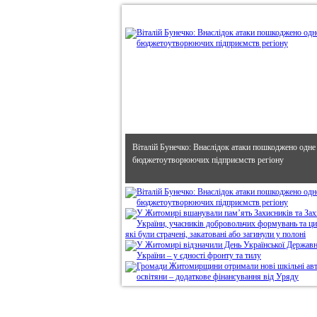
•
В епіцентрі
Віталій Бунечко: Внаслідок атаки пошкоджено одне
бюджетоутворюючих підприємств регіону
Дивись головне!