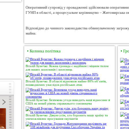
Оперативний супровід у провадженні здійснювали оперативни
ГУНП в області, а процесуальне керівництво – Житомирська о
Відповідно до чинного законодавства обвинуваченому загрожує 
майна.
•
Колонка політика
•
Гро
Віталій Бунечко: Кожна громада є надійним і міцним тилом
для наших захисників і захисниць
Віталій Бунечко: В області відновили майже 80% об’єктів,
пошкоджених унаслідок російських атак
Віталій Бунечко: Безпекова угода виводить наші відносини зі
США на новий рівень справжнього союзництва
Віталій Бунечко: Дякую усім, хто боронить нашу країну та
унеможливлює просування окупантів