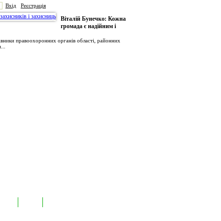
Вхід
Реєстрація
Віталій Бунечко: Кожна
громада є надійним і
рівники правоохоронних органів області, районних
...
иємств
Лідери
Контакти