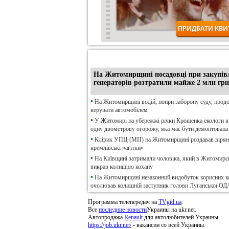
•
Ексклюзив
На Житомирщині посадовці при закупів
генераторів розтратили майже 2 млн грн
•
На Житомирщині водій, попри заборону суду, прод
керувати автомобілем
•
У Житомирі на убережжі річки Крошенка екологи 
одну двометрову огорожу, яка має бути демонтована
•
Клірик УПЦ (МП) на Житомирщині роздавав віря
кремлівські «агітки»
•
На Київщині затримали чоловіка, який в Житомирсь
викрав колишню кохану
•
На Житомирщині незаконний видобуток корисних к
очолював колишній заступник голови Луганської ОД
Программа телепередач на
TVgid.ua
.
Все
последние новости
Украины на ukr.net.
Автопродажа
Renault
для автолюбителей Украины.
https://job.ukr.net/
- вакансии со всей Украины.