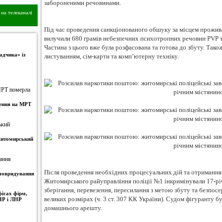
забороненими речовинами.
на телеканалі
Під час проведення санкціонованого обшуку за місцем прожив
вилучили 680 грамів небезпечних психотропних речовин PVP та
Частина з цього вже була розфасована та готова до збуту. Так
адчика» із
листуванням, сім-карти та комп’ютерну техніку.
ження на МРТ
 житомирський
Після проведення необхідних процесуальних дій та отримання 
амоврядування
Житомирського райуправління поліції №1 інкримінували 17-р
зберігання, перевезення, пересилання з метою збуту та безпо
ісах фірм,
великих розмірах (ч. 3 ст. 307 КК України). Судом фігуранту б
НР і ЛНР
домашнього арешту.