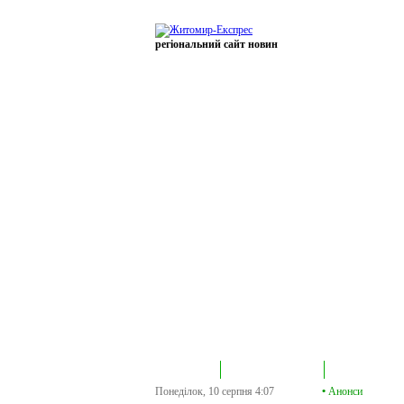
регіональний сайт новин
В епіцентрі
Громадська трибуна
Колонка політик
Понеділок, 10 серпня
4:07
•
Анонси