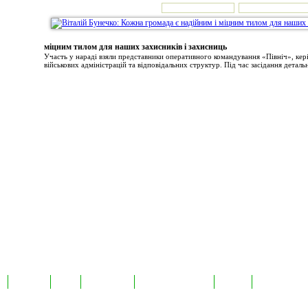
міцним тилом для наших захисників і захисниць
Участь у нараді взяли представники оперативного командування «Північ», ке
військових адміністрацій та відповідальних структур. Під час засідання детальн
а
Екслюзив
Відео
Фотоновини
Авторські публікації
TabloID
Каталог підпр