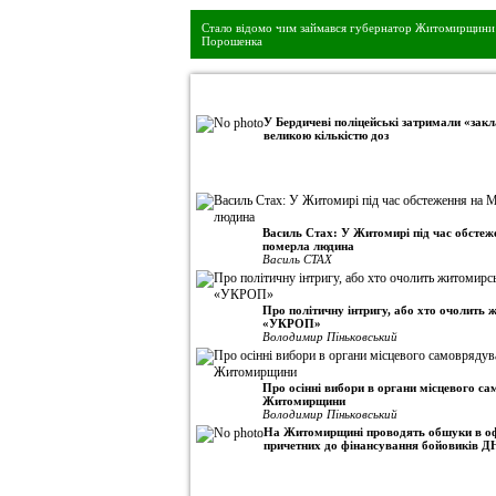
Стало відомо чим займався губернатор Житомирщини 
Порошенка
•
Авторська колонка
У Бердичеві поліцейські затримали «закл
великою кількістю доз
Василь Стах: У Житомирі під час обсте
померла людина
Василь СТАХ
Про політичну інтригу, або хто очолить
«УКРОП»
Володимир Піньковський
Про осінні вибори в органи місцевого с
Житомирщини
Володимир Піньковський
На Житомирщині проводять обшуки в оф
причетних до фінансування бойовиків Д