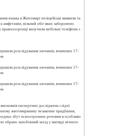
ання юнака в Житомирі поліцейські виявили та
 амфетамін, вільний обіг яких заборонено.
ож правоохоронці вилучили мобільні телефони з
висновків експертних досліджень слідчі
ічному житомирянину незаконне придбання,
середньо збут психотропних речовин в особливо
уло обрано запобіжний захід у вигляді нічного