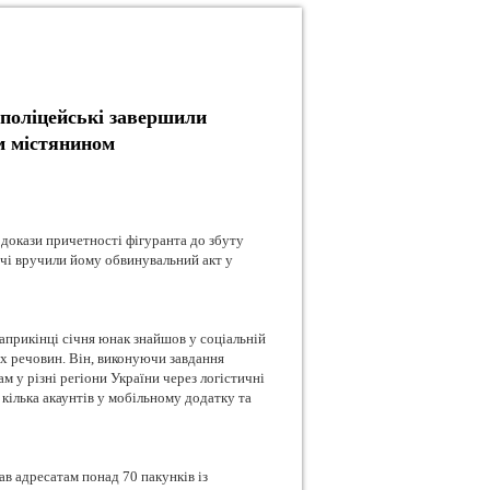
поліцейські завершили
м містянином
докази причетності фігуранта до збуту
дчі вручили йому обвинувальний акт у
априкінці січня юнак знайшов у соціальній
х речовин. Він, виконуючи завдання
м у різні регіони України через логістичні
кілька акаунтів у мобільному додатку та
в адресатам понад 70 пакунків із