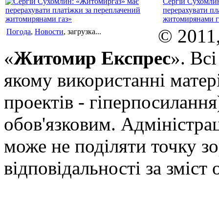
Сергій Сухомли
перерахувати пл
житомирянами г
© 2011
Погода
,
Новости
, загрузка...
«
Житомир Експрес
». Вс
якому використанні матері
проектів - гіперпосилання
обов'язковим. Адміністрац
може не поділяти точку зор
відповідальності за зміст 