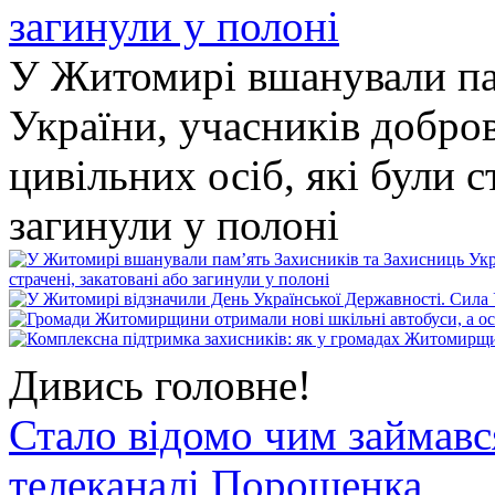
У Житомирі вшанували па
України, учасників добро
цивільних осіб, які були с
загинули у полоні
Дивись головне!
Стало відомо чим займав
телеканалі Порошенка