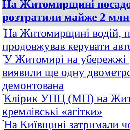
На Житомирщині посадов
розтратили майже 2 млн
•
На Житомирщині водій, п
продовжував керувати ав
•
У Житомирі на убережжі 
виявили ще одну двометро
демонтована
•
Клірик УПЦ (МП) на Жит
кремлівські «агітки»
•
На Київщині затримали ч