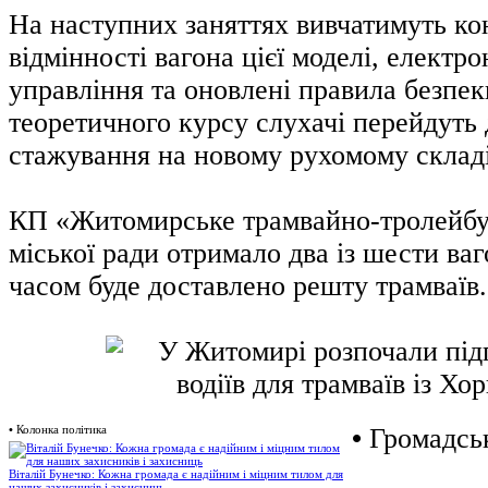
На наступних заняттях вивчатимуть ко
відмінності вагона цієї моделі, електр
управління та оновлені правила безпек
теоретичного курсу слухачі перейдуть
стажування на новому рухомому складі
КП «Житомирське трамвайно-тролейбу
міської ради отримало два із шести ва
часом буде доставлено решту трамваїв.
•
Колонка політика
•
Громадськ
Віталій Бунечко: Кожна громада є надійним і міцним тилом для
наших захисників і захисниць