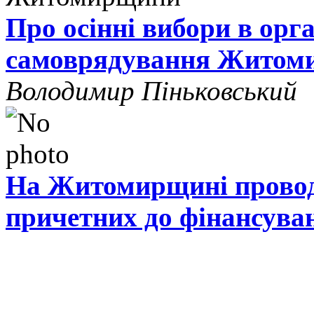
Про осінні вибори в орг
самоврядування Житом
Володимир Піньковський
На Житомирщині проводя
причетних до фінансува