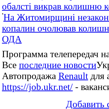
обалсті викрав колишню 
•
На Житомирщині незакон
копалин очолював колишні
ОДА
Программа телепередач н
Все
последние новости
Укр
Автопродажа
Renault
для 
https://job.ukr.net/
- ваканс
Добавить 