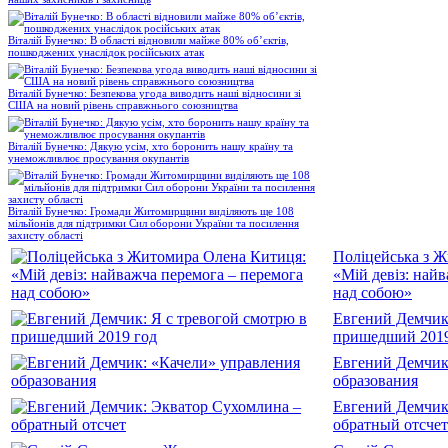
Віталій Бунечко: В області відновили майже 80% об’єктів,
пошкоджених унаслідок російських атак
Віталій Бунечко: Безпекова угода виводить наші відносини зі
США на новий рівень справжнього союзництва
Віталій Бунечко: Дякую усім, хто боронить нашу країну та
унеможливлює просування окупантів
Віталій Бунечко: Громади Житомирщини виділяють ще 108
мільйонів для підтримки Сил оборони України та посилення
захисту області
Поліцейська з 
«Мій девіз: най
над собою»
Евгений Демчик:
пришедший 2019
Евгений Демчик
образования
Евгений Демчик
обратный отсчет