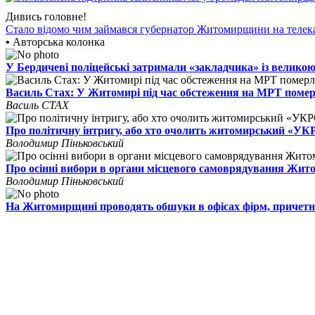
Дивись головне!
Стало відомо чим займався губернатор Житомирщини на телек
•
Авторська колонка
У Бердичеві поліцейські затримали «закладчика» із великою
Василь Стах: У Житомирі під час обстеження на МРТ поме
Василь СТАХ
Про політичну інтригу, або хто очолить житомирський «У
Володимир Піньковський
Про осінні вибори в органи місцевого самоврядування Жи
Володимир Піньковський
На Житомирщині проводять обшуки в офісах фірм, причетн