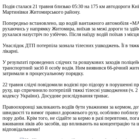
Подія сталася 21 травня близько 05:30 на 175 км автодороги Киї
Мартинівки Житомирського району.
Попередньо встановлено, що водій вантажного автомобіля «MA
рухаючись у напрямку Житомира, виїхав за межі дороги та здійс
рухалася назустріч по узбіччю. Після наїзду водій поїхав з місця 
Унаслідок ДТП потерпіла зазнала тілесних ушкоджень. Її в тяжк
лікарні.
У результаті проведених слідчих та розшукових заходів поліцей
транспортний засіб й особу водія. Ним виявився 66-річний жи
затримали в процесуальному порядку.
22 травня слідчі повідомили водієві про підозру в порушенні 
руху, що спричинило потерпілій тяжкі тілесні ушкодження (ч. 2
кодексу України). Досудове розслідування триває.
Правоохоронці закликають водіїв бути уважними за кермом, до
швидкості та вимог правил дорожнього руху, особливо поблизу 
пору доби. Крім того, не сідайте за кермо в разі перевтоми, по
вживання ліків або засобів, що впливають на концентрацію та ш
відповідальними!