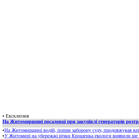
•
Ексклюзив
На Житомирщині посадовці при закупівлі генераторів розт
•
На Житомирщині водій, попри заборону суду, продовжував ке
•
У Житомирі на убережжі річки Крошенка екологи виявили ще 