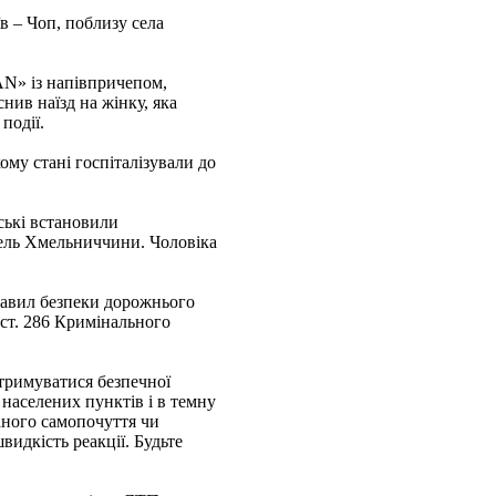
в – Чоп, поблизу села
N» із напівпричепом,
нив наїзд на жінку, яка
події.
ому стані госпіталізували до
ські встановили
тель Хмельниччини. Чоловіка
правил безпеки дорожнього
 ст. 286 Кримінального
тримуватися безпечної
населених пунктів і в темну
ганого самопочуття чи
видкість реакції. Будьте