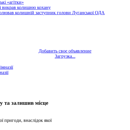
кі «агітки»
ті викрав колишню кохану
олював колишній заступник голови Луганської ОДА
Добавить свое объявление
Загрузка...
назії
у та залишив місце
 пригоди, внаслідок якої