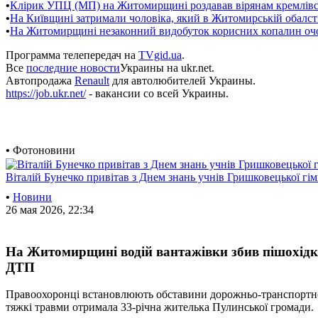
•
Клірик УПЦ (МП) на Житомирщині роздавав вірянам кремлівсь
•
На Київщині затримали чоловіка, який в Житомирській обалс
•
На Житомирщині незаконний видобуток корисних копалин оч
Программа телепередач на
TVgid.ua
.
Все
последние новости
Украины на ukr.net.
Автопродажа
Renault
для автолюбителей Украины.
https://job.ukr.net/
- вакансии со всей Украины.
•
Фотоновини
Віталій Бунечко привітав з Днем знань учнів Гришковецької гім
•
Новини
26 мая 2026, 22:34
На Житомирщині водій вантажівки збив пішохідк
ДТП
Правоохоронці встановлюють обставини дорожньо-транспортної
тяжкі травми отримала 33-річна жителька Пулинської громади.