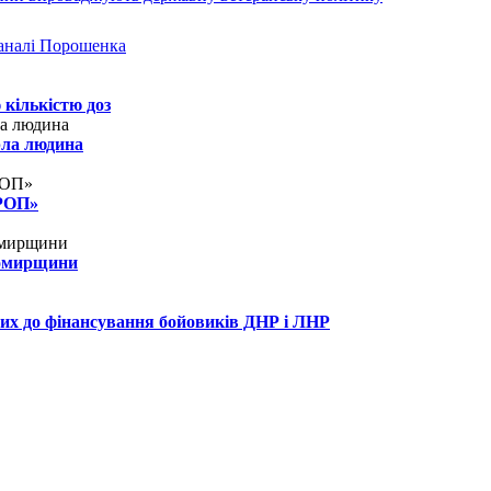
аналі Порошенка
 кількістю доз
рла людина
КРОП»
томирщини
их до фінансування бойовиків ДНР і ЛНР