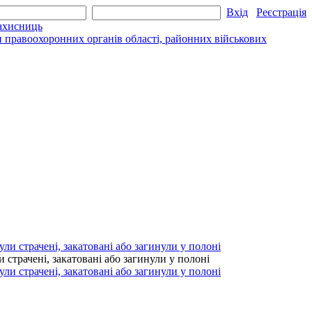
Вхід
Реєстрація
захисниць
и правоохоронних органів області, районних військових
страчені, закатовані або загинули у полоні