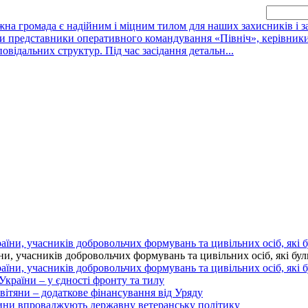
жна громада є надійним і міцним тилом для наших захисників і 
ли представники оперативного командування «Північ», керівник
повідальних структур. Під час засідання детальн...
 учасників добровольчих формувань та цивільних осіб, які були 