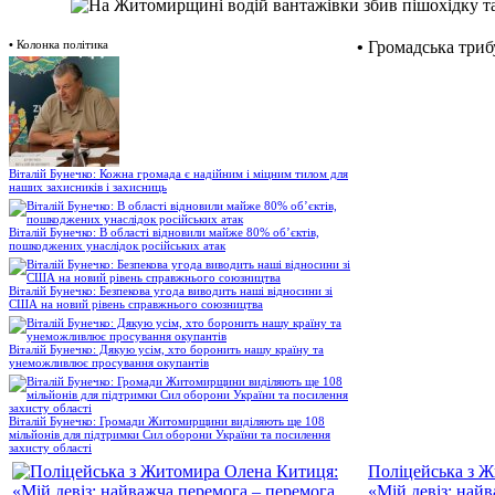
•
Колонка політика
•
Громадська триб
Віталій Бунечко: Кожна громада є надійним і міцним тилом для
наших захисників і захисниць
Віталій Бунечко: В області відновили майже 80% об’єктів,
пошкоджених унаслідок російських атак
Віталій Бунечко: Безпекова угода виводить наші відносини зі
США на новий рівень справжнього союзництва
Віталій Бунечко: Дякую усім, хто боронить нашу країну та
унеможливлює просування окупантів
Віталій Бунечко: Громади Житомирщини виділяють ще 108
мільйонів для підтримки Сил оборони України та посилення
захисту області
Поліцейська з 
«Мій девіз: най