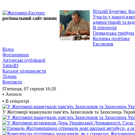
Віталій Бунечко: Ко
Участь у нараді взя
регіональний сайт новин
адміністрацій та від
В епіцентрі
Громадська трибуна
Колонка політика
Екслюзив
Відео
Фотоновини
Авторські публікації
TabloID
Каталог підприємств
Лідери
Контакти
П'ятниця, 07 серпня
16:20
•
Анонси
•
В епіцентрі
У Житомирі вшанували пам’ять Захисників та Захисниць України,