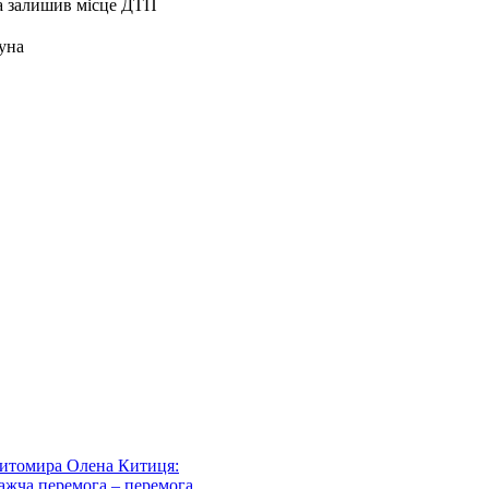
уна
Житомира Олена Китиця:
важча перемога – перемога