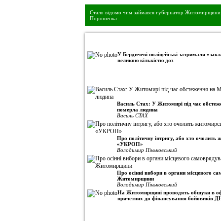
Стало відомо чим займався губернатор Житомирщини 
Порошенка
•
Авторська колонка
У Бердичеві поліцейські затримали «закл
великою кількістю доз
Василь Стах: У Житомирі під час обсте
померла людина
Василь СТАХ
Про політичну інтригу, або хто очолить
«УКРОП»
Володимир Піньковський
Про осінні вибори в органи місцевого с
Житомирщини
Володимир Піньковський
На Житомирщині проводять обшуки в оф
причетних до фінансування бойовиків Д