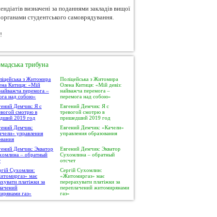
ндіатів визначені за поданнями закладів вищої
 органами студентського самоврядування.
!
мадська трибуна
Поліцейська з Житомира
Олена Китиця: «Мій девіз:
найважча перемога –
перемога над собою»
Евгений Демчик: Я с
тревогой смотрю в
пришедший 2019 год
Евгений Демчик: «Качели»
управления образования
Евгений Демчик: Экватор
Сухомлина – обратный
отсчет
Сергій Сухомлин:
«Житомиргаз» має
перерахувати платіжки за
переплачений житомирянами
газ»