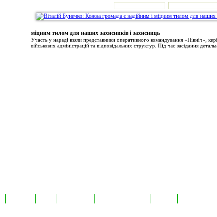
міцним тилом для наших захисників і захисниць
Участь у нараді взяли представники оперативного командування «Північ», ке
військових адміністрацій та відповідальних структур. Під час засідання детальн
а
Екслюзив
Відео
Фотоновини
Авторські публікації
TabloID
Каталог підпр