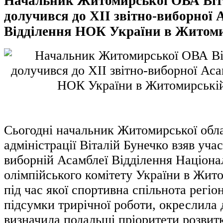
Начальник Житомирської ОВА Віт
долучився до ХІІ звітно-виборної 
Відділення НОК України в Житоми
Сьогодні начальник Житомирської обла
адміністрації Віталій Бунечко взяв учас
виборній Асамблеї Відділення Націона
олімпійського комітету України в Жито
під час якої спортивна спільнота регіо
підсумки трирічної роботи, окреслила 
визначила подальші пріоритети розвит