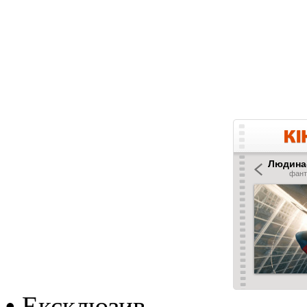
•
Ексклюзив