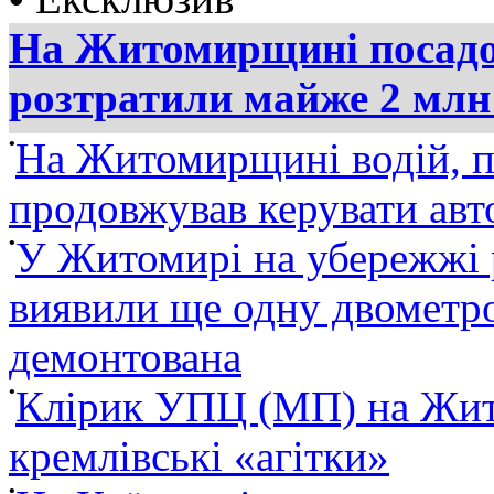
На Житомирщині посадов
розтратили майже 2 млн
•
На Житомирщині водій, п
продовжував керувати ав
•
У Житомирі на убережжі 
виявили ще одну двометро
демонтована
•
Клірик УПЦ (МП) на Жит
кремлівські «агітки»
•