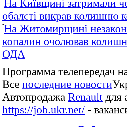
На Київщині затримали ч
обалсті викрав колишню 
•
На Житомирщині незакон
копалин очолював колишні
ОДА
Программа телепередач н
Все
последние новости
Укр
Автопродажа
Renault
для 
https://job.ukr.net/
- ваканс