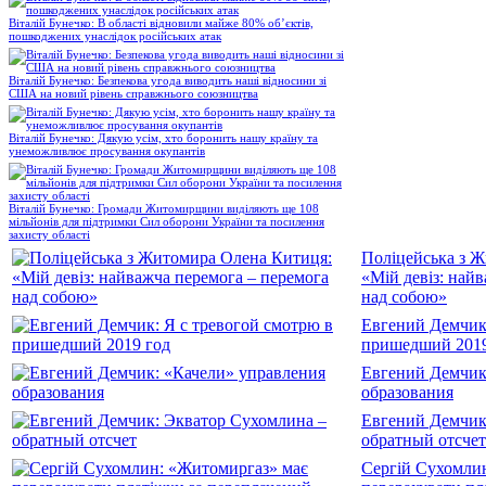
Віталій Бунечко: В області відновили майже 80% об’єктів,
пошкоджених унаслідок російських атак
Віталій Бунечко: Безпекова угода виводить наші відносини зі
США на новий рівень справжнього союзництва
Віталій Бунечко: Дякую усім, хто боронить нашу країну та
унеможливлює просування окупантів
Віталій Бунечко: Громади Житомирщини виділяють ще 108
мільйонів для підтримки Сил оборони України та посилення
захисту області
Поліцейська з 
«Мій девіз: най
над собою»
Евгений Демчик:
пришедший 2019
Евгений Демчик
образования
Евгений Демчик
обратный отсчет
Сергій Сухомли