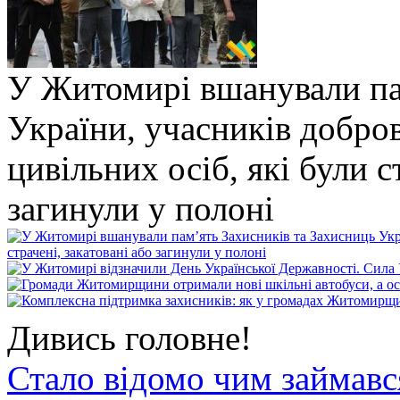
У Житомирі вшанували па
України, учасників добро
цивільних осіб, які були с
загинули у полоні
Дивись головне!
Стало відомо чим займав