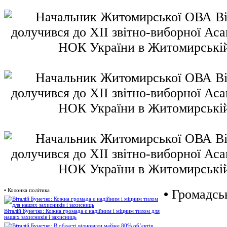
•
Колонка політика
•
Громадськ
Віталій Бунечко: Кожна громада є надійним і міцним тилом для
наших захисників і захисниць