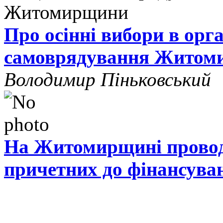
Про осінні вибори в орг
самоврядування Житом
Володимир Піньковський
На Житомирщині проводя
причетних до фінансува