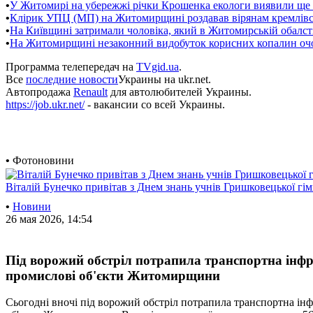
•
У Житомирі на убережжі річки Крошенка екологи виявили ще 
•
Клірик УПЦ (МП) на Житомирщині роздавав вірянам кремлівсь
•
На Київщині затримали чоловіка, який в Житомирській обалс
•
На Житомирщині незаконний видобуток корисних копалин оч
Программа телепередач на
TVgid.ua
.
Все
последние новости
Украины на ukr.net.
Автопродажа
Renault
для автолюбителей Украины.
https://job.ukr.net/
- вакансии со всей Украины.
•
Фотоновини
Віталій Бунечко привітав з Днем знань учнів Гришковецької гім
•
Новини
26 мая 2026, 14:54
Під ворожий обстріл потрапила транспортна інфр
промислові об'єкти Житомирщини
Сьогодні вночі під ворожий обстріл потрапила транспортна ін