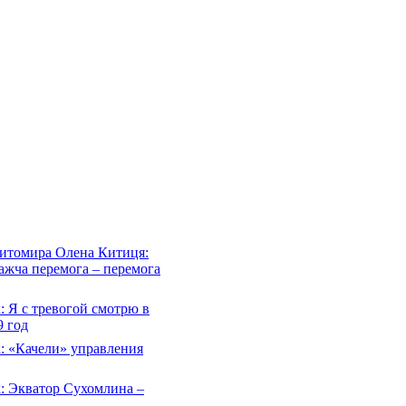
Житомира Олена Китиця:
важча перемога – перемога
 Я с тревогой смотрю в
 год
: «Качели» управления
: Экватор Сухомлина –