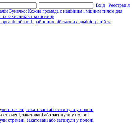
Вхід
Реєстрація
алій Бунечко: Кожна громада є надійним і міцним тилом для
их захисників і захисниць
рганів області, районних військових адміністрацій та
страчені, закатовані або загинули у полоні