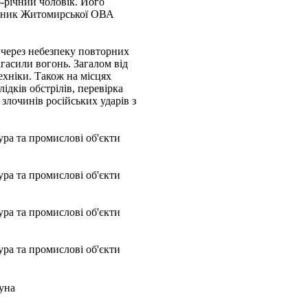
-річний чоловік. Його
альник Житомирської ОВА
 через небезпеку повторних
гасили вогонь. Загалом від
ехніки. Також на місцях
дків обстрілів, перевірка
 злочинів російських ударів з
уна