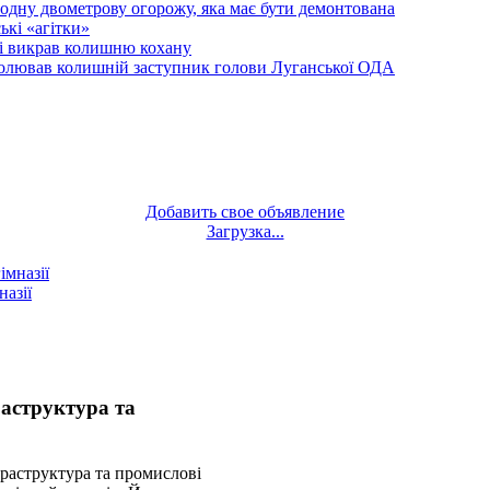
одну двометрову огорожу, яка має бути демонтована
кі «агітки»
ті викрав колишню кохану
олював колишній заступник голови Луганської ОДА
Добавить свое объявление
Загрузка...
назії
аструктура та
фраструктура та промислові