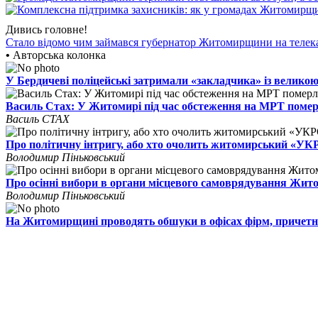
Дивись головне!
Стало відомо чим займався губернатор Житомирщини на телек
•
Авторська колонка
У Бердичеві поліцейські затримали «закладчика» із великою
Василь Стах: У Житомирі під час обстеження на МРТ поме
Василь СТАХ
Про політичну інтригу, або хто очолить житомирський «У
Володимир Піньковський
Про осінні вибори в органи місцевого самоврядування Жи
Володимир Піньковський
На Житомирщині проводять обшуки в офісах фірм, причетн