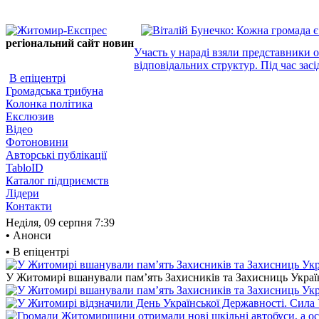
регіональний сайт новин
Участь у нараді взяли представники 
відповідальних структур. Під час засі
В епіцентрі
Громадська трибуна
Колонка політика
Екслюзив
Відео
Фотоновини
Авторські публікації
TabloID
Каталог підприємств
Лідери
Контакти
Неділя, 09 серпня
7:39
•
Анонси
•
В епіцентрі
У Житомирі вшанували пам’ять Захисників та Захисниць України,