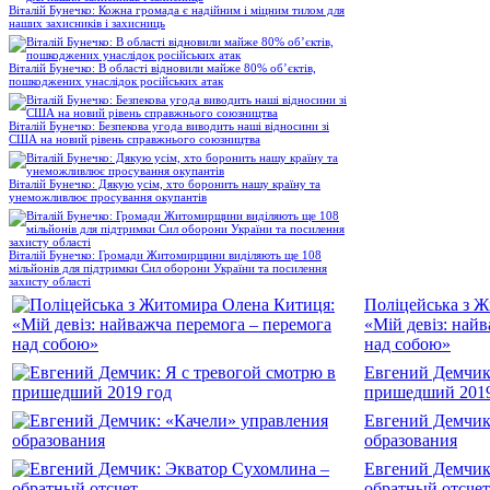
Віталій Бунечко: Кожна громада є надійним і міцним тилом для
наших захисників і захисниць
Віталій Бунечко: В області відновили майже 80% об’єктів,
пошкоджених унаслідок російських атак
Віталій Бунечко: Безпекова угода виводить наші відносини зі
США на новий рівень справжнього союзництва
Віталій Бунечко: Дякую усім, хто боронить нашу країну та
унеможливлює просування окупантів
Віталій Бунечко: Громади Житомирщини виділяють ще 108
мільйонів для підтримки Сил оборони України та посилення
захисту області
Поліцейська з 
«Мій девіз: най
над собою»
Евгений Демчик:
пришедший 2019
Евгений Демчик
образования
Евгений Демчик
обратный отсчет