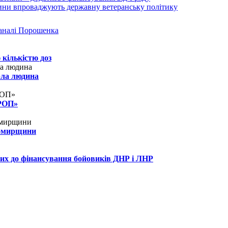
аналі Порошенка
 кількістю доз
рла людина
КРОП»
томирщини
их до фінансування бойовиків ДНР і ЛНР