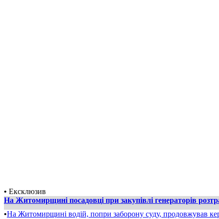
•
Ексклюзив
На Житомирщині посадовці при закупівлі генераторів розт
•
На Житомирщині водій, попри заборону суду, продовжував ке