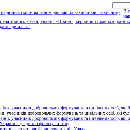
Віт
наш
оперативного командування «Північ», керівники правоохоронних о
дання детальн...
 учасників добровольчих формувань та цивільних осіб, які були 