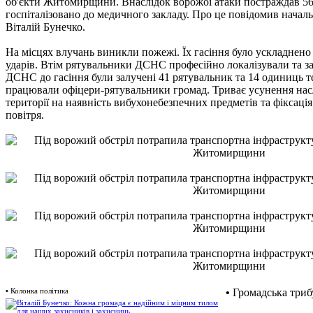
об'єкти Житомирщини. Внаслідок ворожої атаки постраждав 56
госпіталізовано до медичного закладу. Про це повідомив нач
Віталій Бунечко.
На місцях влучань виникли пожежі. Їх гасіння було ускладнено
ударів. Втім рятувальники ДСНС професійно локалізували та за
ДСНС до гасіння були залучені 41 рятувальник та 14 одиниць т
працювали офіцери-рятувальники громад. Триває усунення наслі
території на наявність вибухонебезпечних предметів та фіксація
повітря.
•
Колонка політика
•
Громадська триб