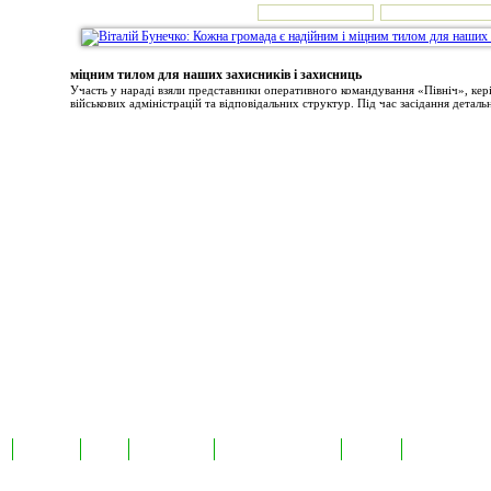
міцним тилом для наших захисників і захисниць
Участь у нараді взяли представники оперативного командування «Північ», ке
військових адміністрацій та відповідальних структур. Під час засідання детальн
а
Екслюзив
Відео
Фотоновини
Авторські публікації
TabloID
Каталог підпр