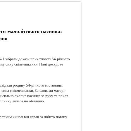
тя малолітнього пасинка:
ння
1 зібрали докази причетності 54-річного
ому сину співмешканки. Нині досудове
двідали родину 54-річного містянина:
о сина співмешканки. За словами матері
к сильно схопив пасинка за руку та почав
хлопчику ляпаса по обличчю.
: таким чином він карав за нібито погану