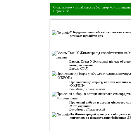
Стало відомо чим займався губернатор Житомирщини 
Порошенка
•
Авторська колонка
У Бердичеві поліцейські затримали «закл
великою кількістю доз
Василь Стах: У Житомирі під час обсте
померла людина
Василь СТАХ
Про політичну інтригу, або хто очолить
«УКРОП»
Володимир Піньковський
Про осінні вибори в органи місцевого с
Житомирщини
Володимир Піньковський
На Житомирщині проводять обшуки в оф
причетних до фінансування бойовиків Д