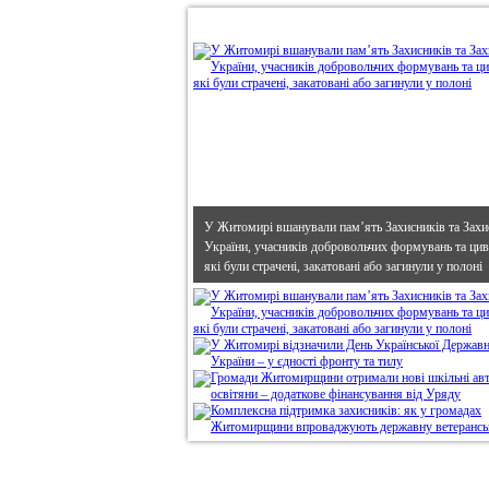
•
В епіцентрі
У Житомирі вшанували пам’ять Захисників та Захи
України, учасників добровольчих формувань та циві
які були страчені, закатовані або загинули у полоні
Дивись головне!