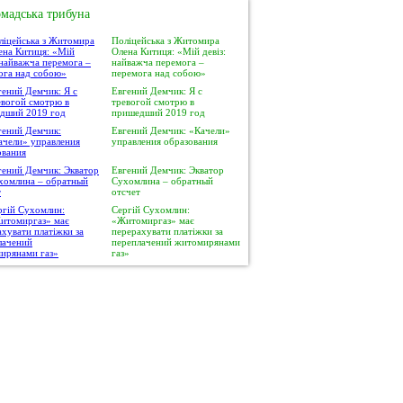
мадська трибуна
Поліцейська з Житомира
Олена Китиця: «Мій девіз:
найважча перемога –
перемога над собою»
Евгений Демчик: Я с
тревогой смотрю в
пришедший 2019 год
Евгений Демчик: «Качели»
управления образования
Евгений Демчик: Экватор
Сухомлина – обратный
отсчет
Сергій Сухомлин:
«Житомиргаз» має
перерахувати платіжки за
переплачений житомирянами
газ»