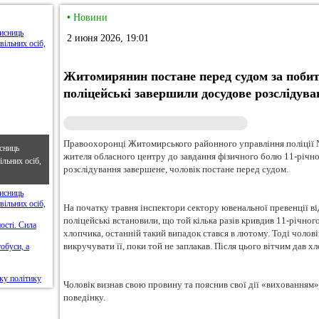
•
Новини
2 июня 2026, 19:01
Житомирянин постане перед судом за побит
поліцейські завершили досудове розслідува
Правоохоронці Житомирського районного управління поліції №
сниць
жителя обласного центру до завдання фізичного болю 11-річн
льних осіб,
розслідування завершене, чоловік постане перед судом.
На початку травня інспектори сектору ювенальної превенції ві
поліцейські встановили, що той кілька разів кривдив 11-річног
хлопчика, останній такий випадок стався в лютому. Тоді чолові
викручувати її, поки той не заплакав. Після цього вітчим дав 
Чоловік визнав свою провину та пояснив свої дії «вихованням»
поведінку.