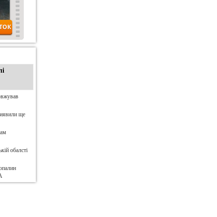
лі
овжував
виявили ще
нам
кій обалсті
опалин
А