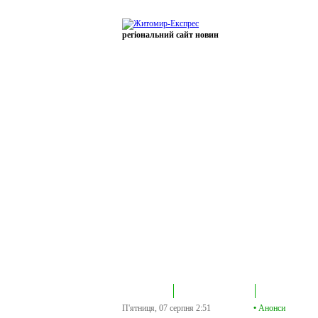
регіональний сайт новин
В епіцентрі
Громадська трибуна
Колонка політик
П'ятниця, 07 серпня
2:51
•
Анонси