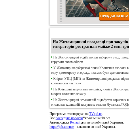
•
Ексклюзив
На Житомирщині посадовці при закупів
генераторів розтратили майже 2 млн грн
•
На Житомирщині водій, попри заборону суду, прод
керувати автомобілем
•
У Житомирі на убережжі річки Крошенка екологи 
одну двометрову огорожу, яка має бути демонтована
•
Клірик УПЦ (МП) на Житомирщині роздавав віря
кремлівські «агітки»
•
На Київщині затримали чоловіка, який в Житомирсь
викрав колишню кохану
•
На Житомирщині незаконний видобуток корисних к
очолював колишній заступник голови Луганської ОД
Программа телепередач на
TVgid.ua
.
Все
последние новости
Украины на ukr.net.
Автопродажа
Renault
для автолюбителей Украины.
https://job.ukr.net/
- вакансии со всей Украины.