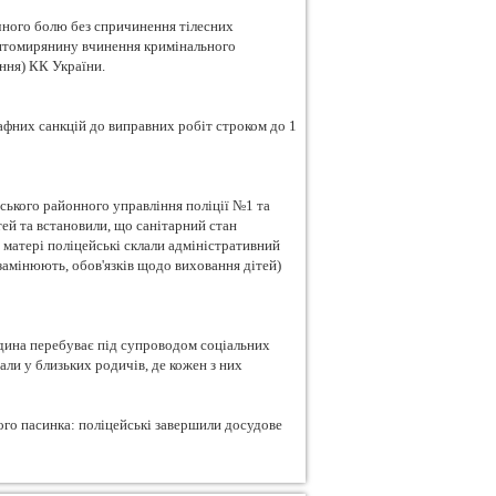
ичного болю без спричинення тілесних
житомирянину вчинення кримінального
ння) КК України.
афних санкцій до виправних робіт строком до 1
ського районного управління поліції №1 та
ей та встановили, що санітарний стан
матері поліцейські склали адміністративний
 замінюють, обов'язків щодо виховання дітей)
дина перебуває під супроводом соціальних
вали у близьких родичів, де кожен з них