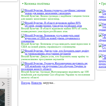
•
Колонка політика
•
Гро
Віталій Бунечко: Кожна громада є надійним і міцним тилом
для наших захисників і захисниць
Віталій Бунечко: В області відновили майже 80% об’єктів,
пошкоджених унаслідок російських атак
Віталій Бунечко: Безпекова угода виводить наші відносини зі
США на новий рівень справжнього союзництва
Віталій Бунечко: Дякую усім, хто боронить нашу країну та
унеможливлює просування окупантів
Віталій Бунечко: Громади Житомирщини виділяють ще 108
мільйонів для підтримки Сил оборони України та посилення
захисту області
Погода
,
Новости
, загрузка...