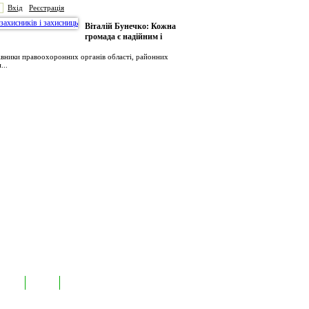
Вхід
Реєстрація
Віталій Бунечко: Кожна
громада є надійним і
рівники правоохоронних органів області, районних
...
иємств
Лідери
Контакти