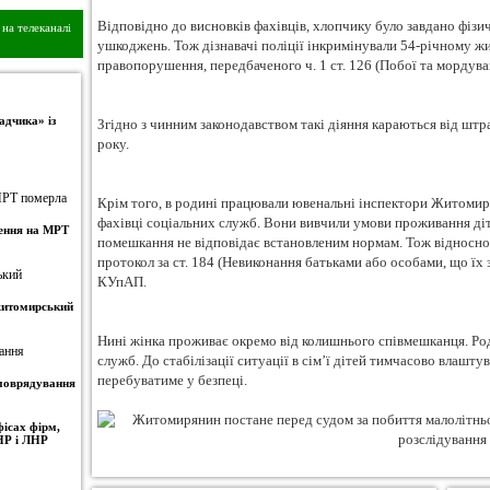
Відповідно до висновків фахівців, хлопчику було завдано фіз
на телеканалі
ушкоджень. Тож дізнавачі поліції інкримінували 54-річному 
правопорушення, передбаченого ч. 1 ст. 126 (Побої та мордува
адчика» із
Згідно з чинним законодавством такі діяння караються від штр
року.
Крім того, в родині працювали ювенальні інспектори Житомир
фахівці соціальних служб. Вони вивчили умови проживання діт
ження на МРТ
помешкання не відповідає встановленим нормам. Тож відносно 
протокол за ст. 184 (Невиконання батьками або особами, що їх
КУпАП.
 житомирський
Нині жінка проживає окремо від колишнього співмешканця. Ро
служб. До стабілізації ситуації в сім’ї дітей тимчасово влашту
перебуватиме у безпеці.
амоврядування
ісах фірм,
НР і ЛНР