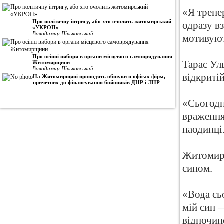
«Я тренер
Про політичну інтригу, або хто очолить житомирський
одразу в
«УКРОП»
Володимир Піньковський
мотивуют
Про осінні вибори в органи місцевого самоврядування
Тарас Ул
Житомирщини
Володимир Піньковський
відкритій
На Житомирщині проводять обшуки в офісах фірм,
причетних до фінансування бойовиків ДНР і ЛНР
«Сьогодн
враження
наодинці
Житомиря
сином.
«Вода сь
мій син 
відпочин