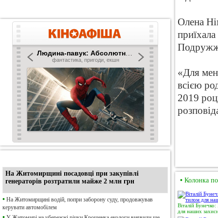
Олена Ні
приїхала 
Подружжя
«Для мен
всією ро
2019 роц
розповід
•
Ексклюзив
На Житомирщині посадовці при закупівлі
•
Колонка по
генераторів розтратили майже 2 млн грн
•
На Житомирщині водій, попри заборону суду, продовжував
Віталій Бунечко:
керувати автомобілем
для наших захисн
•
У Житомирі на убережжі річки Крошенка екологи виявили ще