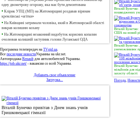
одну двометрову огорожу, яка має бути демонтована
Віталій Бунечко:
•
Клірик УПЦ (МП) на Житомирщині роздавав вірянам
пошкоджених уна
кремлівські «агітки»
•
На Київщині затримали чоловіка, який в Житомирській обалсті
викрав колишню кохану
Віталій Бунечко:
США на новий рі
•
На Житомирщині незаконний видобуток корисних копалин
очолював колишній заступник голови Луганської ОДА
Віталій Бунечко:
Программа телепередач на
TVgid.ua
.
унеможливлює пр
Все
последние новости
Украины на ukr.net.
Автопродажа
Renault
для автолюбителей Украины.
https://job.ukr.net/
- вакансии со всей Украины.
Віталій Бунечко
мільйонів для п
захисту області
Добавить свое объявление
Загрузка...
Погода
,
Новост
•
Фотоновини
Віталій Бунечко привітав з Днем знань учнів
Гришковецької гімназії
© 2011, Регіональний сайт новин «
Житомир Ек
якому використанні матеріалів посилання (для і