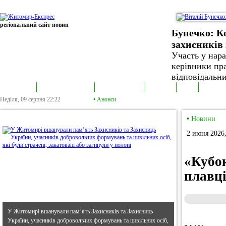
регіональний сайт новин
Бунечко: К
захисників 
Участь у нар
керівники пра
відповідальни
В епіцентрі
Громадська трибуна
Колонка політика
Екслюзив
Відео
Фотонов
Неділя, 09 серпня
22:22
•
Анонси
•
В епіцентрі
•
Новини
2 июня 2026,
«Кубок
плавці
У Житомирі вшанували пам’ять Захисників та Захисниць
України, учасників добровольчих формувань та цивільних осіб,