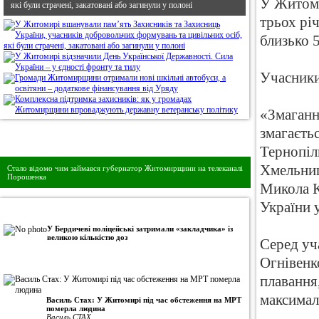
У Житоми
які були страчені, закатовані або загинули у полоні
трьох рі
близько 5
Учасники 
«Змаганн
змагаєть
Дивись головне!
Тернопіл
Хмельниц
Стало відомо чим займався губернатор Житомирщини на телеканалі
Порошенка
Микола К
України 
•
Авторська колонка
У Бердичеві поліцейські затримали «закладчика» із
великою кількістю доз
Серед уч
Огнівенк
плавання,
максимал
Василь Стах: У Житомирі під час обстеження на МРТ
померла людина
Василь СТАХ