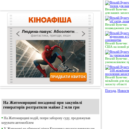
Віталій Бунечко:
для наших захисн
Віталій Бунечко:
пошкоджених уна
Віталій Бунечко:
США на новий рі
Віталій Бунечко:
унеможливлює пр
Віталій Бунечко
мільйонів для п
захисту області
Погода
,
Новост
•
Ексклюзив
На Житомирщині посадовці при закупівлі
генераторів розтратили майже 2 млн грн
•
На Житомирщині водій, попри заборону суду, продовжував
керувати автомобілем
•
У Житомирі на убережжі річки Крошенка екологи виявили ще