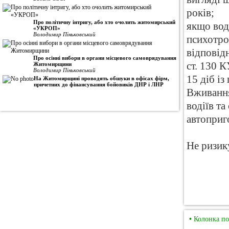
років;
Про політичну інтригу, або хто очолить житомирський
якщо вод
«УКРОП»
Володимир Піньковський
психотро
відповід
Про осінні вибори в органи місцевого самоврядування
ст. 130 
Житомирщини
Володимир Піньковський
15 діб із
На Житомирщині проводять обшуки в офісах фірм,
причетних до фінансування бойовиків ДНР і ЛНР
Вживання
водіїв т
автоприг
Не ризик
•
Колонка по