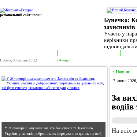
регіональний сайт новин
Бунечко: К
захисників 
Участь у нар
керівники пра
відповідальни
В епіцентрі
Громадська трибуна
Колонка політика
Екслюзив
Відео
Фотонов
Субота, 08 серпня
10:22
•
Анонси
•
В епіцентрі
•
Новини
2 июня 2026,
За вих
водіїв
У Житомирі вшанували пам’ять Захисників та Захисниць
На всіх в
України, учасників добровольчих формувань та цивільних осіб,