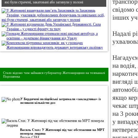
транспор
які були страчені, закатовані або загинули у полоні
свідомо с
інших уч
Надалі р
ухвалюва
Нагадуєм
Дивись головне!
на водія,
наркотич
Стало відомо чим займався губернатор Житомирщини на телеканалі
Порошенка
вигляді 
автомобіл
•
Авторська колонка
якщо кер
У Бердичеві поліцейські затримали «закладчика» із
великою кількістю доз
чекає шт
на 3 роки
у випадк
нетверезо
Василь Стах: У Житомирі під час обстеження на МРТ
померла людина
вигляді 
Василь СТАХ