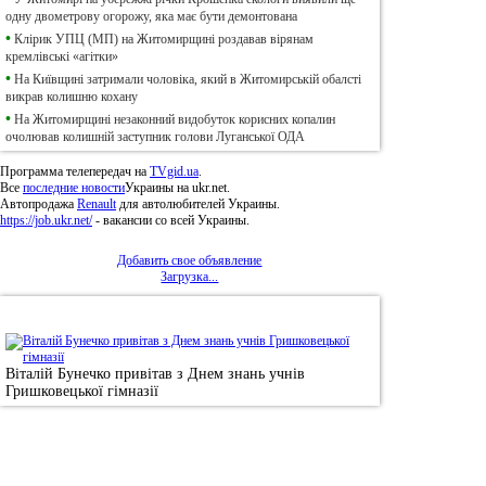
одну двометрову огорожу, яка має бути демонтована
•
Клірик УПЦ (МП) на Житомирщині роздавав вірянам
кремлівські «агітки»
•
На Київщині затримали чоловіка, який в Житомирській обалсті
викрав колишню кохану
•
На Житомирщині незаконний видобуток корисних копалин
очолював колишній заступник голови Луганської ОДА
Программа телепередач на
TVgid.ua
.
Все
последние новости
Украины на ukr.net.
Автопродажа
Renault
для автолюбителей Украины.
https://job.ukr.net/
- вакансии со всей Украины.
Добавить свое объявление
Загрузка...
•
Фотоновини
Віталій Бунечко привітав з Днем знань учнів
Гришковецької гімназії
© 2011, Регіональний сайт новин «
Житомир Ек
якому використанні матеріалів посилання (для і