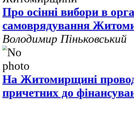
Про осінні вибори в орг
самоврядування Житом
Володимир Піньковський
На Житомирщині проводя
причетних до фінансува