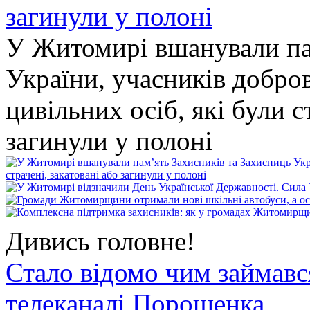
У Житомирі вшанували па
України, учасників добро
цивільних осіб, які були с
загинули у полоні
Дивись головне!
Стало відомо чим займав
телеканалі Порошенка