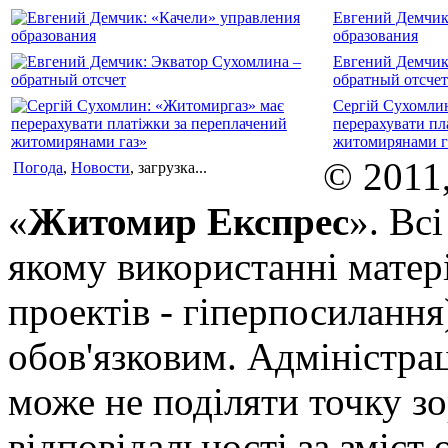
Евгений Демчик
образования
Евгений Демчик
обратный отсчет
Сергій Сухомли
перерахувати пл
житомирянами г
© 2011
Погода
,
Новости
, загрузка...
«
Житомир Експрес
». Вс
якому використанні матері
проектів - гіперпосилання
обов'язковим. Адміністрац
може не поділяти точку зор
відповідальності за зміст 