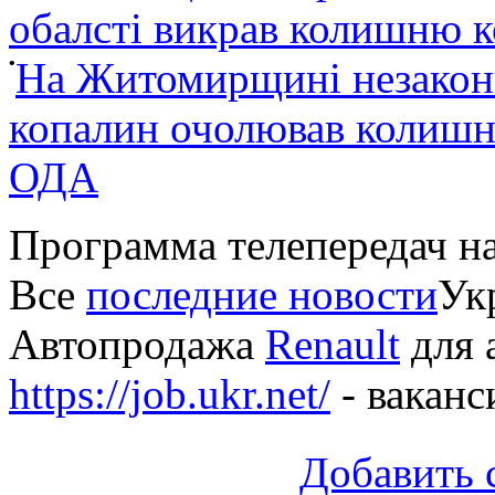
обалсті викрав колишню 
•
На Житомирщині незакон
копалин очолював колишні
ОДА
Программа телепередач н
Все
последние новости
Укр
Автопродажа
Renault
для 
https://job.ukr.net/
- ваканс
Добавить 