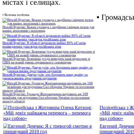
містах і селищах.
•
Колонка політика
•
Громадськ
Віталій Бунечко: Кожна громада є надійним і міцним тилом для
наших захисників і захисниць
Віталій Бунечко: В області відновили майже 80% об’єктів,
пошкоджених унаслідок російських атак
Віталій Бунечко: Безпекова угода виводить наші відносини зі
США на новий рівень справжнього союзництва
Віталій Бунечко: Дякую усім, хто боронить нашу країну та
унеможливлює просування окупантів
Віталій Бунечко: Громади Житомирщини виділяють ще 108
мільйонів для підтримки Сил оборони України та посилення
захисту області
Поліцейська з 
«Мій девіз: най
над собою»
Евгений Демчик:
пришедший 2019