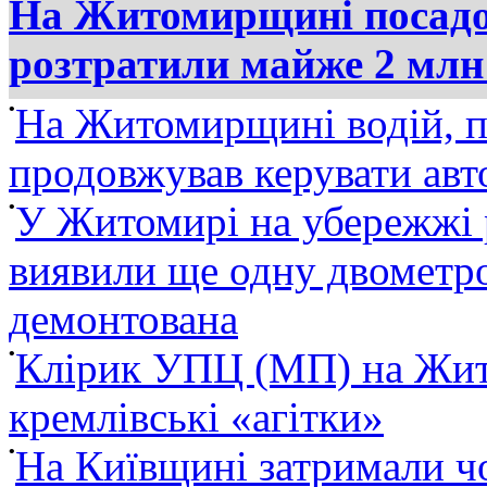
На Житомирщині посадов
розтратили майже 2 млн
•
На Житомирщині водій, п
продовжував керувати ав
•
У Житомирі на убережжі 
виявили ще одну двометро
демонтована
•
Клірик УПЦ (МП) на Жит
кремлівські «агітки»
•
На Київщині затримали ч