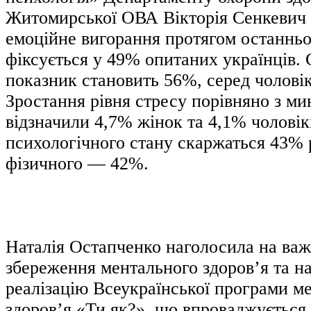
Житомирської ОВА Вікторія Сенкевич 
емоційне вигорання протягом останньо
фіксується у 49% опитаних українців. 
показник становить 56%, серед чолові
Зростання рівня стресу порівняно з м
відзначили 4,7% жінок та 4,1% чоловік
психологічного стану скаржаться 43% 
фізичного — 42%.
Наталія Остапченко наголосила на важ
збереження ментального здоров’я та н
реалізацію Всеукраїнської програми м
здоров’я «Ти як?», що впроваджується 