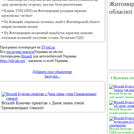
Житомирс
одну двометрову огорожу, яка має бути демонтована
•
обласної
Клірик УПЦ (МП) на Житомирщині роздавав вірянам
кремлівські «агітки»
•
На Київщині затримали чоловіка, який в Житомирській обалсті
викрав колишню кохану
•
На Житомирщині незаконний видобуток корисних копалин
очолював колишній заступник голови Луганської ОДА
Программа телепередач на
TVgid.ua
.
Все
последние новости
Украины на ukr.net.
Автопродажа
Renault
для автолюбителей Украины.
https://job.ukr.net/
- вакансии со всей Украины.
Добавить свое объявление
Загрузка...
•
Колонка по
•
Фотоновини
Віталій Бунечко:
для наших захисн
Віталій Бунечко привітав з Днем знань учнів
Гришковецької гімназії
Віталій Бунечко:
пошкоджених уна
Віталій Бунечко:
США на новий рі