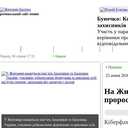
регіональний сайт новин
Бунечко: К
захисників 
Участь у нар
керівники пра
відповідальни
В епіцентрі
Громадська трибуна
Колонка політика
Екслюзив
Відео
Фотонов
Червер, 06 серпня
17:32
•
Анонси
•
В епіцентрі
•
Новини
25 июня 2026
На Жи
пророс
У Житомирі вшанували пам’ять Захисників та Захисниць
Кіберфах
України, учасників добровольчих формувань та цивільних осіб,