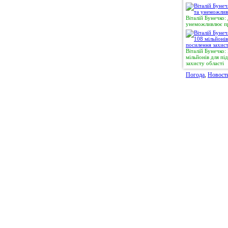
Віталій Бунечко:
унеможливлює пр
Віталій Бунечко
мільйонів для п
захисту області
Погода
,
Новост
© 2011, Регіональний сайт новин «
Житомир Ек
якому використанні матеріалів посилання (для і
expreszt.com.ua
є обов'язковим. Адміністрація 
поділяти точку зору авторів і не несе відпо
матеріалів.