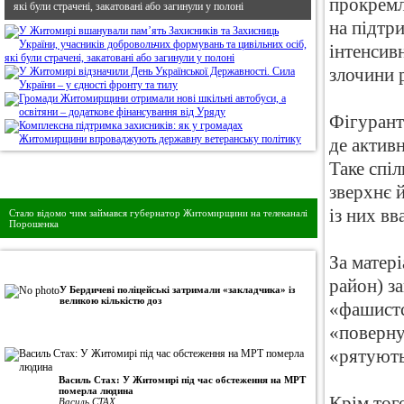
прокремл
які були страчені, закатовані або загинули у полоні
на підтр
інтенсив
злочини 
Фігурант
де актив
Таке спі
Дивись головне!
зверхнє й
із них в
Стало відомо чим займався губернатор Житомирщини на телеканалі
Порошенка
За матер
•
Авторська колонка
район) з
У Бердичеві поліцейські затримали «закладчика» із
великою кількістю доз
«фашистс
«поверну
«рятують
Василь Стах: У Житомирі під час обстеження на МРТ
померла людина
Крім тог
Василь СТАХ