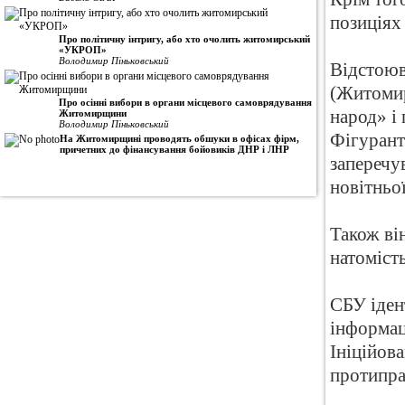
позиціях
Про політичну інтригу, або хто очолить житомирський
«УКРОП»
Володимир Піньковський
Відстоюв
(Житомир
Про осінні вибори в органи місцевого самоврядування
народ» і
Житомирщини
Володимир Піньковський
Фігурант
На Житомирщині проводять обшуки в офісах фірм,
причетних до фінансування бойовиків ДНР і ЛНР
заперечу
новітньої
Також ві
натоміст
СБУ іден
інформац
Ініційов
протипра