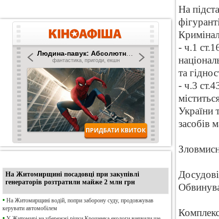
На підст
фігурант
Кримінал
- ч.1 ст
націонал
та гіднос
- ч.3 ст.
міститьс
України т
засобів м
Зловмисн
•
Ексклюзив
Досудові
На Житомирщині посадовці при закупівлі
генераторів розтратили майже 2 млн грн
Обвинува
•
На Житомирщині водій, попри заборону суду, продовжував
керувати автомобілем
Комплекс
•
У Житомирі на убережжі річки Крошенка екологи виявили ще