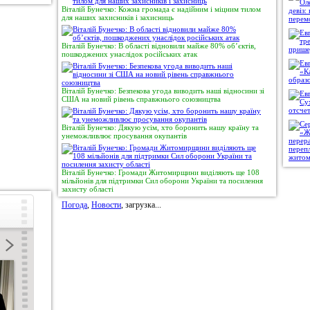
Віталій Бунечко: Кожна громада є надійним і міцним тилом
для наших захисників і захисниць
Віталій Бунечко: В області відновили майже 80% об’єктів,
пошкоджених унаслідок російських атак
Віталій Бунечко: Безпекова угода виводить наші відносини зі
США на новий рівень справжнього союзництва
Віталій Бунечко: Дякую усім, хто боронить нашу країну та
унеможливлює просування окупантів
Віталій Бунечко: Громади Житомирщини виділяють ще 108
мільйонів для підтримки Сил оборони України та посилення
захисту області
Погода
,
Новости
, загрузка...