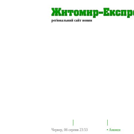
регіональний сайт новин
В епіцентрі
Громадська трибуна
Колонка політик
Червер, 06 серпня
23:53
•
Анонси