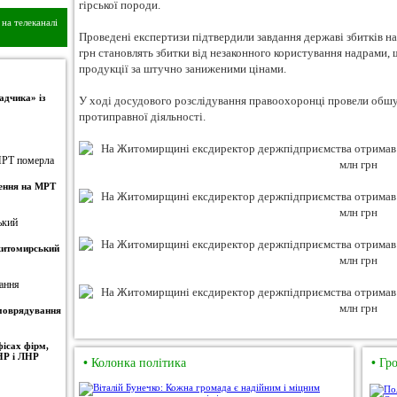
гірської породи.
на телеканалі
Проведені експертизи підтвердили завдання державі збитків на 
грн становлять збитки від незаконного користування надрами, щ
продукції за штучно заниженими цінами.
адчика» із
У ході досудового розслідування правоохоронці провели обшу
протиправної діяльності.
ження на МРТ
 житомирський
амоврядування
ісах фірм,
НР і ЛНР
•
Колонка політика
•
Гро