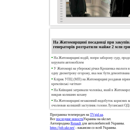
•
Ексклюзив
На Житомирщині посадовці при закупів
генераторів розтратили майже 2 млн грн
•
На Житомирщині водій, попри заборону суду, прод
керувати автомобілем
•
У Житомирі на убережжі річки Крошенка екологи 
одну двометрову огорожу, яка має бути демонтована
•
Клірик УПЦ (МП) на Житомирщині роздавав віря
кремлівські «агітки»
•
На Київщині затримали чоловіка, який в Житомирсь
викрав колишню кохану
•
На Житомирщині незаконний видобуток корисних к
очолював колишній заступник голови Луганської ОД
Программа телепередач на
TVgid.ua
.
Все
последние новости
Украины на ukr.net.
Автопродажа
Renault
для автолюбителей Украины.
https://job.ukr.net/
- вакансии со всей Украины.