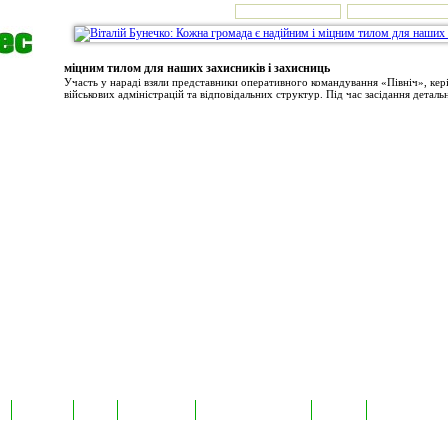
міцним тилом для наших захисників і захисниць
Участь у нараді взяли представники оперативного командування «Північ», ке
військових адміністрацій та відповідальних структур. Під час засідання детальн
а
Екслюзив
Відео
Фотоновини
Авторські публікації
TabloID
Каталог підпр