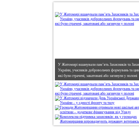
•
В епіцентрі
У Житомирі вшанували пам’ять Захисників та Захи
України, учасників добровольчих формувань та циві
які були страчені, закатовані або загинули у полоні
Дивись головне!