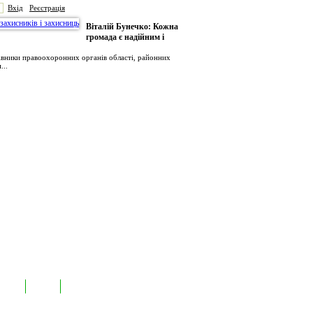
Вхід
Реєстрація
Віталій Бунечко: Кожна
громада є надійним і
рівники правоохоронних органів області, районних
...
иємств
Лідери
Контакти