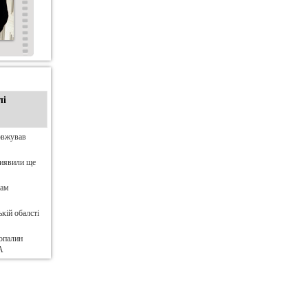
лі
овжував
виявили ще
нам
кій обалсті
опалин
А