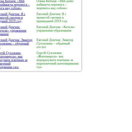
Олена Китиця: «Мій девіз:
найважча перемога –
перемога над собою»
Евгений Демчик: Я с
тревогой смотрю в
пришедший 2019 год
Евгений Демчик: «Качели»
управления образования
Евгений Демчик: Экватор
Сухомлина – обратный
отсчет
Сергій Сухомлин:
«Житомиргаз» має
перерахувати платіжки за
переплачений житомирянами
газ»