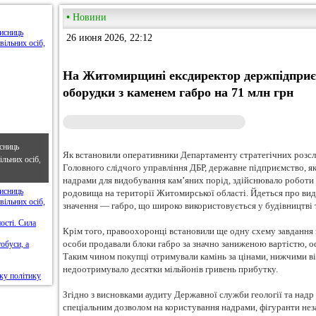
•
Новини
26 июня 2026, 22:12
На Житомирщині ексдиректор держпідприєм
оборудки з каменем габро на 71 млн грн
сниць
Як встановили оперативники Департаменту стратегічних розслі
льних осіб,
Головного слідчого управління ДБР, державне підприємство, як
надрами для видобування камʼяних порід, здійснювало роботи 
родовища на території Житомирської області. Йдеться про ви
значення — габро, що широко використовується у будівництві 
Крім того, правоохоронці встановили ще одну схему завдання
особи продавали блоки габро за значно заниженою вартістю, 
Таким чином покупці отримували камінь за цінами, нижчими в
недоотримувало десятки мільйонів гривень прибутку.
Згідно з висновками аудиту Державної служби геології та надр 
спеціальним дозволом на користування надрами, фігуранти нез