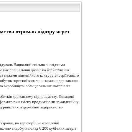
ства отримав підозру через
дувань Нацполіції спільно зі слідчими
е має спеціальний дозвіл на користування
за межами ліцензійного контуру Бистріївського
добуток корисної копалини загальнодержавного
та виробництві облицювальних матеріалів.
 збитків державному підприємству. Посадові
оформлюючи якісну продукцію як некондиційну.
ід ринкових, а державне підприємство
України, на території, не охопленій
аконно видобули понад 6 200 кубічних метрів