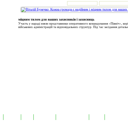
міцним тилом для наших захисників і захисниць
Участь у нараді взяли представники оперативного командування «Північ», ке
військових адміністрацій та відповідальних структур. Під час засідання детальн
а
Екслюзив
Відео
Фотоновини
Авторські публікації
TabloID
Каталог підпр