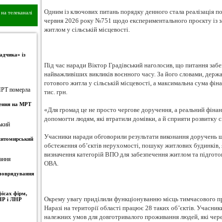
Одним із ключових питань порядку денного стала реалізація по
на телеканалі
червня 2026 року №751 щодо експериментального проєкту із 
житлом у сільській місцевості.
адчика» із
Під час наради Віктор Градівський наголосив, що питання за
найважливіших викликів воєнного часу. За його словами, держ
готового житла у сільській місцевості, а максимальна сума фі
тис. грн.
ження на МРТ
«Для громад це не просто чергове доручення, а реальний фіна
допомогти людям, які втратили домівки, а й сприяти розвитку с
Учасники наради обговорили результати виконання доручень щ
 житомирський
обстеження об’єктів нерухомості, пошуку житлових будинків, 
визначення категорій ВПО для забезпечення житлом та підгото
ОВА.
амоврядування
ісах фірм,
Окрему увагу приділили функціонуванню місць тимчасового п
НР і ЛНР
Наразі на території області працює 28 таких об’єктів. Учасни
належних умов для довготривалого проживання людей, які чере