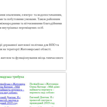
ння опаленням, електро- та водопостачанням,
ями та побутовими умовами. Також районним
з міжнародними та вітчизняними благодійними
ки внутрішньо переміщених осіб.
ії державної житлової політики для ВПО та
 на території Житомирської області.
мадська трибуна
Поліцейська з Житомира
Олена Китиця: «Мій девіз:
найважча перемога –
перемога над собою»
Евгений Демчик: Я с
тревогой смотрю в
пришедший 2019 год