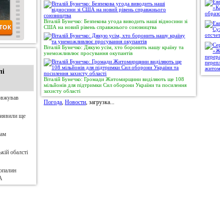
Віталій Бунечко: Безпекова угода виводить наші відносини зі
США на новий рівень справжнього союзництва
Віталій Бунечко: Дякую усім, хто боронить нашу країну та
унеможливлює просування окупантів
лі
Віталій Бунечко: Громади Житомирщини виділяють ще 108
мільйонів для підтримки Сил оборони України та посилення
захисту області
овжував
Погода
,
Новости
, загрузка...
виявили ще
нам
кій обалсті
опалин
А