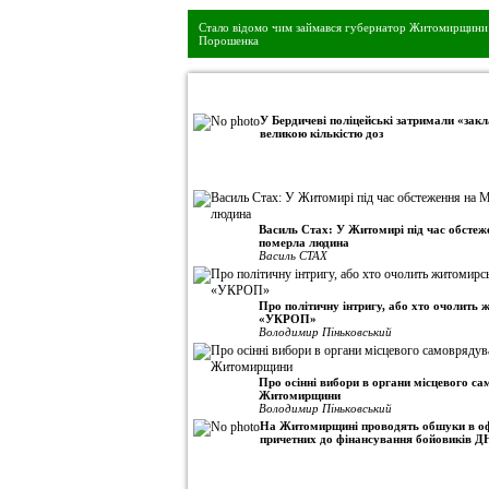
Стало відомо чим займався губернатор Житомирщини 
Порошенка
•
Авторська колонка
У Бердичеві поліцейські затримали «закл
великою кількістю доз
Василь Стах: У Житомирі під час обсте
померла людина
Василь СТАХ
Про політичну інтригу, або хто очолить
«УКРОП»
Володимир Піньковський
Про осінні вибори в органи місцевого с
Житомирщини
Володимир Піньковський
На Житомирщині проводять обшуки в оф
причетних до фінансування бойовиків Д