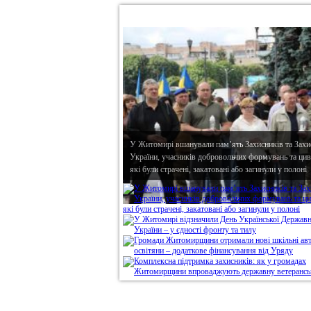
•
В епіцентрі
У Житомирі вшанували пам’ять Захисників та Захи
України, учасників добровольчих формувань та циві
які були страчені, закатовані або загинули у полоні
Дивись головне!