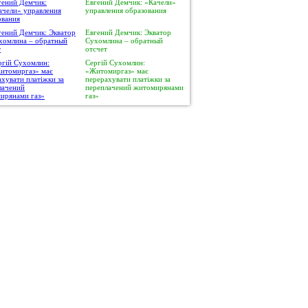
Евгений Демчик: «Качели»
управления образования
Евгений Демчик: Экватор
Сухомлина – обратный
отсчет
Сергій Сухомлин:
«Житомиргаз» має
перерахувати платіжки за
переплачений житомирянами
газ»