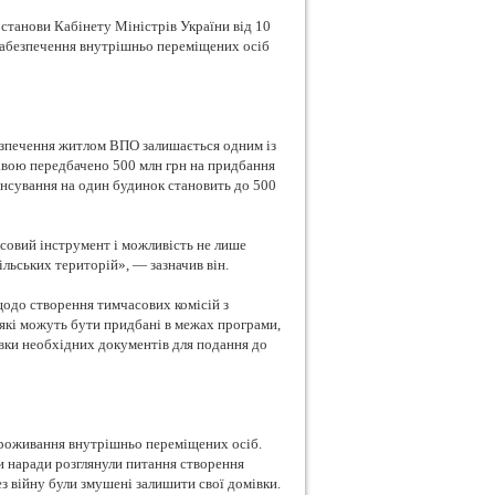
станови Кабінету Міністрів України від 10
забезпечення внутрішньо переміщених осіб
безпечення житлом ВПО залишається одним із
авою передбачено 500 млн грн на придбання
нансування на один будинок становить до 500
нсовий інструмент і можливість не лише
ільських територій», — зазначив він.
одо створення тимчасових комісій з
які можуть бути придбані в межах програми,
вки необхідних документів для подання до
роживання внутрішньо переміщених осіб.
ки наради розглянули питання створення
з війну були змушені залишити свої домівки.