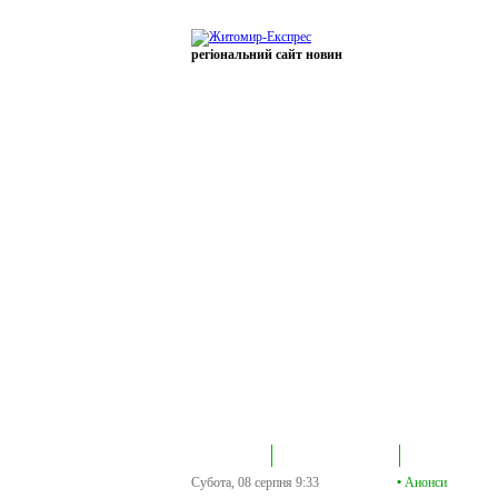
регіональний сайт новин
В епіцентрі
Громадська трибуна
Колонка політик
Субота, 08 серпня
9:33
•
Анонси