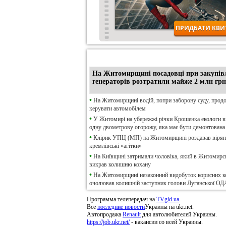
•
Ексклюзив
На Житомирщині посадовці при закупів
генераторів розтратили майже 2 млн грн
•
На Житомирщині водій, попри заборону суду, прод
керувати автомобілем
•
У Житомирі на убережжі річки Крошенка екологи 
одну двометрову огорожу, яка має бути демонтована
•
Клірик УПЦ (МП) на Житомирщині роздавав віря
кремлівські «агітки»
•
На Київщині затримали чоловіка, який в Житомирсь
викрав колишню кохану
•
На Житомирщині незаконний видобуток корисних к
очолював колишній заступник голови Луганської ОД
Программа телепередач на
TVgid.ua
.
Все
последние новости
Украины на ukr.net.
Автопродажа
Renault
для автолюбителей Украины.
https://job.ukr.net/
- вакансии со всей Украины.