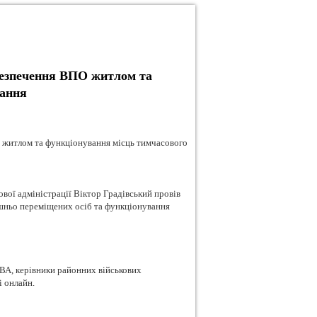
безпечення ВПО житлом та
вання
вої адміністрації Віктор Градівський провів
ішньо переміщених осіб та функціонування
ОВА, керівники районних військових
і онлайн.