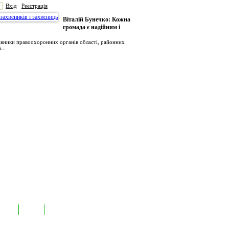
Вхід
Реєстрація
Віталій Бунечко: Кожна
громада є надійним і
рівники правоохоронних органів області, районних
...
иємств
Лідери
Контакти