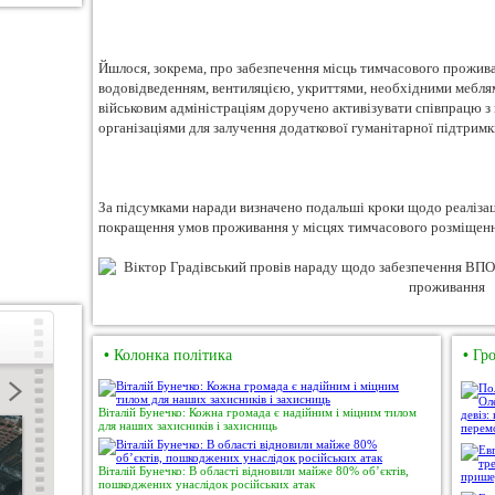
Йшлося, зокрема, про забезпечення місць тимчасового прожива
водовідведенням, вентиляцією, укриттями, необхідними мебл
військовим адміністраціям доручено активізувати співпрацю 
організаціями для залучення додаткової гуманітарної підтрим
За підсумками наради визначено подальші кроки щодо реалізац
покращення умов проживання у місцях тимчасового розміщення
•
Колонка політика
•
Гро
Віталій Бунечко: Кожна громада є надійним і міцним тилом
для наших захисників і захисниць
Віталій Бунечко: В області відновили майже 80% об’єктів,
пошкоджених унаслідок російських атак