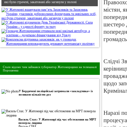
Правоохо
які були страчені, закатовані або загинули у полоні
містян, 
попередн
шестеро д
попередн
громадськ
Дивись головне!
Слідчі З
Стало відомо чим займався губернатор Житомирщини на телеканалі
керівниц
Порошенка
провадже
щодо зап
•
Авторська колонка
Кримінал
У Бердичеві поліцейські затримали «закладчика» із
великою кількістю доз
Наразі п
процесуа
Василь Стах: У Житомирі під час обстеження на МРТ
померла людина
Василь СТАХ