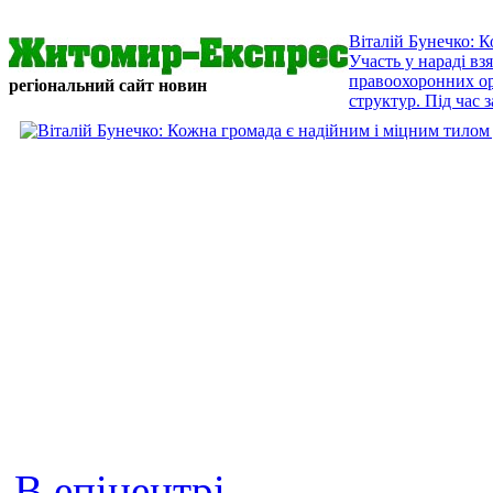
Віталій Бунечко: 
Участь у нараді в
правоохоронних орг
регіональний сайт новин
структур. Під час з
В епіцентрі