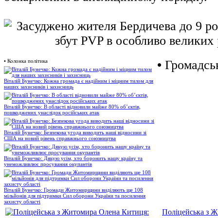
•
Колонка політика
•
Громадськ
Віталій Бунечко: Кожна громада є надійним і міцним тилом для
наших захисників і захисниць
Віталій Бунечко: В області відновили майже 80% об’єктів,
пошкоджених унаслідок російських атак
Віталій Бунечко: Безпекова угода виводить наші відносини зі
США на новий рівень справжнього союзництва
Віталій Бунечко: Дякую усім, хто боронить нашу країну та
унеможливлює просування окупантів
Віталій Бунечко: Громади Житомирщини виділяють ще 108
мільйонів для підтримки Сил оборони України та посилення
захисту області
Поліцейська з 