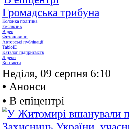
Громадська трибуна
Колонка політика
Екслюзив
Відео
Фотоновини
Авторські публікації
TabloID
Каталог підприємств
Лідери
Контакти
Неділя, 09 серпня
6:10
•
Анонси
•
В епіцентрі