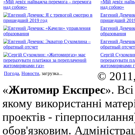
«Мій девіз: най
над собою»
Евгений Демчик:
пришедший 2019
Евгений Демчик
образования
Евгений Демчик
обратный отсчет
Сергій Сухомли
перерахувати пл
житомирянами г
© 2011
Погода
,
Новости
, загрузка...
«
Житомир Експрес
». Вс
якому використанні матері
проектів - гіперпосилання
обов'язковим. Адміністрац