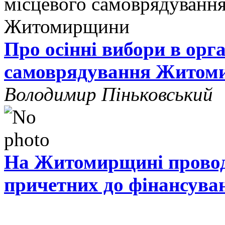
Про осінні вибори в орг
самоврядування Житом
Володимир Піньковський
На Житомирщині проводя
причетних до фінансува