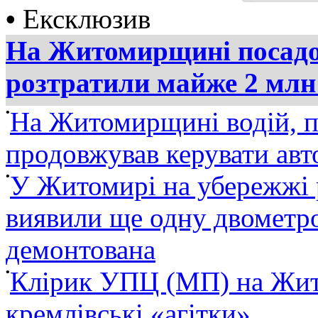
•
Ексклюзив
На Житомирщині посадов
розтратили майже 2 млн
•
На Житомирщині водій, п
продовжував керувати ав
•
У Житомирі на убережжі 
виявили ще одну двометро
демонтована
•
Клірик УПЦ (МП) на Жит
кремлівські «агітки»