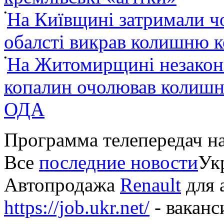
•
На Київщині затримали ч
обалсті викрав колишню 
•
На Житомирщині незакон
копалин очолював колишні
ОДА
Программа телепередач н
Все
последние новости
Укр
Автопродажа
Renault
для 
https://job.ukr.net/
- ваканс