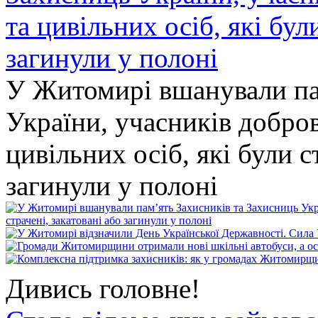
У Житомирі вшанували па
України, учасників добро
цивільних осіб, які були с
загинули у полоні
Дивись головне!