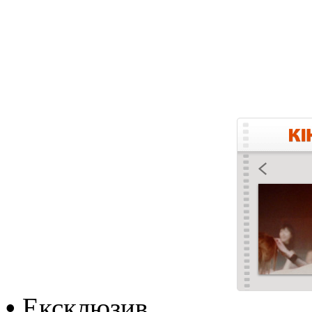
•
Ексклюзив