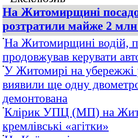
На Житомирщині посадов
розтратили майже 2 млн
•
На Житомирщині водій, п
продовжував керувати ав
•
У Житомирі на убережжі 
виявили ще одну двометро
демонтована
•
Клірик УПЦ (МП) на Жит
кремлівські «агітки»
•