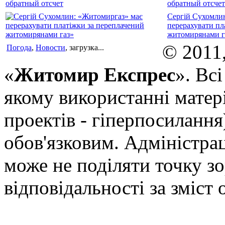
обратный отсчет
Сергій Сухомли
перерахувати пл
житомирянами г
© 2011
Погода
,
Новости
, загрузка...
«
Житомир Експрес
». Вс
якому використанні матері
проектів - гіперпосилання
обов'язковим. Адміністрац
може не поділяти точку зор
відповідальності за зміст 