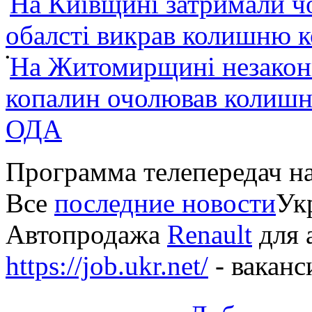
На Київщині затримали ч
обалсті викрав колишню 
•
На Житомирщині незакон
копалин очолював колишні
ОДА
Программа телепередач н
Все
последние новости
Укр
Автопродажа
Renault
для 
https://job.ukr.net/
- ваканс