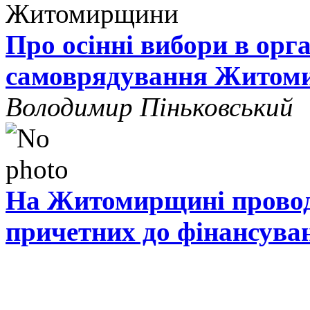
Про осінні вибори в орг
самоврядування Житом
Володимир Піньковський
На Житомирщині проводя
причетних до фінансува