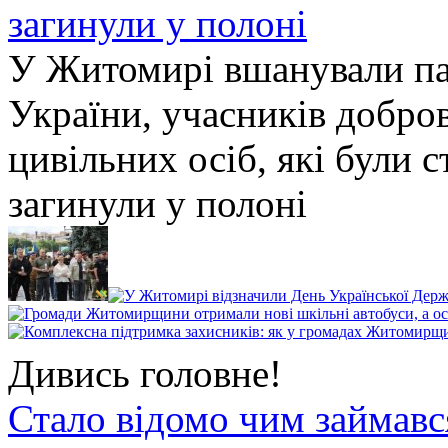
У Житомирі вшанували па
України, учасників добро
цивільних осіб, які були с
загинули у полоні
Дивись головне!
Стало відомо чим займав