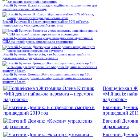
Віталій Бунечко: Кожна громада є надійним і міцним тилом для
наших захисників і захисниць
Віталій Бунечко: В області відновили майже 80% об’єктів,
пошкоджених унаслідок російських атак
Віталій Бунечко: Безпекова угода виводить наші відносини зі
США на новий рівень справжнього союзництва
Віталій Бунечко: Дякую усім, хто боронить нашу країну та
унеможливлює просування окупантів
Віталій Бунечко: Громади Житомирщини виділяють ще 108
мільйонів для підтримки Сил оборони України та посилення
захисту області
Поліцейська з 
«Мій девіз: най
над собою»
Евгений Демчик:
пришедший 2019
Евгений Демчик
образования
Евгений Демчик