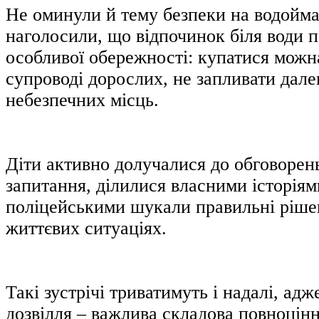
Не оминули й тему безпеки на водойма
наголосили, що відпочинок біля води 
особливої обережності: купатися можн
супроводі дорослих, не запливати дале
небезпечних місць.
Діти активно долучалися до обговорен
запитання, ділилися власними історіями
поліцейськими шукали правильні ріше
життєвих ситуаціях.
Такі зустрічі триватимуть і надалі, адж
дозвілля – важлива складова повноцінн