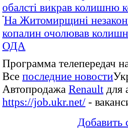
обалсті викрав колишню 
•
На Житомирщині незакон
копалин очолював колишні
ОДА
Программа телепередач н
Все
последние новости
Укр
Автопродажа
Renault
для 
https://job.ukr.net/
- ваканс
Добавить 