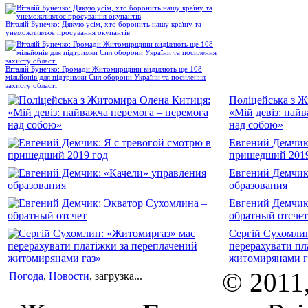
Віталій Бунечко: Дякую усім, хто боронить нашу країну та
унеможливлює просування окупантів
Віталій Бунечко: Громади Житомирщини виділяють ще 108
мільйонів для підтримки Сил оборони України та посилення
захисту області
Поліцейська з 
«Мій девіз: най
над собою»
Евгений Демчик:
пришедший 2019
Евгений Демчик
образования
Евгений Демчик
обратный отсчет
Сергій Сухомли
перерахувати пл
житомирянами г
© 2011
Погода
,
Новости
, загрузка...