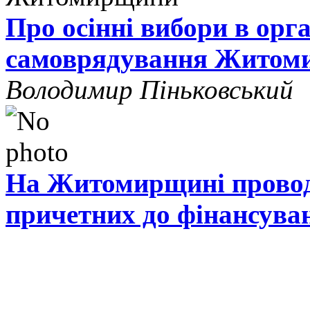
Про осінні вибори в орг
самоврядування Житом
Володимир Піньковський
На Житомирщині проводя
причетних до фінансува