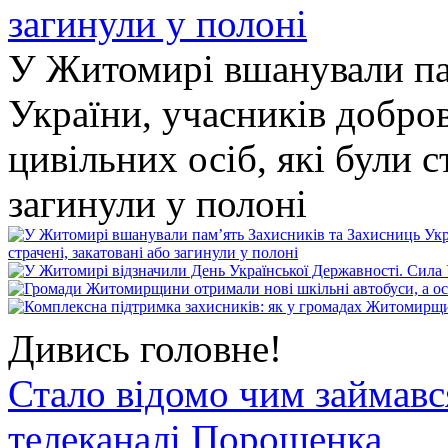
У Житомирі вшанували па
України, учасників добро
цивільних осіб, які були с
загинули у полоні
Дивись головне!
Стало відомо чим займав
телеканалі Порошенка