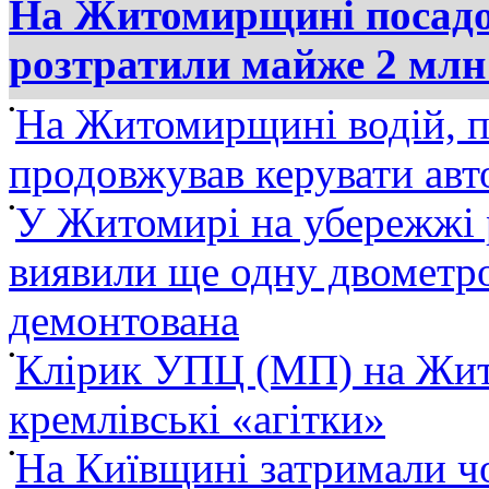
На Житомирщині посадов
розтратили майже 2 млн
•
На Житомирщині водій, п
продовжував керувати ав
•
У Житомирі на убережжі 
виявили ще одну двометро
демонтована
•
Клірик УПЦ (МП) на Жит
кремлівські «агітки»
•
На Київщині затримали ч