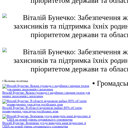
•
Колонка політика
•
Громадськ
Віталій Бунечко: Кожна громада є надійним і міцним тилом для
наших захисників і захисниць
Віталій Бунечко: В області відновили майже 80% об’єктів,
пошкоджених унаслідок російських атак
Віталій Бунечко: Безпекова угода виводить наші відносини зі
США на новий рівень справжнього союзництва