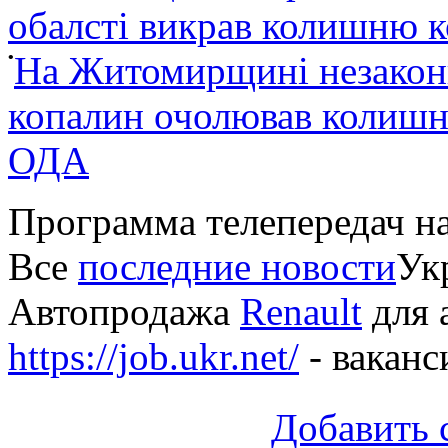
обалсті викрав колишню 
•
На Житомирщині незакон
копалин очолював колишні
ОДА
Программа телепередач н
Все
последние новости
Укр
Автопродажа
Renault
для 
https://job.ukr.net/
- ваканс
Добавить 