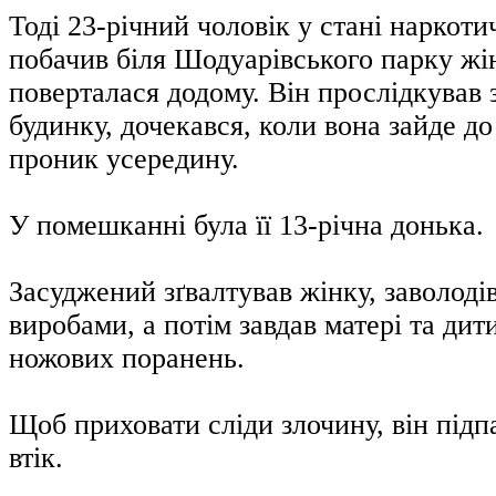
Тоді 23-річний чоловік у стані наркоти
побачив біля Шодуарівського парку жін
поверталася додому. Він прослідкував 
будинку, дочекався, коли вона зайде до
проник усередину.
У помешканні була її 13-річна донька.
Засуджений зґвалтував жінку, заволоді
виробами, а потім завдав матері та ди
ножових поранень.
Щоб приховати сліди злочину, він підп
втік.