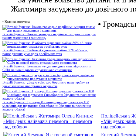
•
Колонка політика
•
Громадськ
Віталій Бунечко: Кожна громада є надійним і міцним тилом для
наших захисників і захисниць
Віталій Бунечко: В області відновили майже 80% об’єктів,
пошкоджених унаслідок російських атак
Віталій Бунечко: Безпекова угода виводить наші відносини зі
США на новий рівень справжнього союзництва
Віталій Бунечко: Дякую усім, хто боронить нашу країну та
унеможливлює просування окупантів
Віталій Бунечко: Громади Житомирщини виділяють ще 108
мільйонів для підтримки Сил оборони України та посилення
захисту області
Поліцейська з 
«Мій девіз: най
над собою»
Евгений Демчик: