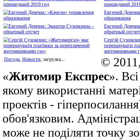
пришедший 2019
Евгений Демчик
образования
Евгений Демчик
обратный отсчет
Сергій Сухомли
перерахувати пл
житомирянами г
© 2011
Погода
,
Новости
, загрузка...
«
Житомир Експрес
». Вс
якому використанні матері
проектів - гіперпосилання
обов'язковим. Адміністрац
може не поділяти точку зор