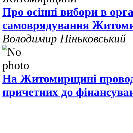
Про осінні вибори в орг
самоврядування Житом
Володимир Піньковський
На Житомирщині проводя
причетних до фінансува