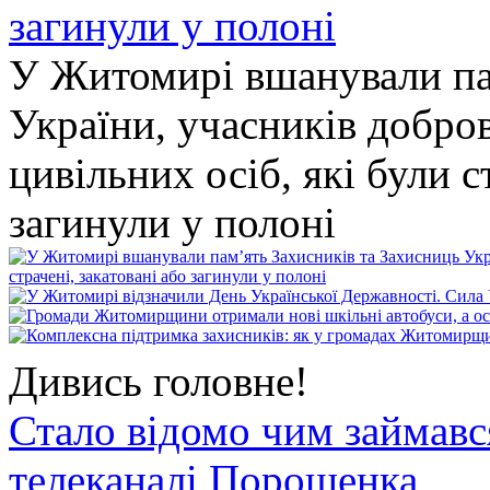
У Житомирі вшанували па
України, учасників добро
цивільних осіб, які були с
загинули у полоні
Дивись головне!
Стало відомо чим займав
телеканалі Порошенка