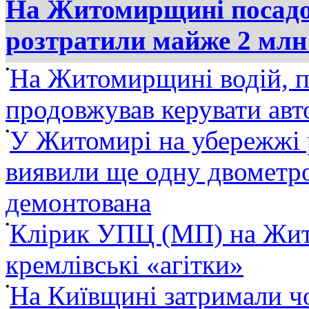
На Житомирщині посадов
розтратили майже 2 млн
•
На Житомирщині водій, п
продовжував керувати ав
•
У Житомирі на убережжі 
виявили ще одну двометро
демонтована
•
Клірик УПЦ (МП) на Жит
кремлівські «агітки»
•
На Київщині затримали ч