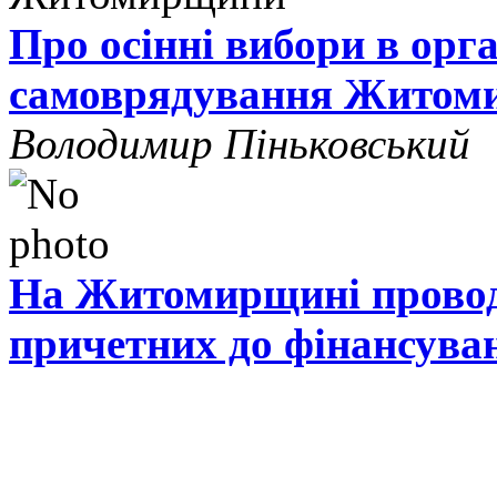
Про осінні вибори в орг
самоврядування Житом
Володимир Піньковський
На Житомирщині проводя
причетних до фінансува