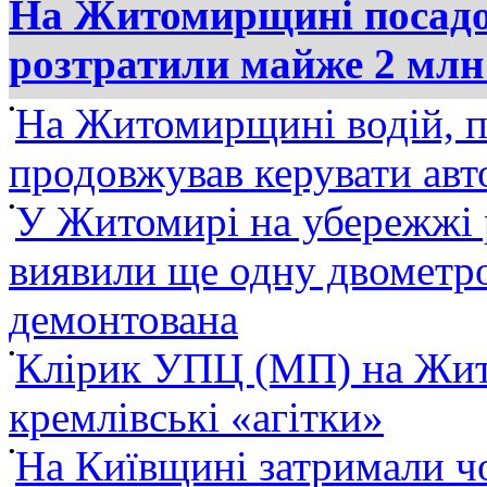
На Житомирщині посадов
розтратили майже 2 млн
•
На Житомирщині водій, п
продовжував керувати ав
•
У Житомирі на убережжі 
виявили ще одну двометро
демонтована
•
Клірик УПЦ (МП) на Жит
кремлівські «агітки»
•
На Київщині затримали ч