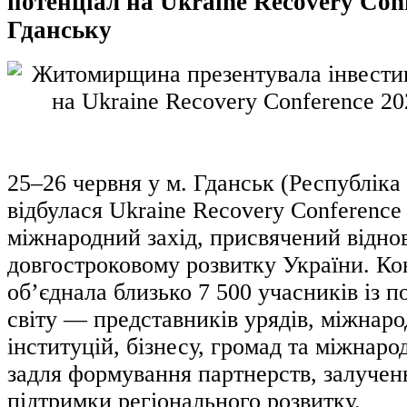
потенціал на Ukraine Recovery Conf
Гданську
25–26 червня у м. Гданськ (Республік
відбулася Ukraine Recovery Conferenc
міжнародний захід, присвячений відно
довгостроковому розвитку України. Ко
об’єднала близько 7 500 учасників із п
світу — представників урядів, міжнар
інституцій, бізнесу, громад та міжнаро
задля формування партнерств, залученн
підтримки регіонального розвитку.