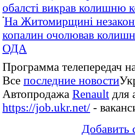
обалсті викрав колишню 
•
На Житомирщині незакон
копалин очолював колишні
ОДА
Программа телепередач н
Все
последние новости
Укр
Автопродажа
Renault
для 
https://job.ukr.net/
- ваканс
Добавить 