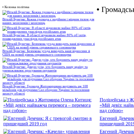
•
Колонка політика
•
Громадськ
Віталій Бунечко: Кожна громада є надійним і міцним тилом для
наших захисників і захисниць
Віталій Бунечко: В області відновили майже 80% об’єктів,
пошкоджених унаслідок російських атак
Віталій Бунечко: Безпекова угода виводить наші відносини зі
США на новий рівень справжнього союзництва
Віталій Бунечко: Дякую усім, хто боронить нашу країну та
унеможливлює просування окупантів
Віталій Бунечко: Громади Житомирщини виділяють ще 108
мільйонів для підтримки Сил оборони України та посилення
захисту області
Поліцейська з 
«Мій девіз: най
над собою»
Евгений Демчик:
пришедший 2019
Евгений Демчик