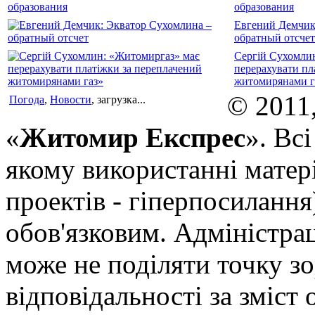
образования
Евгений Демчик
обратный отсчет
Сергій Сухомли
перерахувати пл
житомирянами г
© 2011
Погода
,
Новости
, загрузка...
«
Житомир Експрес
». Вс
якому використанні матері
проектів - гіперпосилання
обов'язковим. Адміністрац
може не поділяти точку зор
відповідальності за зміст 