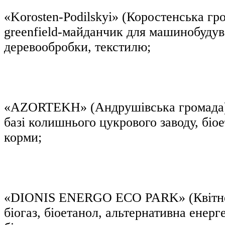
«Korosten-Podilskyi» (Коростенська г
greenfield-майданчик для машинобудув
деревообробки, текстилю;
«AZORTEKH» (Андрушівська громада)
базі колишнього цукрового заводу, біо
корми;
«DIONIS ENERGO ECO PARK» (Квітне
біогаз, біоетанол, альтернативна енерг