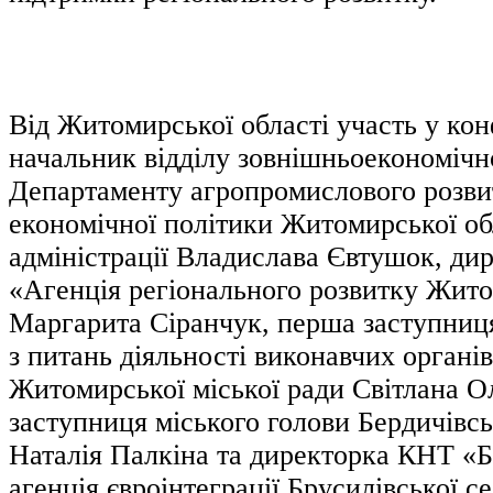
Від Житомирської області участь у кон
начальник відділу зовнішньоекономічно
Департаменту агропромислового розви
економічної політики Житомирської об
адміністрації Владислава Євтушок, ди
«Агенція регіонального розвитку Жито
Маргарита Сіранчук, перша заступниця
з питань діяльності виконавчих органі
Житомирської міської ради Світлана О
заступниця міського голови Бердичівсь
Наталія Палкіна та директорка КНТ «Б
агенція євроінтеграції Брусилівської 