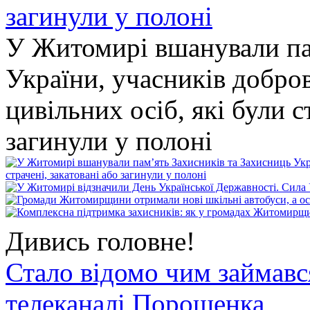
У Житомирі вшанували па
України, учасників добро
цивільних осіб, які були с
загинули у полоні
Дивись головне!
Стало відомо чим займав
телеканалі Порошенка