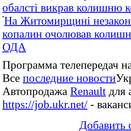
обалсті викрав колишню 
•
На Житомирщині незакон
копалин очолював колишні
ОДА
Программа телепередач н
Все
последние новости
Укр
Автопродажа
Renault
для 
https://job.ukr.net/
- ваканс
Добавить 