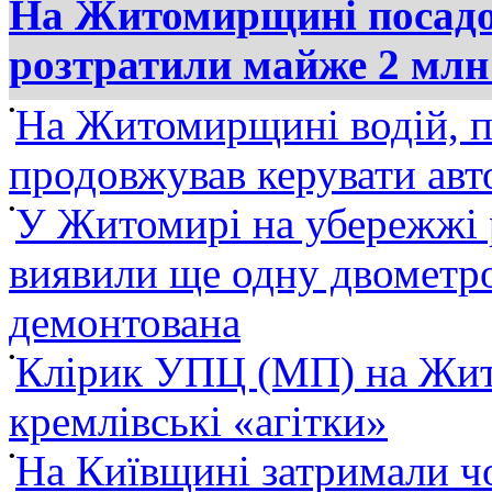
На Житомирщині посадов
розтратили майже 2 млн
•
На Житомирщині водій, п
продовжував керувати ав
•
У Житомирі на убережжі 
виявили ще одну двометро
демонтована
•
Клірик УПЦ (МП) на Жит
кремлівські «агітки»
•
На Київщині затримали ч