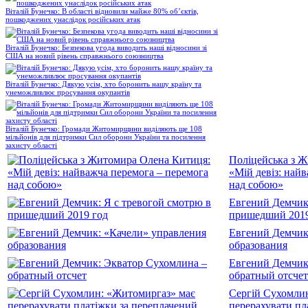
Віталій Бунечко: В області відновили майже 80% об’єктів,
пошкоджених унаслідок російських атак
Віталій Бунечко: Безпекова угода виводить наші відносини зі
США на новий рівень справжнього союзництва
Віталій Бунечко: Дякую усім, хто боронить нашу країну та
унеможливлює просування окупантів
Віталій Бунечко: Громади Житомирщини виділяють ще 108
мільйонів для підтримки Сил оборони України та посилення
захисту області
Поліцейська з 
«Мій девіз: най
над собою»
Евгений Демчик:
пришедший 2019
Евгений Демчик
образования
Евгений Демчик
обратный отсчет
Сергій Сухомли
перерахувати пл