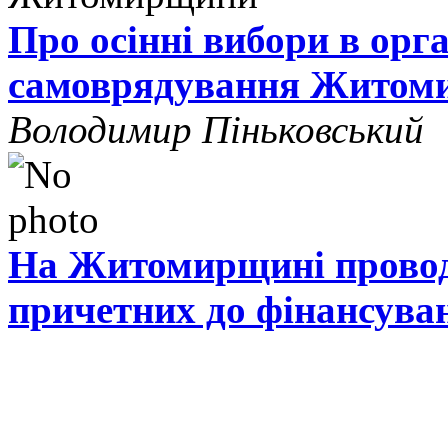
Про осінні вибори в орг
самоврядування Житом
Володимир Піньковський
На Житомирщині проводя
причетних до фінансува