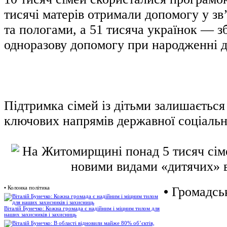
тисячі матерів отримали допомогу у зв’
та пологами, а 51 тисяча українок — з
одноразову допомогу при народженні 
Підтримка сімей із дітьми залишається
ключових напрямів державної соціальн
•
Колонка політика
•
Громадськ
Віталій Бунечко: Кожна громада є надійним і міцним тилом для
наших захисників і захисниць