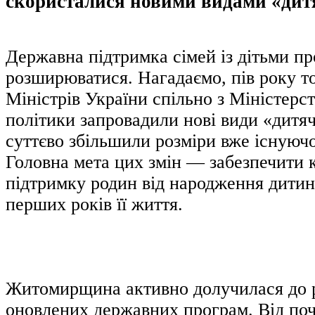
скористалися новими видами «дит
Державна підтримка сімей із дітьми п
розширюватися. Нагадаємо, пів року т
Міністрів України спільно з Міністерс
політики запровадили нові види «дитяч
суттєво збільшили розміри вже існуюч
Головна мета цих змін — забезпечити 
підтримку родин від народження дити
перших років її життя.
Житомирщина активно долучилася до р
оновлених державних програм. Від поч