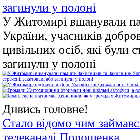
У Житомирі вшанували па
України, учасників добро
цивільних осіб, які були с
загинули у полоні
Дивись головне!
Стало відомо чим займав
телеканалі Порошенка