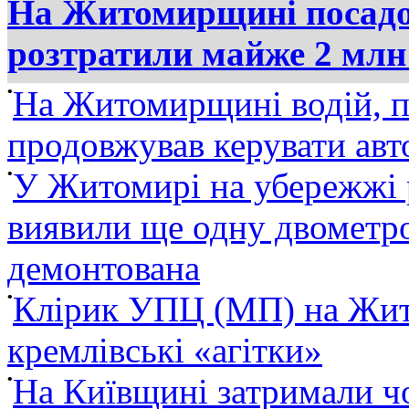
На Житомирщині посадов
розтратили майже 2 млн
•
На Житомирщині водій, п
продовжував керувати ав
•
У Житомирі на убережжі 
виявили ще одну двометро
демонтована
•
Клірик УПЦ (МП) на Жит
кремлівські «агітки»
•
На Київщині затримали ч