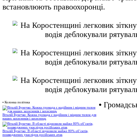
встановлюють правоохоронці.
•
Колонка політика
•
Громадськ
Віталій Бунечко: Кожна громада є надійним і міцним тилом для
наших захисників і захисниць
Віталій Бунечко: В області відновили майже 80% об’єктів,
пошкоджених унаслідок російських атак