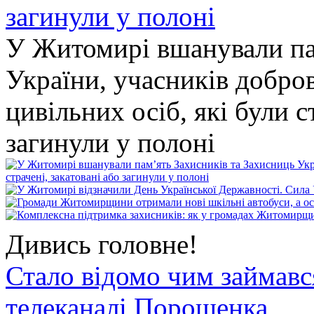
У Житомирі вшанували па
України, учасників добро
цивільних осіб, які були с
загинули у полоні
Дивись головне!
Стало відомо чим займав
телеканалі Порошенка