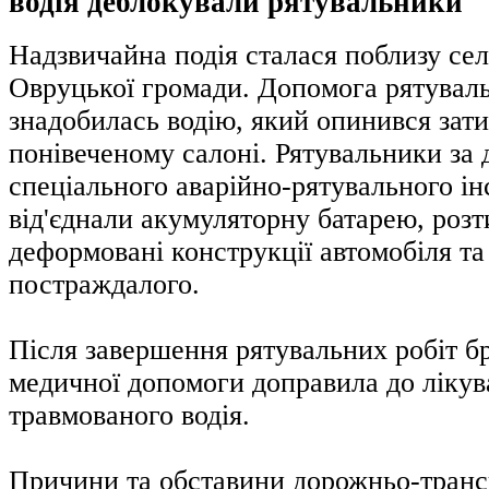
водія деблокували рятувальники
Надзвичайна подія сталася поблизу се
Овруцької громади. Допомога рятувал
знадобилась водію, який опинився зат
понівеченому салоні. Рятувальники за
спеціального аварійно-рятувального і
від'єднали акумуляторну батарею, роз
деформовані конструкції автомобіля т
постраждалого.
Після завершення рятувальних робіт б
медичної допомоги доправила до лікув
травмованого водія.
Причини та обставини дорожньо-транс