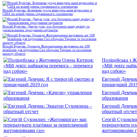
Віталій Бунечко: Безпекова угода виводить наші відносини зі
США на новий рівень справжнього союзництва
Віталій Бунечко: Дякую усім, хто боронить нашу країну та
унеможливлює просування окупантів
Віталій Бунечко: Громади Житомирщини виділяють ще 108
мільйонів для підтримки Сил оборони України та посилення
захисту області
Поліцейська з 
«Мій девіз: най
над собою»
Евгений Демчик:
пришедший 2019
Евгений Демчик
образования
Евгений Демчик
обратный отсчет
Сергій Сухомли
перерахувати пл
житомирянами г