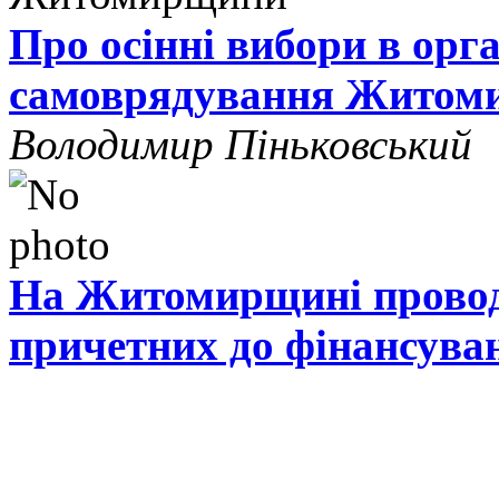
Про осінні вибори в орг
самоврядування Житом
Володимир Піньковський
На Житомирщині проводя
причетних до фінансува