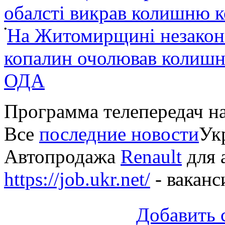
обалсті викрав колишню 
•
На Житомирщині незакон
копалин очолював колишні
ОДА
Программа телепередач н
Все
последние новости
Укр
Автопродажа
Renault
для 
https://job.ukr.net/
- ваканс
Добавить 