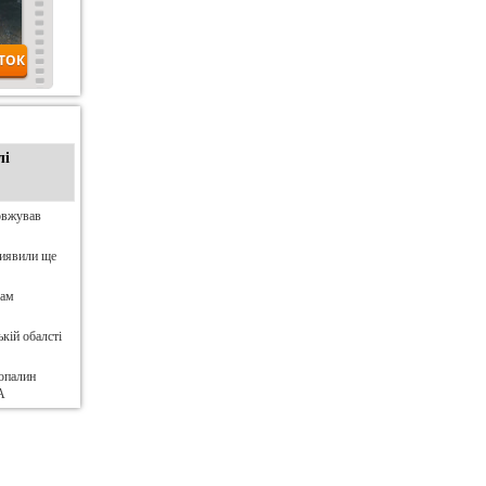
лі
овжував
виявили ще
нам
кій обалсті
опалин
А