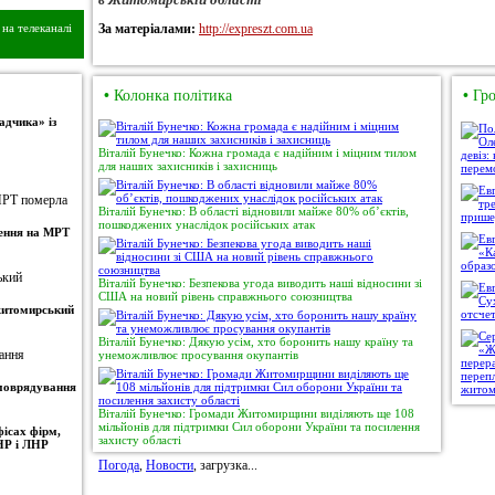
на телеканалі
За матеріалами:
http://expreszt.com.ua
•
Колонка політика
•
Гро
адчика» із
Віталій Бунечко: Кожна громада є надійним і міцним тилом
для наших захисників і захисниць
Віталій Бунечко: В області відновили майже 80% об’єктів,
пошкоджених унаслідок російських атак
ження на МРТ
Віталій Бунечко: Безпекова угода виводить наші відносини зі
США на новий рівень справжнього союзництва
 житомирський
Віталій Бунечко: Дякую усім, хто боронить нашу країну та
унеможливлює просування окупантів
амоврядування
Віталій Бунечко: Громади Житомирщини виділяють ще 108
мільйонів для підтримки Сил оборони України та посилення
ісах фірм,
захисту області
НР і ЛНР
Погода
,
Новости
, загрузка...