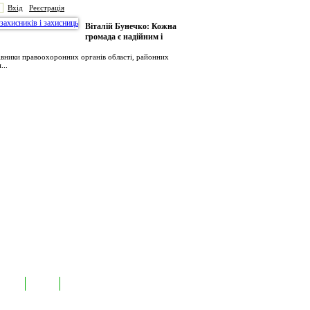
Вхід
Реєстрація
Віталій Бунечко: Кожна
громада є надійним і
рівники правоохоронних органів області, районних
...
иємств
Лідери
Контакти