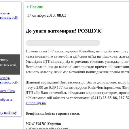
•
Новини
17 октября 2013, 08:03
До уваги житомирян! РОЗШУК!
13 жовтня на 177 км автодороги Київ-Чоп, неподалік повороту 
невстановленого автомобіля здійснив наїзд на пішохода, жител
сниць
Унаслідок ДТП пішохід від отриманих тілесних ушкоджень заги
льних осіб,
Встановлено, що до вказаної автопригоди причетний ванта
темного кольору, який має механічні пошкодження правої част
Шановні громадяни! Звертаємось до Вас за допомогою: якщо 
часу з 3.00 до 6.30 177 км автодороги Київ-Чоп (проміжок Жи
ДТП або Ваш автомобіль обладнано відеореєстратором, прос
в Житомирській області за телефонами:
(0412) 25-85-86, 067-5
zitodai@i.ua
Конфіденційність гарантується.
УДАІ УМВС України
в Житомирській області