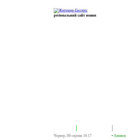
регіональний сайт новин
В епіцентрі
Громадська трибуна
Колонка політик
Червер, 06 серпня
16:17
•
Анонси