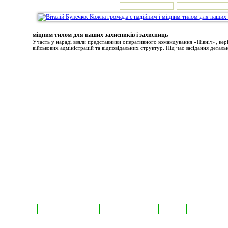
міцним тилом для наших захисників і захисниць
Участь у нараді взяли представники оперативного командування «Північ», ке
військових адміністрацій та відповідальних структур. Під час засідання детальн
а
Екслюзив
Відео
Фотоновини
Авторські публікації
TabloID
Каталог підпр