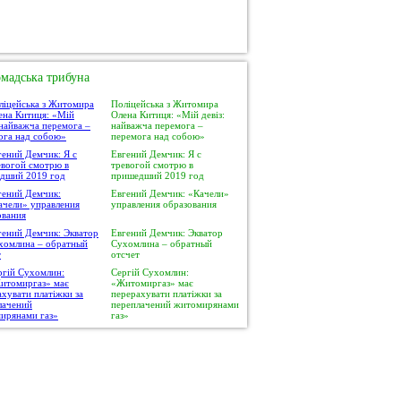
мадська трибуна
Поліцейська з Житомира
Олена Китиця: «Мій девіз:
найважча перемога –
перемога над собою»
Евгений Демчик: Я с
тревогой смотрю в
пришедший 2019 год
Евгений Демчик: «Качели»
управления образования
Евгений Демчик: Экватор
Сухомлина – обратный
отсчет
Сергій Сухомлин:
«Житомиргаз» має
перерахувати платіжки за
переплачений житомирянами
газ»