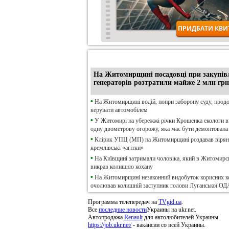
•
Ексклюзив
На Житомирщині посадовці при закупів
генераторів розтратили майже 2 млн грн
•
На Житомирщині водій, попри заборону суду, прод
керувати автомобілем
•
У Житомирі на убережжі річки Крошенка екологи 
одну двометрову огорожу, яка має бути демонтована
•
Клірик УПЦ (МП) на Житомирщині роздавав віря
кремлівські «агітки»
•
На Київщині затримали чоловіка, який в Житомирсь
викрав колишню кохану
•
На Житомирщині незаконний видобуток корисних к
очолював колишній заступник голови Луганської ОД
Программа телепередач на
TVgid.ua
.
Все
последние новости
Украины на ukr.net.
Автопродажа
Renault
для автолюбителей Украины.
https://job.ukr.net/
- вакансии со всей Украины.