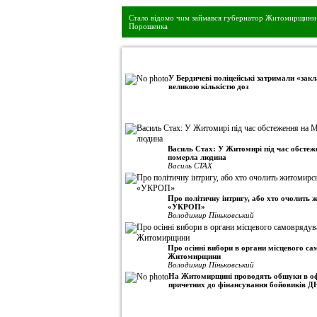
Стало відомо чим займався губернатор Житомирщини 
Порошенка
•
Авторська колонка
У Бердичеві поліцейські затримали «закл
великою кількістю доз
Василь Стах: У Житомирі під час обсте
померла людина
Василь СТАХ
Про політичну інтригу, або хто очолить
«УКРОП»
Володимир Піньковський
Про осінні вибори в органи місцевого с
Житомирщини
Володимир Піньковський
На Житомирщині проводять обшуки в оф
причетних до фінансування бойовиків Д