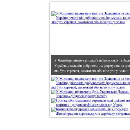
•
В епіцентрі
У Житомирі вшанували пам’ять Захисників та Захи
України, учасників добровольчих формувань та циві
які були страчені, закатовані або загинули у полоні
Дивись головне!