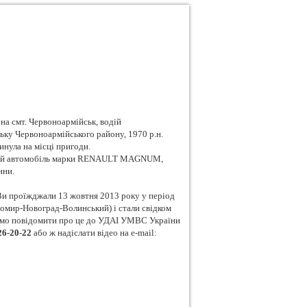
на смт. Червоноармійськ, водій
ьку Червоноармійського району, 1970 р.н.
нула на місці пригоди.
жний автомобіль марки RENAULT MAGNUM,
ини.
Ви проїжджали 13 жовтня 2013 року у період
томир-Новоград-Волинський) і стали свідком
имо повідомити про це до УДАІ УМВС України
26-20-22
або ж надіслати відео на e-mail: