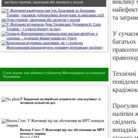
виклику м
які були страчені, закатовані або загинули у полоні
найефект
та затри
У сучасн
багатьох
правоохо
правопор
Дивись головне!
Технічні 
Стало відомо чим займався губернатор Житомирщини на телеканалі
Порошенка
повідомл
крадіжок
•
Авторська колонка
У Бердичеві поліцейські затримали «закладчика» із
великою кількістю доз
Прогулюю
наліпки 
свідчить 
випадків
Василь Стах: У Житомирі під час обстеження на МРТ
померла людина
чужого м
Василь СТАХ