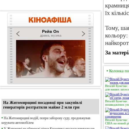
крамниця
їх кількі
Тому, ша
кольору:
найкорот
За матер
•
Колонка по
Віталій Бунечко:
для наших захисн
•
Ексклюзив
Віталій Бунечко:
На Житомирщині посадовці при закупівлі
пошкоджених уна
генераторів розтратили майже 2 млн грн
•
На Житомирщині водій, попри заборону суду, продовжував
Віталій Бунечко:
керувати автомобілем
США на новий рі
•
У Житомирі на убережжі річки Крошенка екологи виявили ще