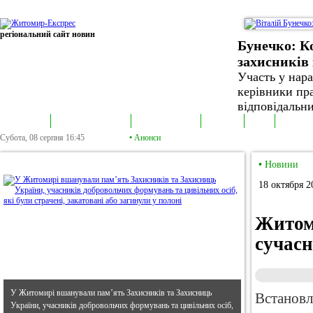
регіональний сайт новин
Бунечко: К
захисників 
Участь у нар
керівники пра
відповідальни
В епіцентрі
Громадська трибуна
Колонка політика
Екслюзив
Відео
Фотонов
Субота, 08 серпня
16:45
•
Анонси
•
В епіцентрі
•
Новини
18 октября 2
Житом
сучасн
У Житомирі вшанували пам’ять Захисників та Захисниць
Встановл
України, учасників добровольчих формувань та цивільних осіб,