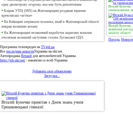
одну двометрову огорожу, яка має бути демонтована
Віталій Бунечко:
унеможливлює пр
•
Клірик УПЦ (МП) на Житомирщині роздавав вірянам
кремлівські «агітки»
•
На Київщині затримали чоловіка, який в Житомирській обалсті
Віталій Бунечко
викрав колишню кохану
мільйонів для п
•
На Житомирщині незаконний видобуток корисних копалин
захисту області
очолював колишній заступник голови Луганської ОДА
Погода
,
Новост
Программа телепередач на
TVgid.ua
.
Все
последние новости
Украины на ukr.net.
Автопродажа
Renault
для автолюбителей Украины.
https://job.ukr.net/
- вакансии со всей Украины.
Добавить свое объявление
Загрузка...
•
Фотоновини
Віталій Бунечко привітав з Днем знань учнів
Гришковецької гімназії
© 2011, Регіональний сайт новин «
Житомир Ек
якому використанні матеріалів посилання (для і