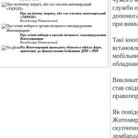
служби о
Про політичну інтригу, або хто очолить житомирський
допомога
«УКРОП»
Володимир Піньковський
при вияв
Про осінні вибори в органи місцевого самоврядування
Такі кно
Житомирщини
Володимир Піньковський
встановл
На Житомирщині проводять обшуки в офісах фірм,
причетних до фінансування бойовиків ДНР і ЛНР
мобільни
обладнан
Викликат
став сві
правопо
Як пові
Житомирс
скупченн
ломбарда