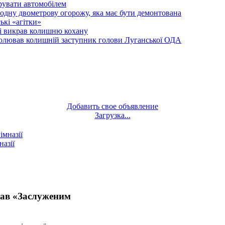
рувати автомобілем
одну двометрову огорожу, яка має бути демонтована
кі «агітки»
ті викрав колишню кохану
олював колишній заступник голови Луганської ОДА
Добавить свое объявление
Загрузка...
назії
тав «Заслуженим