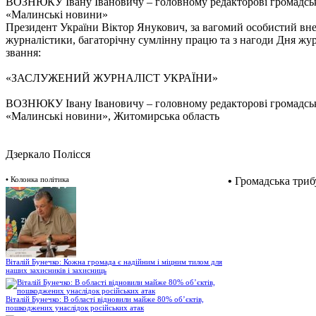
ВОЗНЮКУ Івану Івановичу – головному редакторові громадськ
«Малинські новини»
Президент України Віктор Янукович, за вагомий особистий вне
журналістики, багаторічну сумлінну працю та з нагоди Дня жур
звання:
«ЗАСЛУЖЕНИЙ ЖУРНАЛІСТ УКРАЇНИ»
ВОЗНЮКУ Івану Івановичу – головному редакторові громадськ
«Малинські новини», Житомирська область
Дзеркало Полісся
•
Колонка політика
•
Громадська триб
Віталій Бунечко: Кожна громада є надійним і міцним тилом для
наших захисників і захисниць
Віталій Бунечко: В області відновили майже 80% об’єктів,
пошкоджених унаслідок російських атак