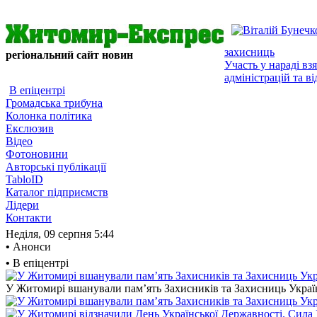
захисниць
регіональний сайт новин
Участь у нараді в
адміністрацій та ві
В епіцентрі
Громадська трибуна
Колонка політика
Екслюзив
Відео
Фотоновини
Авторські публікації
TabloID
Каталог підприємств
Лідери
Контакти
Неділя, 09 серпня
5:44
•
Анонси
•
В епіцентрі
У Житомирі вшанували пам’ять Захисників та Захисниць України,