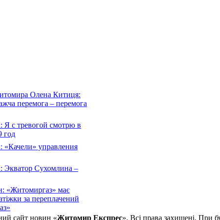
Житомира Олена Китиця:
важча перемога – перемога
 Я с тревогой смотрю в
 год
: «Качели» управления
: Экватор Сухомлина –
н: «Житомиргаз» має
атіжки за переплачений
аз»
ний сайт новин «
Житомир Експрес
». Всі права захищені. При б