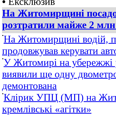
•
Ексклюзив
На Житомирщині посадов
розтратили майже 2 млн
•
На Житомирщині водій, п
продовжував керувати ав
•
У Житомирі на убережжі 
виявили ще одну двометро
демонтована
•
Клірик УПЦ (МП) на Жит
кремлівські «агітки»