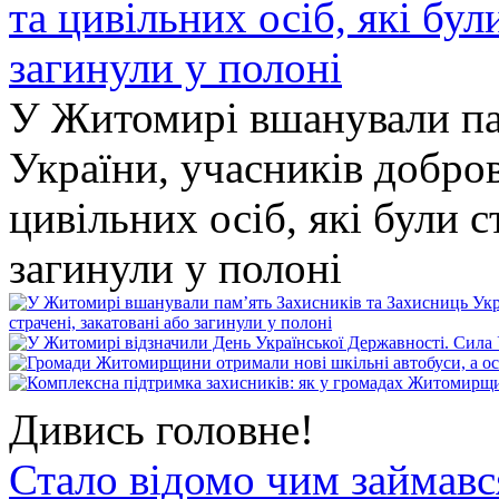
У Житомирі вшанували па
України, учасників добро
цивільних осіб, які були с
загинули у полоні
Дивись головне!
Стало відомо чим займав