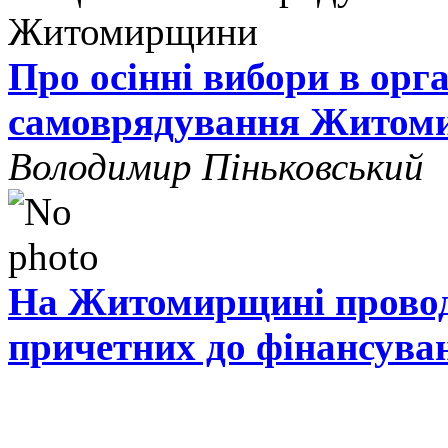
Про осінні вибори в орг
самоврядування Житом
Володимир Піньковський
На Житомирщині проводя
причетних до фінансува