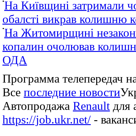
•
На Київщині затримали ч
обалсті викрав колишню 
•
На Житомирщині незакон
копалин очолював колишні
ОДА
Программа телепередач н
Все
последние новости
Укр
Автопродажа
Renault
для 
https://job.ukr.net/
- ваканс