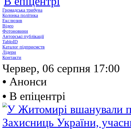
В епіцентрі
Громадська трибуна
Колонка політика
Екслюзив
Відео
Фотоновини
Авторські публікації
TabloID
Каталог підприємств
Лідери
Контакти
Червер, 06 серпня
17:00
•
Анонси
•
В епіцентрі