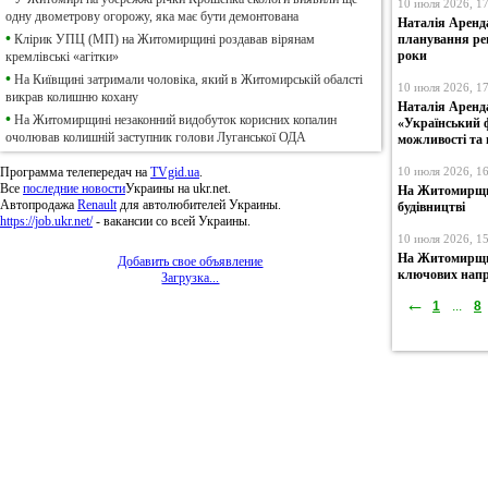
10 июля 2026, 1
одну двометрову огорожу, яка має бути демонтована
Наталія Аренда
•
Клірик УПЦ (МП) на Житомирщині роздавав вірянам
планування рег
роки
кремлівські «агітки»
•
На Київщині затримали чоловіка, який в Житомирській обалсті
10 июля 2026, 1
викрав колишню кохану
Наталія Аренд
•
На Житомирщині незаконний видобуток корисних копалин
«Український 
очолював колишній заступник голови Луганської ОДА
можливості та
Программа телепередач на
TVgid.ua
.
10 июля 2026, 1
Все
последние новости
Украины на ukr.net.
На Житомирщин
Автопродажа
Renault
для автолюбителей Украины.
будівництві
https://job.ukr.net/
- вакансии со всей Украины.
10 июля 2026, 1
На Житомирщин
Добавить свое объявление
ключових напр
Загрузка...
←
1
...
8