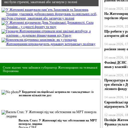
райони області
які були страчені, закатовані або загинули у полоні
14 июля 2026, 2
На Житомирщин
торгівлю збро
14 июля 2026, 2
Що робити у ра
алгоритм дій ві
14 июля 2026, 1
росіяни знову
Дивись головне!
14 июля 2026, 1
Фахівці ДСНС 
впав у власній
Стало відомо чим займався губернатор Житомирщини на телеканалі
Порошенка
14 июля 2026, 1
Прокуратура ві
•
Авторська колонка
грн збитків з 
лісового фонду
У Бердичеві поліцейські затримали «закладчика» із
великою кількістю доз
14 июля 2026, 1
Європейські п
підтримують 5
12 июля 2026, 1
Поліція Житом
Василь Стах: У Житомирі під час обстеження на МРТ
померла людина
Франка уклали
Василь СТАХ