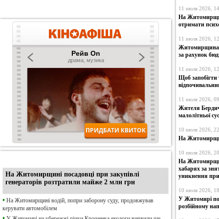
11 июля 2026, 1
На Житомирщин
отримати псих
11 июля 2026, 1
Житомирщина с
за рахунок бю
11 июля 2026, 1
Щоб запобігти 
відпочивальни
11 июля 2026, 0
Жителя Бердич
малолітньої су
10 июля 2026, 2
На Житомирщин
10 июля 2026, 2
•
Ексклюзив
На Житомирщин
хабарях за зня
На Житомирщині посадовці при закупівлі
уникнення при
генераторів розтратили майже 2 млн грн
10 июля 2026, 1
У Житомирі по
•
На Житомирщині водій, попри заборону суду, продовжував
розбійному нап
керувати автомобілем
•
У Житомирі на убережжі річки Крошенка екологи виявили ще