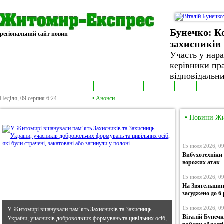
Бунечко: К
регіональний сайт новин
захисників 
Участь у нар
керівники пра
відповідальни
В епіцентрі
Громадська трибуна
Колонка політика
Екслюзив
Відео
Фотонов
Неділя, 09 серпня
6:24
•
Анонси
•
В епіцентрі
•
Новини Ж
15 июля 2026, 0
Вибухотехніки
ворожих атак
15 июля 2026, 0
На Звягельщині
засуджено до 6
15 июля 2026, 0
У Житомирі вшанували пам’ять Захисників та Захисниць
Віталій Бунечк
України, учасників добровольчих формувань та цивільних осіб,