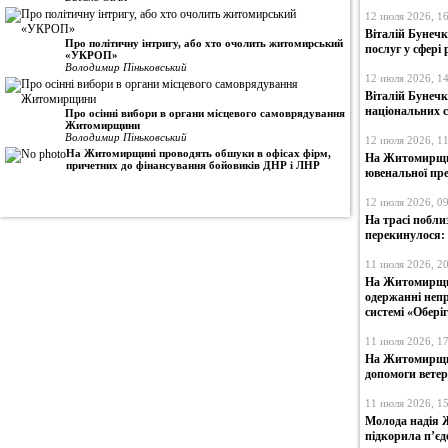
12 июля 2026, 1
Віталій Бунеч
Про політичну інтригу, або хто очолить житомирський
послуг у сфері 
«УКРОП»
Володимир Піньковський
12 июля 2026, 1
Віталій Бунечк
національних 
Про осінні вибори в органи місцевого самоврядування
Житомирщини
Володимир Піньковський
12 июля 2026, 1
На Житомирщині проводять обшуки в офісах фірм,
На Житомирщин
причетних до фінансування бойовиків ДНР і ЛНР
ювенальної пре
12 июля 2026, 0
На трасі побли
перекинулося:
11 июля 2026, 2
На Житомирщин
одержанні непр
системі «Обері
11 июля 2026, 1
На Житомирщин
допомоги вете
11 июля 2026, 1
Молода надія
підкорила п’єд