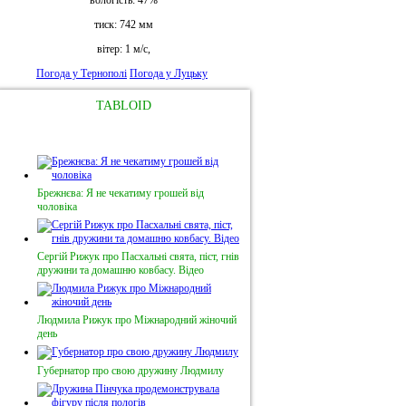
вологість:
47%
тиск:
742 мм
вітер:
1 м/с,
Погода у Тернополі
Погода у Луцьку
TABLOID
Брежнєва: Я не чекатиму грошей від
чоловіка
Сергій Рижук про Пасхальні свята, піст, гнів
дружини та домашню ковбасу. Відео
Людмила Рижук про Міжнародний жіночий
день
Губернатор про свою дружину Людмилу