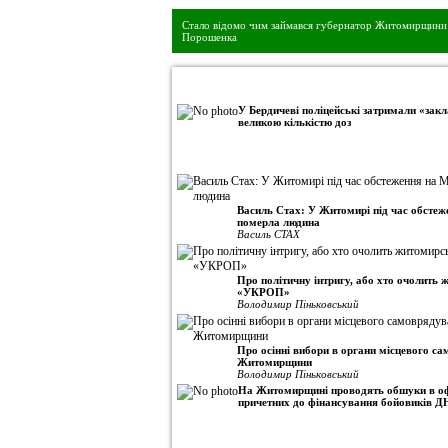
Стало відомо чим займався губернатор Житомирщини 
Порошенка
•
Авторська колонка
У Бердичеві поліцейські затримали «закл
великою кількістю доз
Василь Стах: У Житомирі під час обсте
померла людина
Василь СТАХ
Про політичну інтригу, або хто очолить
«УКРОП»
Володимир Піньковський
Про осінні вибори в органи місцевого с
Житомирщини
Володимир Піньковський
На Житомирщині проводять обшуки в оф
причетних до фінансування бойовиків Д