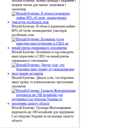
Віталій Бунечко: Кожна громада є надійним і
міцним тилом для наших захисників і
захисниць
Віталій Бунечко: В області відновили майже
80% об’єктів, пошкоджених унаслідок
російських атак
Віталій Бунечко: Безпекова угода виводить
наші відносини зі США на новий рівень
справжнього союзництва
Віталій Бунечко: Дякую усім, хто боронить
нашу країну та унеможливлює просування
окупантів
Віталій Бунечко: Громади Житомирщини
виділяють ще 108 мільйонів для підтримки
Сил оборони України та посилення захисту
області