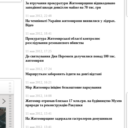
За втручання прокуратури Житомирщини відшкодовано
заподіяної шкоди довкіллю майже на 70 тис. грн
11 мая 2012, 22:48
На чемпіонаті України житомиряни виявилися у лідерах.
Відео
11 мая 2012, 18:41
Прокуратура Житомирської області контролює
розслідування резонансного вбивства
11 мая 2012, 17:25
До святкування Дня Перемоги долучилися понад 100 тис.
житомирян
11 мая 2012, 17:24
Маршруткам заборонять їздити на довгі відстані
11 мая 2012, 16:21
Мер Житомира ініціює безкоштовне паркування
11 мая 2012, 14:08
Житомир отримав близько 17 млн.грн. на будівництво Музею
природи та реконструкцію Ракушки
11 мая 2012, 13:41
На Житомирщине задержали гастролеров-домушников
11 мая 2012, 13:41