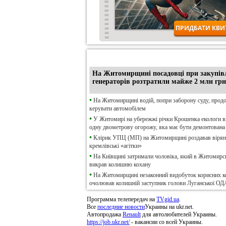
•
Ексклюзив
На Житомирщині посадовці при закупів
генераторів розтратили майже 2 млн грн
•
На Житомирщині водій, попри заборону суду, прод
керувати автомобілем
•
У Житомирі на убережжі річки Крошенка екологи 
одну двометрову огорожу, яка має бути демонтована
•
Клірик УПЦ (МП) на Житомирщині роздавав віря
кремлівські «агітки»
•
На Київщині затримали чоловіка, який в Житомирсь
викрав колишню кохану
•
На Житомирщині незаконний видобуток корисних к
очолював колишній заступник голови Луганської ОД
Программа телепередач на
TVgid.ua
.
Все
последние новости
Украины на ukr.net.
Автопродажа
Renault
для автолюбителей Украины.
https://job.ukr.net/
- вакансии со всей Украины.