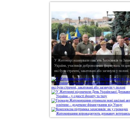
•
В епіцентрі
У Житомирі вшанували пам’ять Захисників та Захи
України, учасників добровольчих формувань та циві
які були страчені, закатовані або загинули у полоні
Дивись головне!