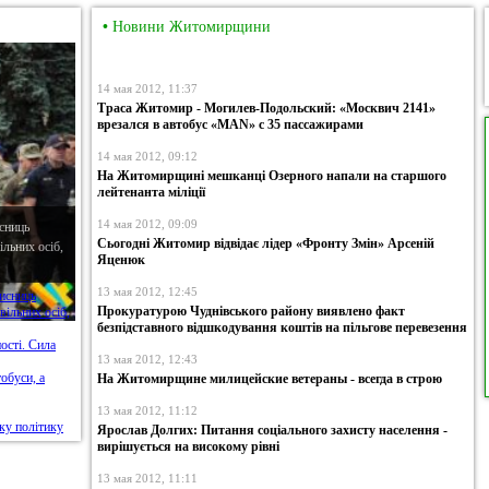
•
Новини Житомирщини
14 мая 2012, 11:37
Траса Житомир - Могилев-Подольский: «Москвич 2141»
врезался в автобус «MAN» с 35 пассажирами
14 мая 2012, 09:12
На Житомирщині мешканці Озерного напали на старшого
лейтенанта міліції
14 мая 2012, 09:09
сниць
Сьогодні Житомир відвідає лідер «Фронту Змін» Арсеній
льних осіб,
Яценюк
13 мая 2012, 12:45
Прокуратурою Чуднівського району виявлено факт
безпідставного відшкодування коштів на пільгове перевезення
13 мая 2012, 12:43
На Житомирщине милицейские ветераны - всегда в строю
13 мая 2012, 11:12
Ярослав Долгих: Питання соціального захисту населення -
вирішується на високому рівні
13 мая 2012, 11:11