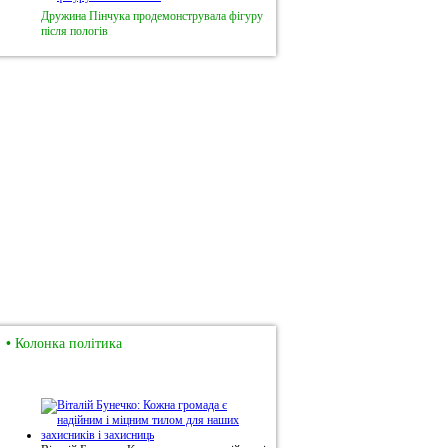
Дружина Пінчука продемонструвала фігуру
після пологів
•
Колонка політика