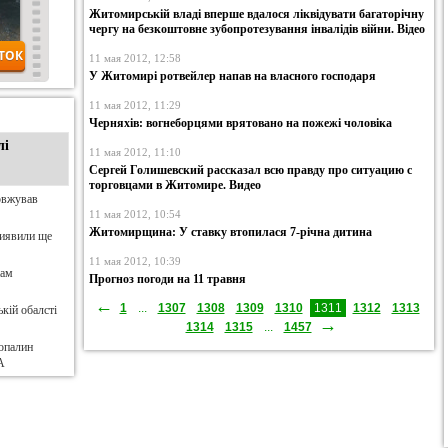
Житомирській владі вперше вдалося ліквідувати багаторічну
чергу на безкоштовне зубопротезування інвалідів війни. Відео
11 мая 2012, 12:58
У Житомирі ротвейлер напав на власного господаря
11 мая 2012, 11:29
Черняхів: вогнеборцями врятовано на пожежі чоловіка
лі
11 мая 2012, 11:10
Сергей Голишевский рассказал всю правду про ситуацию с
торговцами в Житомире. Видео
овжував
11 мая 2012, 10:54
Житомирщина: У ставку втопилася 7-річна дитина
виявили ще
11 мая 2012, 10:39
нам
Прогноз погоди на 11 травня
←
1
...
1307
1308
1309
1310
1311
1312
1313
кій обалсті
→
1314
1315
...
1457
опалин
А