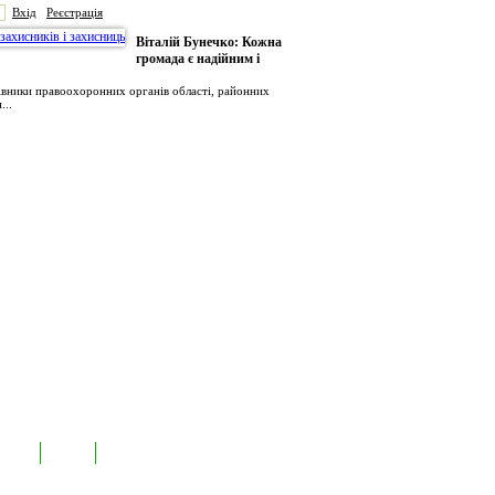
Вхід
Реєстрація
Віталій Бунечко: Кожна
громада є надійним і
рівники правоохоронних органів області, районних
...
иємств
Лідери
Контакти