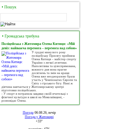
•
Пошук
•
Громадська трибуна
Поліцейська з Житомира Олена Китиця: «Мій
девіз: найважча перемога – перемога над собою»
У грудні минулого року
поліцейську Присягу прийняла
Олена Китиця – майстер спорту
України з легкої атлетики.
Наполеглива та цілеспрямована,
кожного дня вона прагне
досягнень та змін на краще.
Олена вже неодноразово брала
участь у Чемпіонатах Європи та
Світу з гірського бігу. Нині ж
дівчина навчається у Житомирському центрі
підготовки поліцейських.
- У спорт я потрапила завдяки своїй вчительці з
фізичної культури в школі на Миколаївщині, -
розповідає Олена.
Погода
06.08.26, вечір
Погода у
Житомирі
+33°