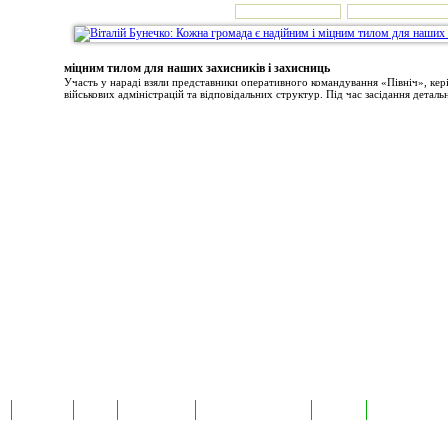
міцним тилом для наших захисників і захисниць
Участь у нараді взяли представники оперативного командування «Північ», ке
військових адміністрацій та відповідальних структур. Під час засідання детальн
а
Екслюзив
Відео
Фотоновини
Авторські публікації
TabloID
Каталог підпр