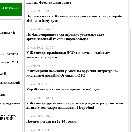
Долгих Ярослав Дмитрович
на телеканалі
12 мая 2012, 19:57
Першокласник з Житомира звинуватив вчительку у спробі
відірвати йому вухо
12 мая 2012, 14:23
адчика» із
На Житомирщине в суд передано уголовное дело
организованной группы наркодельцов
12 мая 2012, 11:58
У Житомирі працівники ДСО застосували табельну
вогнепальну зброю
ження на МРТ
12 мая 2012, 11:43
Житомиряни побували у Києві на врученні літературно-
мистецької премії ім. Огієнка. ФОТО
 житомирський
12 мая 2012, 11:07
Мер Житомира готує позачергову сесію? Відео
12 мая 2012, 10:44
У Житомирі дружелюбний ротвейлер ледь не розірвав свого
амоврядування
літнього господаря на шматки. Подробиці
ісах фірм,
12 мая 2012, 10:27
НР і ЛНР
Прогноз погоди на 12-14 травня
12 мая 2012, 09:52