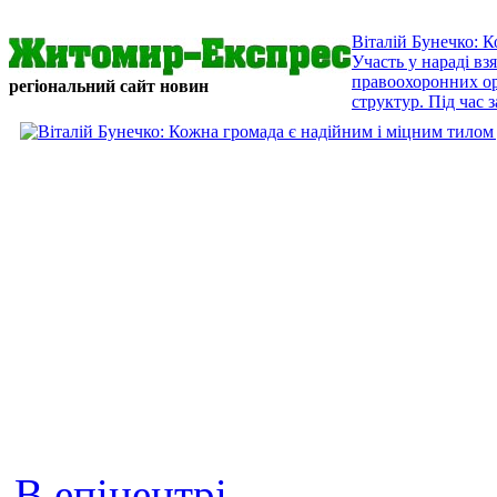
Віталій Бунечко: 
Участь у нараді в
правоохоронних орг
регіональний сайт новин
структур. Під час з
В епіцентрі