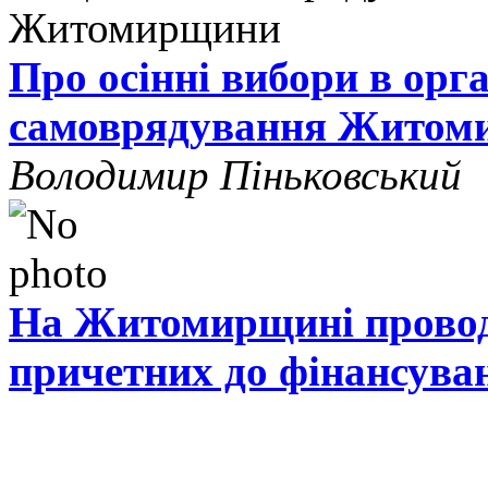
Про осінні вибори в орг
самоврядування Житом
Володимир Піньковський
На Житомирщині проводя
причетних до фінансува