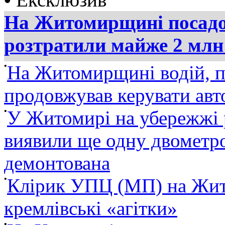
На Житомирщині посадов
розтратили майже 2 млн
•
На Житомирщині водій, п
продовжував керувати ав
•
У Житомирі на убережжі 
виявили ще одну двометро
демонтована
•
Клірик УПЦ (МП) на Жит
кремлівські «агітки»
•