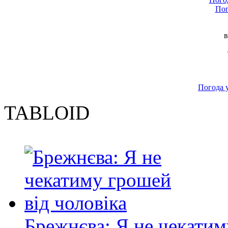
Пог
в
Погода 
TABLOID
Брежнєва: Я не чекатим