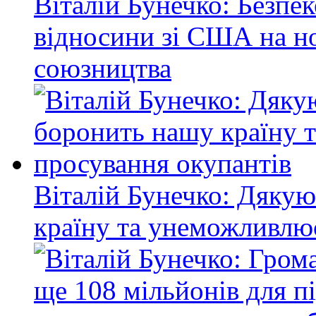
Віталій Бунечко: Безпе
відносини зі США на н
союзництва
Віталій Бунечко: Дякую
країну та унеможливлю