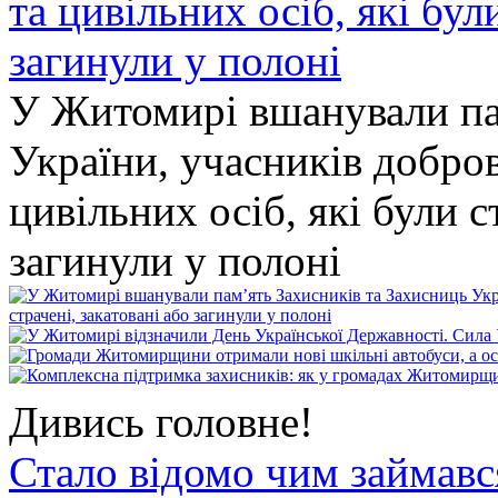
У Житомирі вшанували па
України, учасників добро
цивільних осіб, які були с
загинули у полоні
Дивись головне!
Стало відомо чим займав