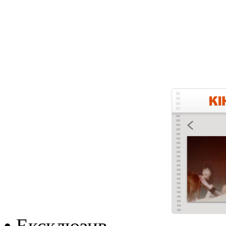
•
Ексклюзив