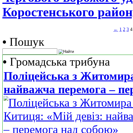
Коростенського район
←
1
2
3
4
•
Пошук
•
Громадська трибуна
Поліцейська з Житомира
найважча перемога – пе