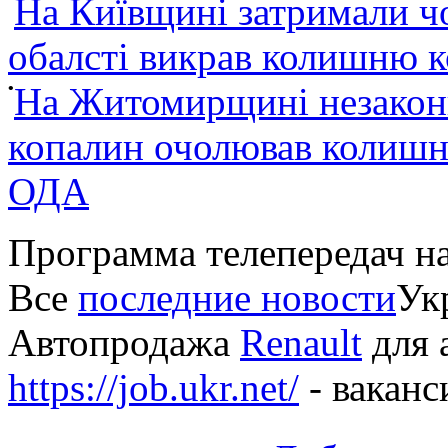
На Київщині затримали ч
обалсті викрав колишню 
•
На Житомирщині незакон
копалин очолював колишні
ОДА
Программа телепередач н
Все
последние новости
Укр
Автопродажа
Renault
для 
https://job.ukr.net/
- ваканс