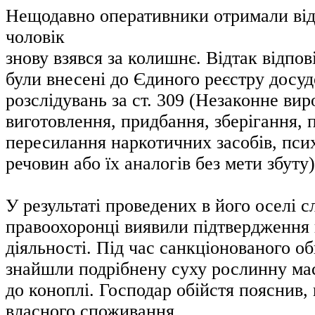
Нещодавно оперативники отримали від
чоловік
знову взявся за колишнє. Відтак відпов
були внесені до Єдиного реєстру досу
розслідувань за ст. 309 (Незаконне ви
виготовлення, придбання, зберігання, 
пересилання наркотичних засобів, пси
речовин або їх аналогів без мети збуту
У результаті проведених в його оселі с
правоохоронці виявили підтвердження
діяльності. Під час санкціонованого о
знайшли подрібнену суху рослинну мас
до коноплі. Господар обійстя пояснив, 
власного споживання.