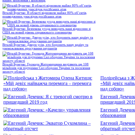
наших захисників і захисниць
Віталій Бунечко: В області відновили майже 80% об’єктів,
пошкоджених унаслідок російських атак
Віталій Бунечко: Безпекова угода виводить наші відносини зі
США на новий рівень справжнього союзництва
Віталій Бунечко: Дякую усім, хто боронить нашу країну та
унеможливлює просування окупантів
Віталій Бунечко: Громади Житомирщини виділяють ще 108
мільйонів для підтримки Сил оборони України та посилення
захисту області
Поліцейська з 
«Мій девіз: най
над собою»
Евгений Демчик:
пришедший 2019
Евгений Демчик
образования
Евгений Демчик
обратный отсчет