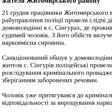
жителя Житомирського району
21 грудня працівники Житомирського 
райуправління поліції провели слідчі д
домоволодінні в с. Сінгурах, де прожи
судимий чоловік. З його обійстя вилуч
нарковмісна сировина.
Санкціонований обшук у домоволодінні
жителя с. Сінгурів поліцейські провел
розслідування кримінального провадж
зберіганням заборонених речовин.
Чоловік уже притягувався до кримінал
відповідальності за вирощування нарк