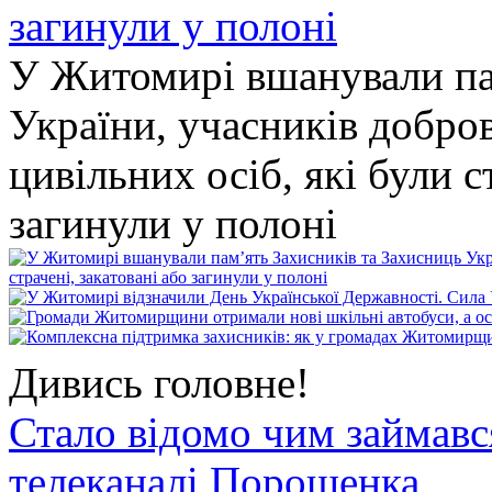
У Житомирі вшанували па
України, учасників добро
цивільних осіб, які були с
загинули у полоні
Дивись головне!
Стало відомо чим займав
телеканалі Порошенка