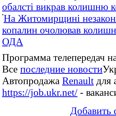
обалсті викрав колишню 
•
На Житомирщині незакон
копалин очолював колишні
ОДА
Программа телепередач н
Все
последние новости
Укр
Автопродажа
Renault
для 
https://job.ukr.net/
- ваканс
Добавить 