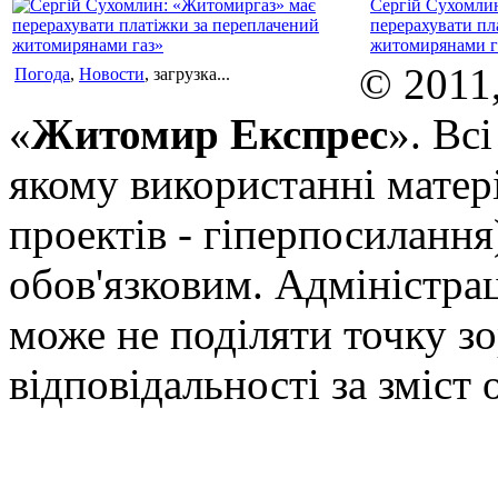
Сергій Сухомли
перерахувати пл
житомирянами г
© 2011
Погода
,
Новости
, загрузка...
«
Житомир Експрес
». Вс
якому використанні матері
проектів - гіперпосилання
обов'язковим. Адміністрац
може не поділяти точку зор
відповідальності за зміст 