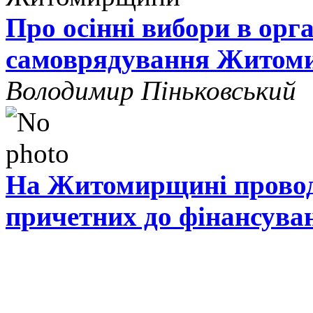
Про осінні вибори в орг
самоврядування Житом
Володимир Піньковський
На Житомирщині проводя
причетних до фінансува