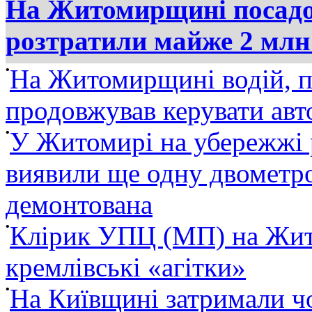
На Житомирщині посадов
розтратили майже 2 млн
•
На Житомирщині водій, п
продовжував керувати ав
•
У Житомирі на убережжі 
виявили ще одну двометро
демонтована
•
Клірик УПЦ (МП) на Жит
кремлівські «агітки»
•
На Київщині затримали ч