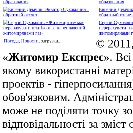
образования
Евгений Демчик
обратный отсчет
Сергій Сухомли
перерахувати пл
житомирянами г
© 2011
Погода
,
Новости
, загрузка...
«
Житомир Експрес
». Вс
якому використанні матері
проектів - гіперпосилання
обов'язковим. Адміністрац
може не поділяти точку зор
відповідальності за зміст 