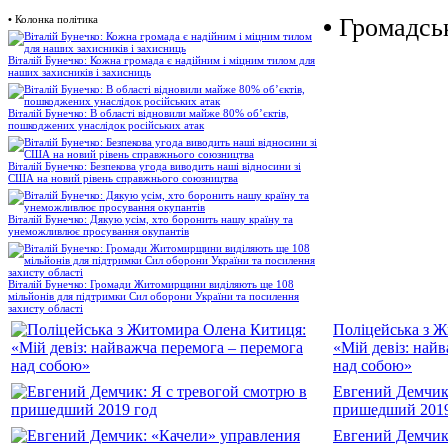
•
Колонка політика
•
Громадськ
Віталій Бунечко: Кожна громада є надійним і міцним тилом для
наших захисників і захисниць
Віталій Бунечко: В області відновили майже 80% об’єктів,
пошкоджених унаслідок російських атак
Віталій Бунечко: Безпекова угода виводить наші відносини зі
США на новий рівень справжнього союзництва
Віталій Бунечко: Дякую усім, хто боронить нашу країну та
унеможливлює просування окупантів
Віталій Бунечко: Громади Житомирщини виділяють ще 108
мільйонів для підтримки Сил оборони України та посилення
захисту області
Поліцейська з 
«Мій девіз: най
над собою»
Евгений Демчик:
пришедший 2019
Евгений Демчик