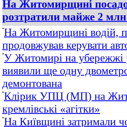
На Житомирщині посадов
розтратили майже 2 млн
•
На Житомирщині водій, п
продовжував керувати ав
•
У Житомирі на убережжі 
виявили ще одну двометро
демонтована
•
Клірик УПЦ (МП) на Жит
кремлівські «агітки»
•
На Київщині затримали ч