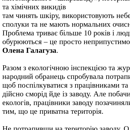
там чинять шкіру, використовують небе
сполуки та не мають нормальних очисн
Проблема триває більше 10 років і люд
обурюються – це просто неприпустимо»
Олена Галагуза
.
Разом з екологічною інспекцією та жу
народний обранець спробувала потрапи
щоб поспілкуватися з працівниками та 
дійсно сморід йде із заводу. Але поба
екологів, працівники заводу позачинял
тим, що це приватна територія.
Не потрапивши на територію заводу, О