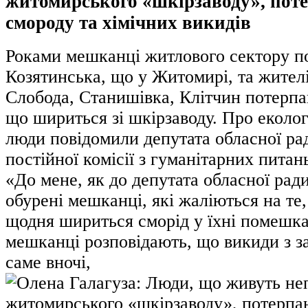
житомирського «шкірзаводу», поте
смороду та хімічних викидів
Роками мешканці житлового сектору по
Козятинська, що у Житомирі, та жителі
Слобода, Станишівка, Клітчин потерпа
що шириться зі шкірзаводу. Про еколо
люди повідомили депутата обласної рад
постійної комісії з гуманітарних питан
«До мене, як до депутата обласної рад
обурені мешканці, які жаліються на те,
щодня шириться сморід у їхні помешк
мешканці розповідають, що викиди з з
саме вночі,