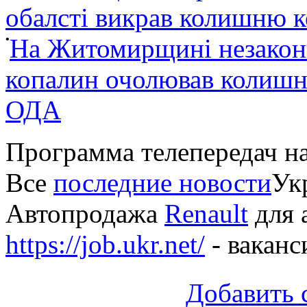
обалсті викрав колишню 
•
На Житомирщині незакон
копалин очолював колишні
ОДА
Программа телепередач н
Все
последние новости
Укр
Автопродажа
Renault
для 
https://job.ukr.net/
- ваканс
Добавить 