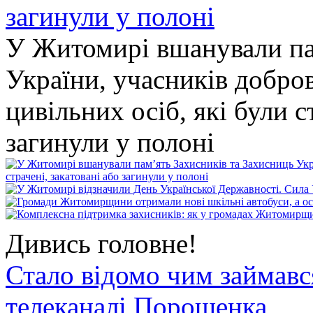
У Житомирі вшанували па
України, учасників добро
цивільних осіб, які були с
загинули у полоні
Дивись головне!
Стало відомо чим займав
телеканалі Порошенка