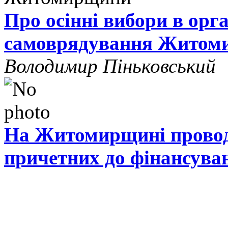
Про осінні вибори в орг
самоврядування Житом
Володимир Піньковський
На Житомирщині проводя
причетних до фінансува