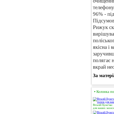
очищення
телефонув
96% - під
Підсумов
Рижук ска
вирішува
поліськог
якісна і 
заручивш
полягає 
вкрай не
За матер
•
Колонка по
Віталій Бунечко:
для наших захисн