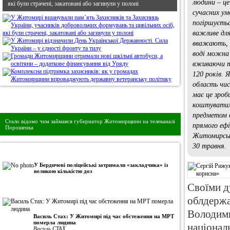
людини – ц
які були страчені, закатовані або загинули у полоні
сучасних умо
погіршуєть
важливе для
вважають, 
воді можна 
вживаючи т
120 років. 
область чи
має це зроб
Дивись головне!
коштуватим
предметом о
Стало відомо чим займався губернатор Житомирщини на телеканалі
прямого ефі
Порошенка
Житомирськ
30 травня.
•
Авторська колонка
У Бердичеві поліцейські затримали «закладчика» із
великою кількістю доз
Своїми д
облдержа
Володими
Василь Стах: У Житомирі під час обстеження на МРТ
померла людина
націонал
Василь СТАХ