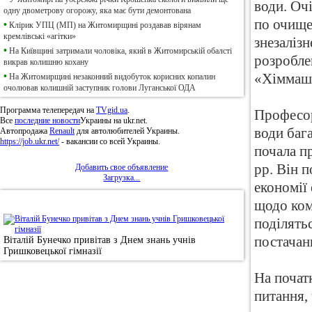
води. Оч
одну двометрову огорожу, яка має бути демонтована
по очище
•
Клірик УПЦ (МП) на Житомирщині роздавав вірянам
кремлівські «агітки»
знезаліз
•
На Київщині затримали чоловіка, який в Житомирській обалсті
розробле
викрав колишню кохану
•
«Хіммаш
На Житомирщині незаконний видобуток корисних копалин
очолював колишній заступник голови Луганської ОДА
Программа телепередач на
TVgid.ua
.
Професор
Все
последние новости
Украины на ukr.net.
води бага
Автопродажа
Renault
для автолюбителей Украины.
https://job.ukr.net/
- вакансии со всей Украины.
почала п
рр. Він 
Добавить свое объявление
Загрузка...
економії
•
Фотоновини
щодо ком
поділять
постачанн
Віталій Бунечко привітав з Днем знань учнів
Гришковецької гімназії
На почат
питання,