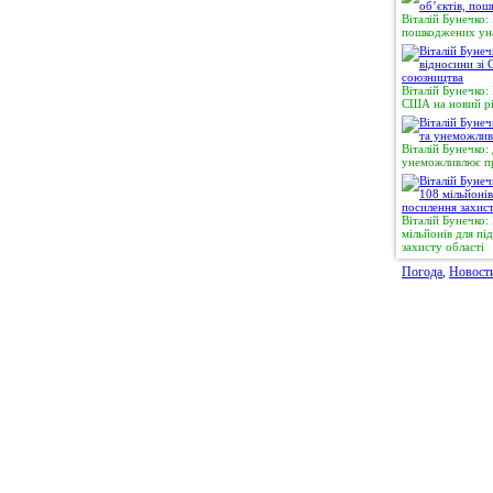
Віталій Бунечко:
пошкоджених уна
Віталій Бунечко:
США на новий рі
Віталій Бунечко:
унеможливлює пр
Віталій Бунечко
мільйонів для п
захисту області
Погода
,
Новост
© 2011, Регіональний сайт новин «
Житомир Ек
якому використанні матеріалів посилання (для і
expreszt.com.ua
є обов'язковим. Адміністрація 
поділяти точку зору авторів і не несе відпо
матеріалів.