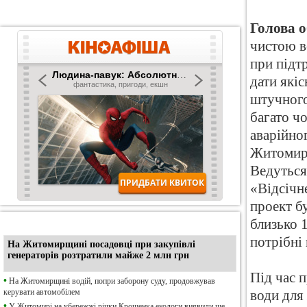
Голова о
чистою во
при підт
дати які
штучного
багато ч
аварійног
Житомирс
Ведуться
«Відсічн
проект б
близько 1
•
Ексклюзив
потрібні 
На Житомирщині посадовці при закупівлі
генераторів розтратили майже 2 млн грн
Під час 
•
На Житомирщині водій, попри заборону суду, продовжував
керувати автомобілем
води для 
•
У Житомирі на убережжі річки Крошенка екологи виявили ще