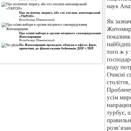
наук Анат
Про політичну інтригу, або хто очолить житомирський
«УКРОП»
Володимир Піньковський
Як зазна
Житомирщ
Про осінні вибори в органи місцевого самоврядування
показник
Житомирщини
Володимир Піньковський
найбідні
На Житомирщині проводять обшуки в офісах фірм,
причетних до фінансування бойовиків ДНР і ЛНР
того ж у
господарс
воду пот
Очисні с
століття,
Проблему
усім мир
напрацюв
турбує, 
правильно
розв’яза