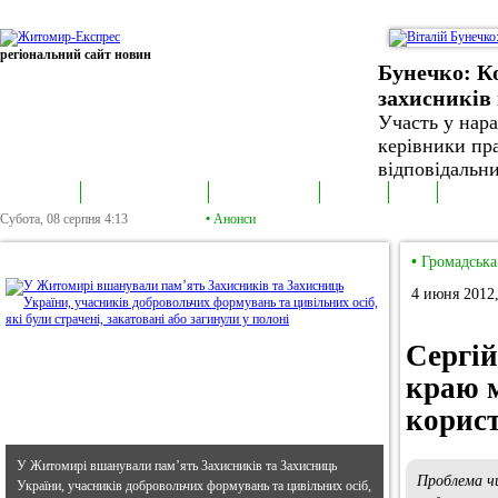
регіональний сайт новин
Бунечко: К
захисників 
Участь у нар
керівники пра
відповідальни
В епіцентрі
Громадська трибуна
Колонка політика
Екслюзив
Відео
Фотонов
Субота, 08 серпня
4:13
•
Анонси
•
В епіцентрі
•
Громадська
4 июня 2012,
Сергій
краю м
корист
У Житомирі вшанували пам’ять Захисників та Захисниць
Проблема чи
України, учасників добровольчих формувань та цивільних осіб,