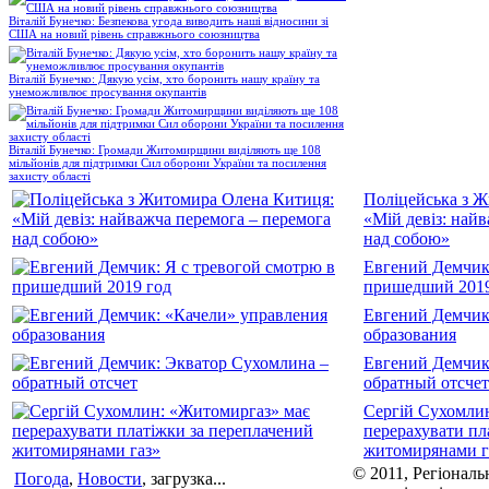
Віталій Бунечко: Безпекова угода виводить наші відносини зі
США на новий рівень справжнього союзництва
Віталій Бунечко: Дякую усім, хто боронить нашу країну та
унеможливлює просування окупантів
Віталій Бунечко: Громади Житомирщини виділяють ще 108
мільйонів для підтримки Сил оборони України та посилення
захисту області
Поліцейська з 
«Мій девіз: най
над собою»
Евгений Демчик:
пришедший 2019
Евгений Демчик
образования
Евгений Демчик
обратный отсчет
Сергій Сухомли
перерахувати пл
житомирянами г
© 2011, Регіональ
Погода
,
Новости
, загрузка...