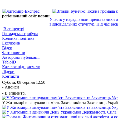
регіональний сайт новин
Участь у нараді взяли представники 
відповідальних структур. Під час засі
В епіцентрі
Громадська трибуна
Колонка політика
Екслюзив
Відео
Фотоновини
Авторські публікації
TabloID
Каталог підприємств
Лідери
Контакти
Субота, 08 серпня
12:50
•
Анонси
•
В епіцентрі
У Житомирі вшанували пам’ять Захисників та Захисниць України,