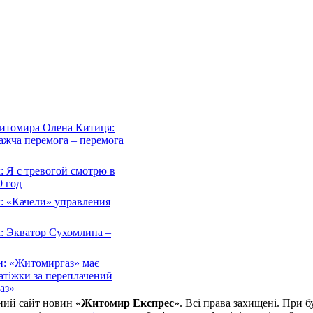
Житомира Олена Китиця:
важча перемога – перемога
 Я с тревогой смотрю в
 год
: «Качели» управления
: Экватор Сухомлина –
н: «Житомиргаз» має
атіжки за переплачений
аз»
ний сайт новин «
Житомир Експрес
». Всі права захищені. При б