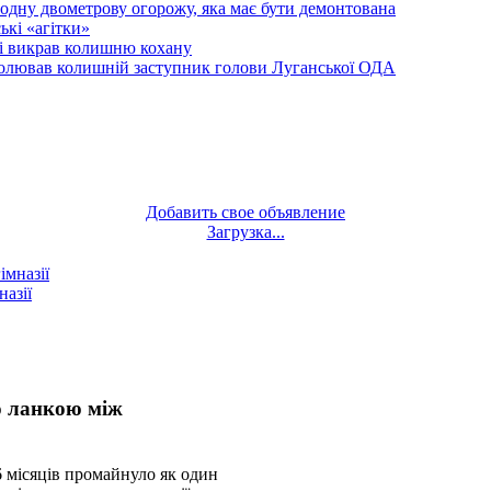
одну двометрову огорожу, яка має бути демонтована
кі «агітки»
ті викрав колишню кохану
олював колишній заступник голови Луганської ОДА
Добавить свое объявление
Загрузка...
назії
ю ланкою між
6 місяців промайнуло як один