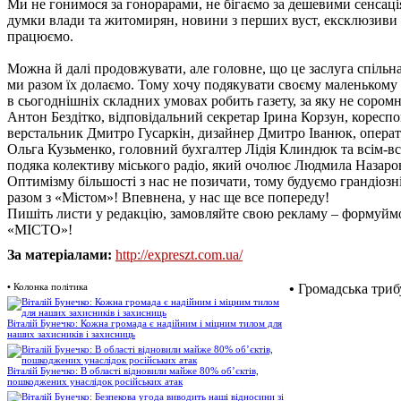
Ми не гонимося за гонорарами, не бігаємо за дешевими сенсація
думки влади та житомирян, новини з перших вуст, ексклюзиви 
працюємо.
Можна й далі продовжувати, але головне, що це заслуга спільна.
ми разом їх долаємо. Тому хочу подякувати своєму маленькому 
в сьогоднішніх складних умовах робить газету, за яку не сором
Антон Бездітко, відповідальний секретар Ірина Корзун, коресп
верстальник Дмитро Гусаркін, дизайнер Дмитро Іванюк, опера
Ольга Кузьменко, головний бухгалтер Лідія Клиндюк та всім-вс
подяка колективу міського радіо, який очолює Людмила Назаро
Оптимізму більшості з нас не позичати, тому будуємо грандіозн
разом з «Містом»! Впевнена, у нас ще все попереду!
Пишіть листи у редакцію, замовляйте свою рекламу – формуймо
«МІСТО»!
За матеріалами:
http://expreszt.com.ua/
•
Колонка політика
•
Громадська триб
Віталій Бунечко: Кожна громада є надійним і міцним тилом для
наших захисників і захисниць
Віталій Бунечко: В області відновили майже 80% об’єктів,
пошкоджених унаслідок російських атак