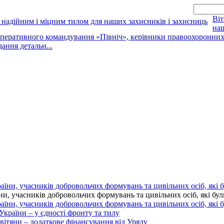
Віт
наш
оперативного командування «Північ», керівники правоохоронних о
дання детальн...
 учасників добровольчих формувань та цивільних осіб, які були 