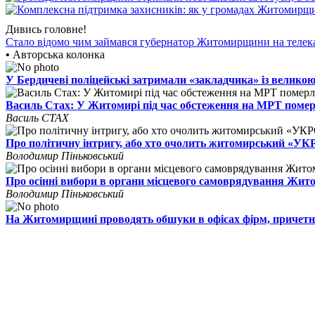
Дивись головне!
Стало відомо чим займався губернатор Житомирщини на телек
•
Авторська колонка
У Бердичеві поліцейські затримали «закладчика» із великою
Василь Стах: У Житомирі під час обстеження на МРТ поме
Василь СТАХ
Про політичну інтригу, або хто очолить житомирський «У
Володимир Піньковський
Про осінні вибори в органи місцевого самоврядування Жи
Володимир Піньковський
На Житомирщині проводять обшуки в офісах фірм, причетн