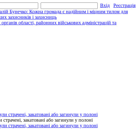
Вхід
Реєстрація
алій Бунечко: Кожна громада є надійним і міцним тилом для
их захисників і захисниць
рганів області, районних військових адміністрацій та
страчені, закатовані або загинули у полоні