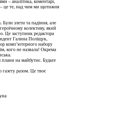
ми – аналітика, коментарі,
– це те, над чим ми щотижня
 Були злети та падіння, але
героїчному колективу, який
но. Це заступник редактора
ондент Галина Поліщук,
тор комп’ютерного набору
ім, кого не назвала! Окрема
вська.
і плани на майбутнє. Будьте
 газету разом. Це твоє
уна