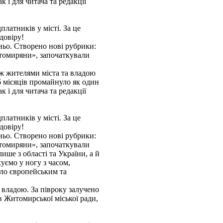
к і для читача та редакції
латників у місті. За це
довіру!
шньо. Створено нові рубрики:
итомиряни», започаткували
6 місяців промайнуло як один
к і для читача та редакції
латників у місті. За це
довіру!
шньо. Створено нові рубрики:
итомиряни», започаткували
ише з області та України, а й
уємо у ногу з часом,
ало європейським та
 владою. За півроку залучено
в Житомирської міської ради,