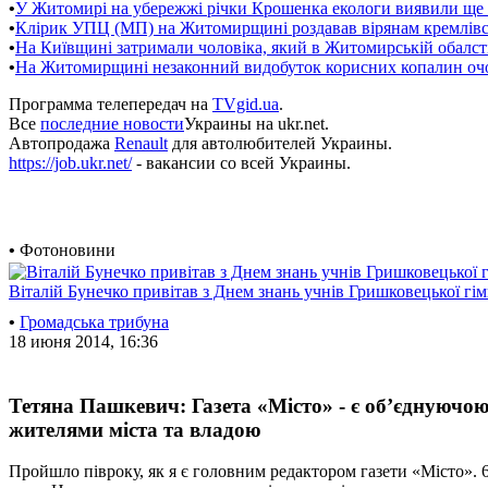
•
У Житомирі на убережжі річки Крошенка екологи виявили ще 
•
Клірик УПЦ (МП) на Житомирщині роздавав вірянам кремлівсь
•
На Київщині затримали чоловіка, який в Житомирській обалс
•
На Житомирщині незаконний видобуток корисних копалин оч
Программа телепередач на
TVgid.ua
.
Все
последние новости
Украины на ukr.net.
Автопродажа
Renault
для автолюбителей Украины.
https://job.ukr.net/
- вакансии со всей Украины.
•
Фотоновини
Віталій Бунечко привітав з Днем знань учнів Гришковецької гім
•
Громадська трибуна
18 июня 2014, 16:36
Тетяна Пашкевич: Газета «Місто» - є об’єднуючо
жителями міста та владою
Пройшло півроку, як я є головним редактором газети «Місто». 