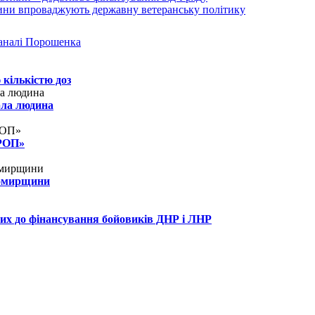
аналі Порошенка
 кількістю доз
рла людина
КРОП»
томирщини
их до фінансування бойовиків ДНР і ЛНР