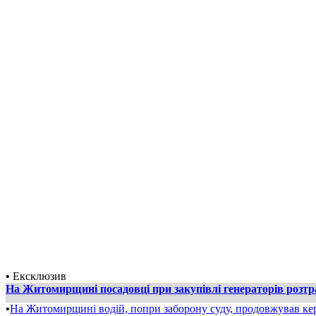
•
Ексклюзив
На Житомирщині посадовці при закупівлі генераторів розт
•
На Житомирщині водій, попри заборону суду, продовжував ке