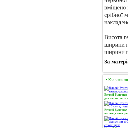
червоног
вміщено 
срібної 
накладен
Висота г
ширини п
ширини п
За матер
•
Колонка по
Віталій Бунечко:
для наших захисн
Віталій Бунечко:
пошкоджених уна