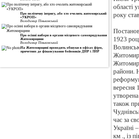
області у
Про політичну інтригу, або хто очолить житомирський
року ста
«УКРОП»
Володимир Піньковський
Постанов
Про осінні вибори в органи місцевого самоврядування
1923 роц
Житомирщини
Володимир Піньковський
Волинськ
На Житомирщині проводять обшуки в офісах фірм,
причетних до фінансування бойовиків ДНР і ЛНР
Житомирс
Житомирс
райони. 
реформув
вересня 1
утворена
також пр
Чуднівсь
час за с
Україні –
км ., із 