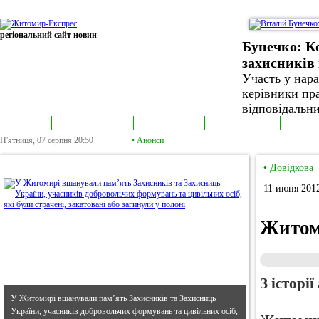
регіональний сайт новин
Бунечко: К
захисників 
Участь у нар
керівники пра
відповідальни
В епіцентрі
Громадська трибуна
Колонка політика
Екслюзив
Відео
Фотонов
П'ятниця, 07 серпня
20:50
•
Анонси
•
В епіцентрі
•
Довідкова
11 июня 2012
Житоми
З історі
У Житомирі вшанували пам’ять Захисників та Захисниць
України, учасників добровольчих формувань та цивільних осіб,