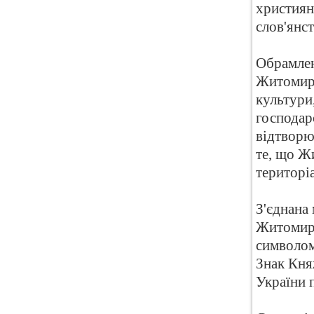
християн
слов'янст
Обрамленн
Житомирщ
культури
господарс
відтворю
те, що Ж
територі
З'єднана 
Житомирщ
символом
Знак Кня
України 