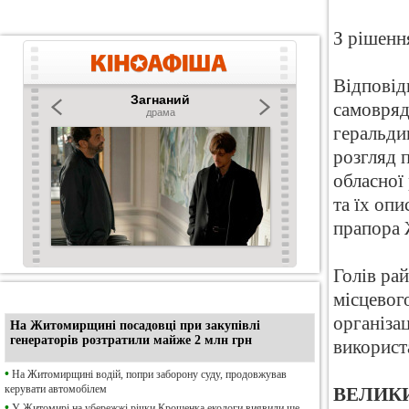
З рішенн
Відповід
самовряд
геральдик
розгляд 
обласної
та їх оп
прапора 
Голів ра
місцевог
•
Ексклюзив
організа
На Житомирщині посадовці при закупівлі
генераторів розтратили майже 2 млн грн
використ
•
На Житомирщині водій, попри заборону суду, продовжував
керувати автомобілем
ВЕЛИКИ
•
У Житомирі на убережжі річки Крошенка екологи виявили ще