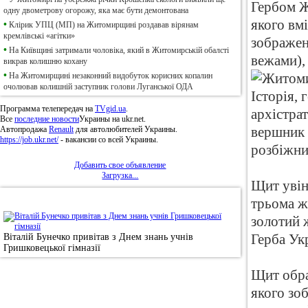
Гербом Ж
одну двометрову огорожу, яка має бути демонтована
якого вм
•
Клірик УПЦ (МП) на Житомирщині роздавав вірянам
кремлівські «агітки»
зображен
•
На Київщині затримали чоловіка, який в Житомирській обалсті
вежами),
викрав колишню кохану
•
На Житомирщині незаконний видобуток корисних копалин
очолював колишній заступник голови Луганської ОДА
Программа телепередач на
TVgid.ua
.
архістра
Все
последние новости
Украины на ukr.net.
Автопродажа
Renault
для автолюбителей Украины.
вершник 
https://job.ukr.net/
- вакансии со всей Украины.
розбіжни
Добавить свое объявление
Загрузка...
Щит увін
•
Фотоновини
трьома ж
золотий 
Віталій Бунечко привітав з Днем знань учнів
Герба Ук
Гришковецької гімназії
Щит обра
якого зо