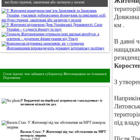
Житомир
які були страчені, закатовані або загинули у полоні
території
Довжина о
км .
В давні ч
нащадкам
резиденц
Дивись головне!
Коросте
Стало відомо чим займався губернатор Житомирщини на телеканалі
Порошенка
З утворен
•
Авторська колонка
Наприкінц
У Бердичеві поліцейські затримали «закладчика» із
великою кількістю доз
Литовськ
територі
під влад
Василь Стах: У Житомирі під час обстеження на МРТ
померла людина
Після Тр
Василь СТАХ