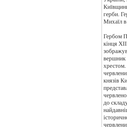
Київщини,
герби. Г
Михаїл в
Гербом П
кінця XI
зображув
вершник 
хрестом.
червлени
князів К
представ
червлено
до складу
найдавніш
історичн
червлени