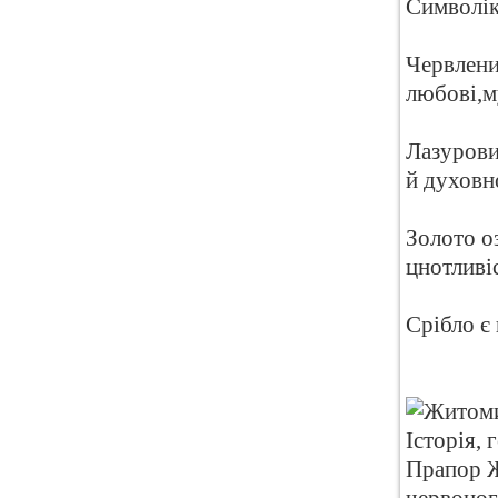
Символіка
Червлени
любові,м
Лазуровий
й духовн
Золото оз
цнотливіс
Срібло є
Прапор Ж