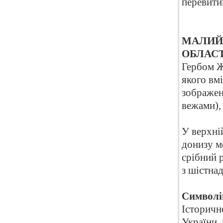
перевити
МАЛИЙ
ОБЛАСТ
Гербом Ж
якого вм
зображен
вежами),
У верхні
донизу ме
срібний 
з шістна
Символі
Історичн
України,