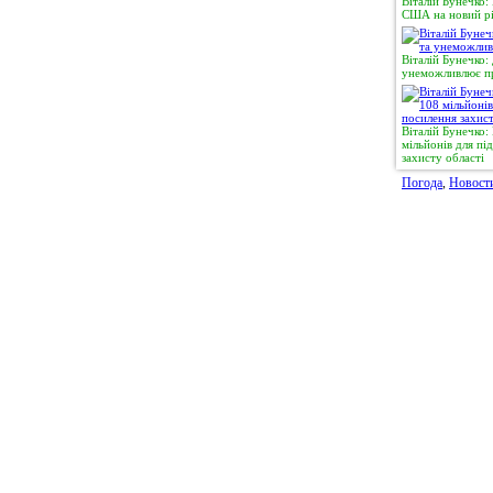
Віталій Бунечко:
США на новий рі
Віталій Бунечко:
унеможливлює пр
Віталій Бунечко
мільйонів для п
захисту області
Погода
,
Новост
© 2011, Регіональний сайт новин «
Житомир Ек
якому використанні матеріалів посилання (для і
expreszt.com.ua
є обов'язковим. Адміністрація 
поділяти точку зору авторів і не несе відпо
матеріалів.