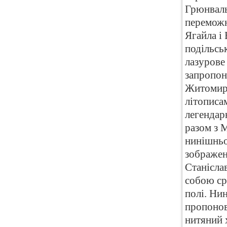
Грюнваль
переможн
Ягайла і
подільськ
лазурове
запропон
Житомирс
літописа
легендар
разом з 
нинішньо
зображен
Станіслав
собою ср
полі. Ни
пропонов
нитяний 