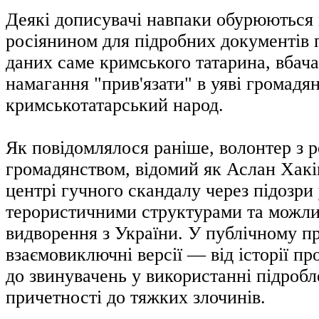
Деякі дописувачі навпаки обурюються
росіянином для підробних документів
даних саме кримського татарина, вбач
намагання "прив'язати" в уяві громадя
кримськотатарський народ.
Як повідомлялося раніше, волонтер з 
громадянством, відомий як Аслан Хакі
центрі гучного скандалу через підозри у
терористичними структурами та можл
видворення з України. У публічному пр
взаємовиключні версії — від історії п
до звинувачень у використанні підробл
причетності до тяжких злочинів.