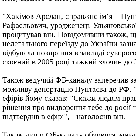
"Хакімов Арслан, справжнє імʼя – Пуп
Рафаельович, уродженець Ульяновської
процитував він. Повідомивши також, щ
нелегального переїзду до України зазн
відбувала покарання в закладі суворог
скоєний в 2005 році тяжкий злочин до 
Також ведучий ФБ-каналу заперечив за
можливу депортацію Пуптаєва до РФ. "
ефірів йому сказав: "Скажи людям прав
рішення про видворення тебе до росії н
підтвердив в ефірі", - наголосив він.
Також автор ФБ-каналу обурився заява