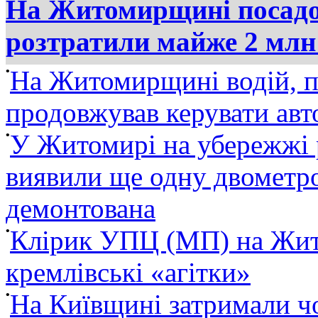
На Житомирщині посадов
розтратили майже 2 млн
•
На Житомирщині водій, п
продовжував керувати ав
•
У Житомирі на убережжі 
виявили ще одну двометро
демонтована
•
Клірик УПЦ (МП) на Жит
кремлівські «агітки»
•
На Київщині затримали ч