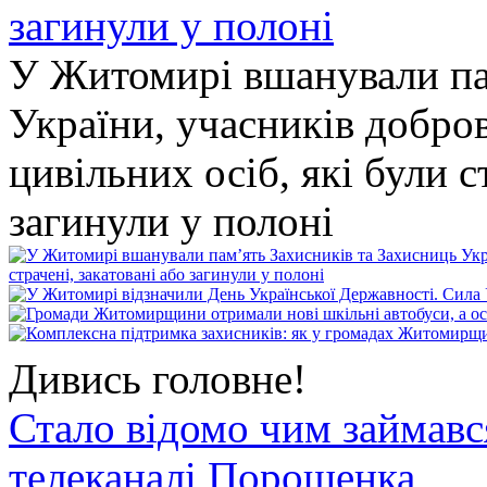
У Житомирі вшанували па
України, учасників добро
цивільних осіб, які були с
загинули у полоні
Дивись головне!
Стало відомо чим займав
телеканалі Порошенка