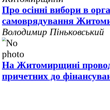
Про осінні вибори в орг
самоврядування Житом
Володимир Піньковський
На Житомирщині проводя
причетних до фінансува