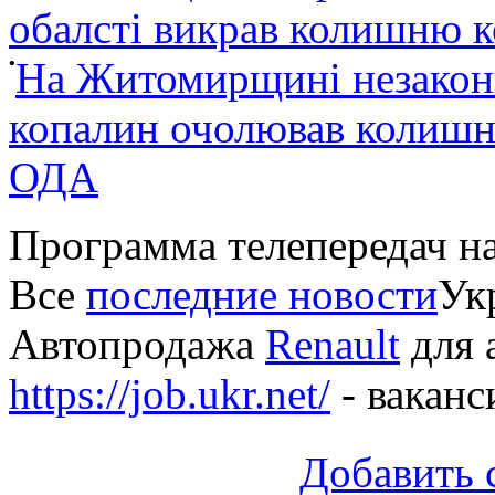
обалсті викрав колишню 
•
На Житомирщині незакон
копалин очолював колишні
ОДА
Программа телепередач н
Все
последние новости
Укр
Автопродажа
Renault
для 
https://job.ukr.net/
- ваканс
Добавить 