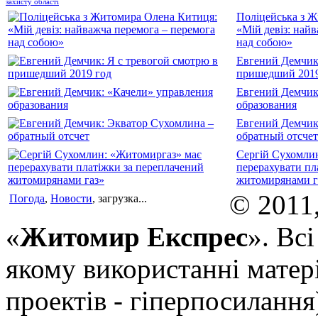
захисту області
Поліцейська з 
«Мій девіз: най
над собою»
Евгений Демчик:
пришедший 2019
Евгений Демчик
образования
Евгений Демчик
обратный отсчет
Сергій Сухомли
перерахувати пл
житомирянами г
© 2011
Погода
,
Новости
, загрузка...
«
Житомир Експрес
». Вс
якому використанні матері
проектів - гіперпосилання