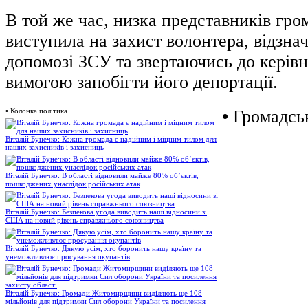
В той же час, низка представників гро
виступила на захист волонтера, відзна
допомозі ЗСУ та звертаючись до керів
вимогою запобігти його депортації.
•
Колонка політика
•
Громадськ
Віталій Бунечко: Кожна громада є надійним і міцним тилом для
наших захисників і захисниць
Віталій Бунечко: В області відновили майже 80% об’єктів,
пошкоджених унаслідок російських атак
Віталій Бунечко: Безпекова угода виводить наші відносини зі
США на новий рівень справжнього союзництва
Віталій Бунечко: Дякую усім, хто боронить нашу країну та
унеможливлює просування окупантів
Віталій Бунечко: Громади Житомирщини виділяють ще 108
мільйонів для підтримки Сил оборони України та посилення