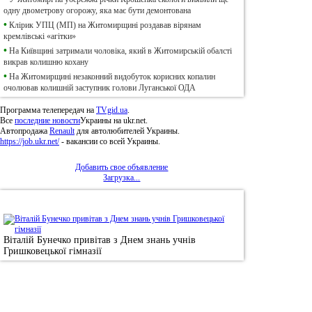
одну двометрову огорожу, яка має бути демонтована
•
Клірик УПЦ (МП) на Житомирщині роздавав вірянам
кремлівські «агітки»
•
На Київщині затримали чоловіка, який в Житомирській обалсті
викрав колишню кохану
•
На Житомирщині незаконний видобуток корисних копалин
очолював колишній заступник голови Луганської ОДА
Программа телепередач на
TVgid.ua
.
Все
последние новости
Украины на ukr.net.
Автопродажа
Renault
для автолюбителей Украины.
https://job.ukr.net/
- вакансии со всей Украины.
Добавить свое объявление
Загрузка...
•
Фотоновини
Віталій Бунечко привітав з Днем знань учнів
Гришковецької гімназії
© 2011, Регіональний сайт новин «
Житомир Ек
якому використанні матеріалів посилання (для і