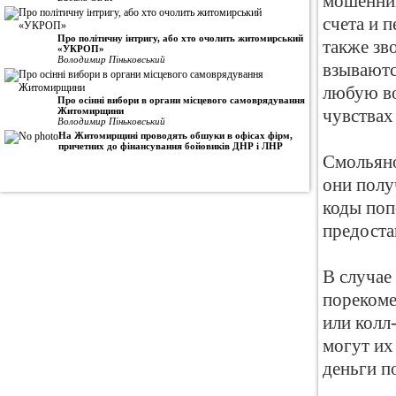
мошенник
счета и 
Про політичну інтригу, або хто очолить житомирський
также зв
«УКРОП»
Володимир Піньковський
взываютс
любую во
Про осінні вибори в органи місцевого самоврядування
Житомирщини
чувствах
Володимир Піньковський
На Житомирщині проводять обшуки в офісах фірм,
причетних до фінансування бойовиків ДНР і ЛНР
Смольяно
они полу
коды поп
предоста
В случае
порекоме
или колл
могут их
деньги п