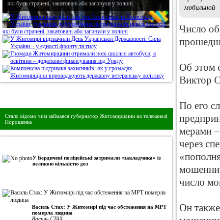
які були страчені, закатовані або загинули у полоні
мобильной
Число об
прошедши
Об этом 
Виктор С
Дивись головне!
По его с
Стало відомо чим займався губернатор Житомирщини на телеканалі
предприн
Порошенка
мерами –
через сп
•
Авторська колонка
«пополня
У Бердичеві поліцейські затримали «закладчика» із
великою кількістю доз
мошеннич
число мо
Он также
Василь Стах: У Житомирі під час обстеження на МРТ
померла людина
Василь СТАХ