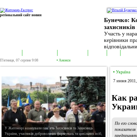
регіональний сайт новин
Бунечко: К
захисників 
Участь у нар
керівники пра
відповідальни
В епіцентрі
Громадська трибуна
Колонка політика
Екслюзив
Відео
Фотонов
П'ятниця, 07 серпня
9:08
•
Анонси
•
В епіцентрі
•
Україна
7 июня 2011,
Как р
Украи
По его слов
У Житомирі вшанували пам’ять Захисників та Захисниць
показателя
України, учасників добровольчих формувань та цивільних осіб,
предпринят