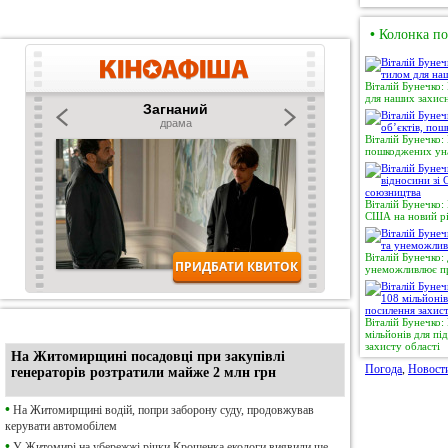
•
Колонка по
Віталій Бунечко:
для наших захисн
Віталій Бунечко:
пошкоджених уна
Віталій Бунечко:
США на новий рі
Віталій Бунечко:
унеможливлює пр
Віталій Бунечко
•
Ексклюзив
мільйонів для п
захисту області
На Житомирщині посадовці при закупівлі
Погода
,
Новост
генераторів розтратили майже 2 млн грн
•
На Житомирщині водій, попри заборону суду, продовжував
керувати автомобілем
•
У Житомирі на убережжі річки Крошенка екологи виявили ще