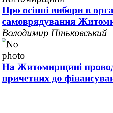
Про осінні вибори в орг
самоврядування Житом
Володимир Піньковський
На Житомирщині проводя
причетних до фінансува