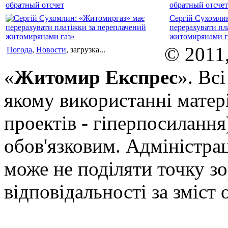
обратный отсчет
Сергій Сухомли
перерахувати пл
житомирянами г
© 2011
Погода
,
Новости
, загрузка...
«
Житомир Експрес
». Вс
якому використанні матері
проектів - гіперпосилання
обов'язковим. Адміністрац
може не поділяти точку зор
відповідальності за зміст 