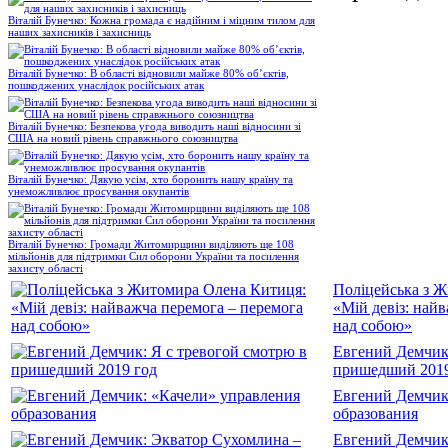
Віталій Бунечко: Кожна громада є надійним і міцним тилом для
наших захисників і захисниць
Віталій Бунечко: В області відновили майже 80% об’єктів,
пошкоджених унаслідок російських атак
Віталій Бунечко: Безпекова угода виводить наші відносини зі
США на новий рівень справжнього союзництва
Віталій Бунечко: Дякую усім, хто боронить нашу країну та
унеможливлює просування окупантів
Віталій Бунечко: Громади Житомирщини виділяють ще 108
мільйонів для підтримки Сил оборони України та посилення
захисту області
Поліцейська з 
«Мій девіз: най
над собою»
Евгений Демчик:
пришедший 2019
Евгений Демчик
образования
Евгений Демчик