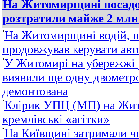
На Житомирщині посадов
розтратили майже 2 млн
•
На Житомирщині водій, п
продовжував керувати ав
•
У Житомирі на убережжі 
виявили ще одну двометро
демонтована
•
Клірик УПЦ (МП) на Жит
кремлівські «агітки»
•
На Київщині затримали ч