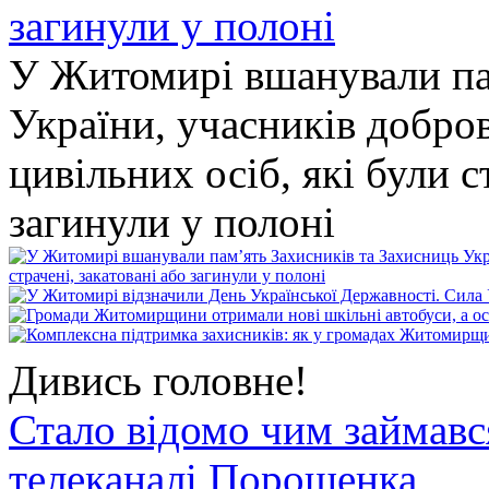
У Житомирі вшанували па
України, учасників добро
цивільних осіб, які були с
загинули у полоні
Дивись головне!
Стало відомо чим займав
телеканалі Порошенка