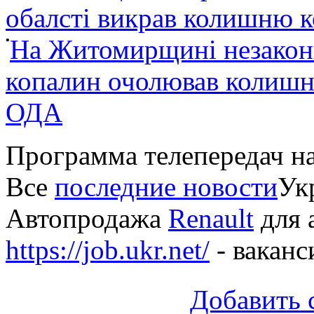
обалсті викрав колишню 
•
На Житомирщині незакон
копалин очолював колишні
ОДА
Программа телепередач н
Все
последние новости
Укр
Автопродажа
Renault
для 
https://job.ukr.net/
- ваканс
Добавить 