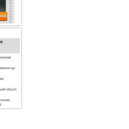
лі
овжував
виявили ще
нам
кій обалсті
опалин
А