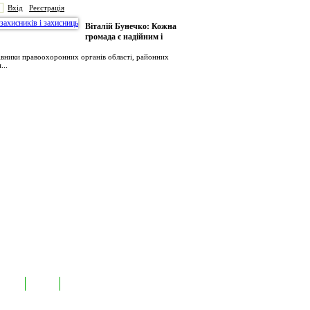
Вхід
Реєстрація
Віталій Бунечко: Кожна
громада є надійним і
рівники правоохоронних органів області, районних
...
иємств
Лідери
Контакти