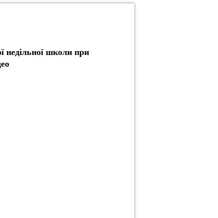
ї недільної школи при
део