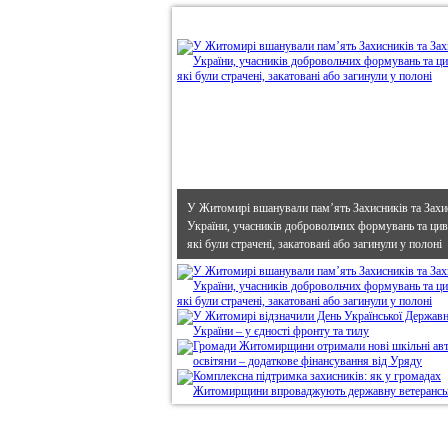
•
В епіцентрі
У Житомирі вшанували пам’ять Захисників та Захи
України, учасників добровольчих формувань та циві
які були страчені, закатовані або загинули у полоні
Дивись головне!