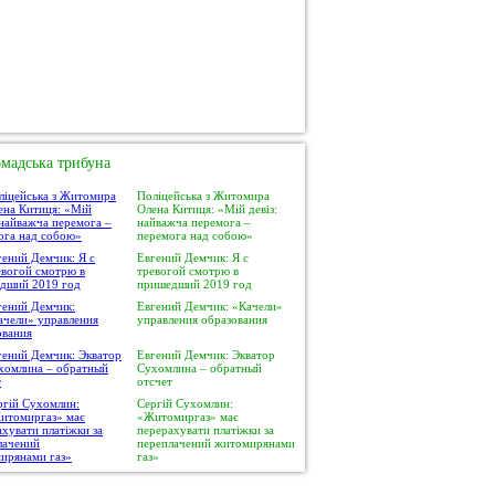
мадська трибуна
Поліцейська з Житомира
Олена Китиця: «Мій девіз:
найважча перемога –
перемога над собою»
Евгений Демчик: Я с
тревогой смотрю в
пришедший 2019 год
Евгений Демчик: «Качели»
управления образования
Евгений Демчик: Экватор
Сухомлина – обратный
отсчет
Сергій Сухомлин:
«Житомиргаз» має
перерахувати платіжки за
переплачений житомирянами
газ»