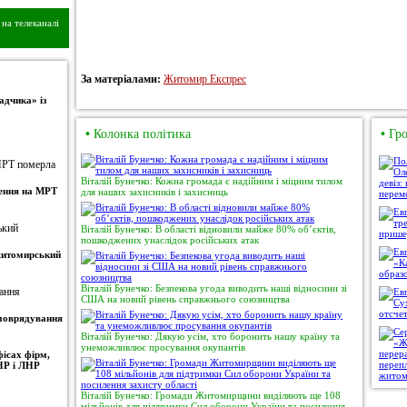
на телеканалі
За матеріалами:
Житомир Експрес
адчика» із
•
Колонка політика
•
Гро
Віталій Бунечко: Кожна громада є надійним і міцним тилом
ження на МРТ
для наших захисників і захисниць
Віталій Бунечко: В області відновили майже 80% об’єктів,
пошкоджених унаслідок російських атак
 житомирський
Віталій Бунечко: Безпекова угода виводить наші відносини зі
США на новий рівень справжнього союзництва
амоврядування
Віталій Бунечко: Дякую усім, хто боронить нашу країну та
унеможливлює просування окупантів
ісах фірм,
НР і ЛНР
Віталій Бунечко: Громади Житомирщини виділяють ще 108
мільйонів для підтримки Сил оборони України та посилення