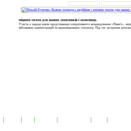
міцним тилом для наших захисників і захисниць
Участь у нараді взяли представники оперативного командування «Північ», ке
військових адміністрацій та відповідальних структур. Під час засідання детальн
а
Екслюзив
Відео
Фотоновини
Авторські публікації
TabloID
Каталог підпр