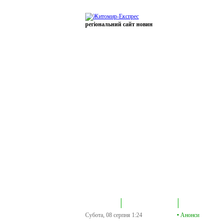
регіональний сайт новин
В епіцентрі
Громадська трибуна
Колонка політик
Субота, 08 серпня
1:24
•
Анонси